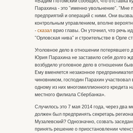
«Вадим Потомский сообщил, что отставка 
Парахина - это "именно увольнение". "Мне
предприятий и операций с ними. Они вызва
контрольным управлением, вполне вероятно
-
сказал
врио главы. Он уточнил, что речь и
"Орловская нива" и строительстве в Орле 
Уголовное дело в отношении потерявшего д
Юрия Парахина не заставило себя долго жд
возбудило уголовное дело в отношении бы
Ему вменяется незаконное предприниматель
чиновником, господин Парахин участвовал 
одному из них многомиллионного кредита н
местного филиала Сбербанка».
Случилось это 7 мая 2014 года, через два 
должен был предпринять секретарь регион
Музалевский? Однозначно, созвать заседан
принять решение о приостановлении членс