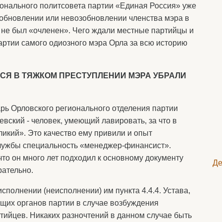
онального политсовета партии «Единая Россия» уже
зобновлении или невозобновлении членства мэра в
 не был «очленен». Чего ждали местные партийцы и
артии самого одиозного мэра Орла за всю историю
СЯ В ТЯЖКОМ ПРЕСТУПЛЕНИИ МЭРА УБРАЛИ
арь Орловского регионального отделения партии
ский - человек, умеющий лавировать, за что в
икий». Это качество ему привили и опыт
службы специальность «менеджер-финансист».
что он много лет подходил к основному документу
Де
рательно.
полнении (неисполнении) им пункта 4.4.4. Устава,
щих органов партии в случае возбуждения
тийцев. Никаких разночтений в данном случае быть