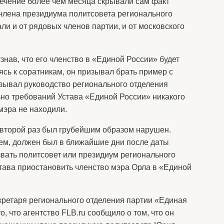
ечение более чем месяца скрывали сам факт
члена президиума политсовета регионального
и и от рядовых членов партии, и от московского
знав, что его членство в «Единой России» будет
сь к соратникам, он призывал брать пример с
азывал руководство регионального отделения
но требований Устава «Единой России» никакого
мэра не находили.
и второй раз был грубейшим образом нарушен.
м, должен был в ближайшие дни после даты
звать политсовет или президиум регионального
 Устава приостановить членство мэра Орла в «Единой
екретаря регионального отделения партии «Единая
, что агентство FLB.ru сообщило о том, что он