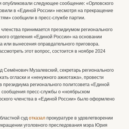
ги опубликовали следующее сообщение: «Орловского
новили в «Единой России» несмотря на прекращение
стям» сообщили в пресс-службе партии.
 членства принимается президиумом регионального
ьного отделения «Единой России» на основании
а или вынесения оправдательного приговора.
ссмотреть этот вопрос, состоится в ноябре 2024
д Семёнович Музалевский, секретарь регионального
жать огласки и «ненужного ажиотажа», провести
 президиума регионального политсовета «Единой
е сообщения пресс-службы о «ноябрьском
эрского членства в «Единой России» было оформлено
областной суд
отказал
прокуратуре в удовлетворении
рекращении уголовного преследования мэра Юрия