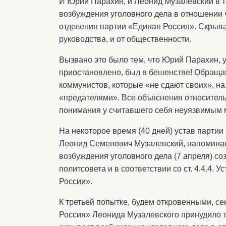
И Юрий Парахин, и Леонид Музалевский в т
возбуждения уголовного дела в отношении 
отделения партии «Единая Россия». Скрывал
руководства, и от общественности.
Вызвано это было тем, что Юрий Парахин, у
приостановлено, был в бешенстве! Обращая
коммунистов, которые «не сдают своих», н
«предателями». Все объяснения относитель
понимания у считавшего себя неуязвимым 
На некоторое время (40 дней) устав парти
Леонид Семенович Музалевский, напоминае
возбуждения уголовного дела (7 апреля) со
политсовета и в соответствии со ст. 4.4.4.
России».
К третьей попытке, будем откровенными, с
Россия» Леонида Музалевского принудило то