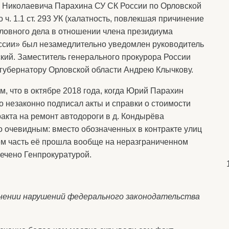
 Николаевича Парахина СУ СК России по Орловской
ч. 1.1 ст. 293 УК (халатность, повлекшая причинение
оловного дела в отношении члена президиума
ссии» был незамедлительно уведомлен руководитель
кий. Заместитель генерального прокурора России
губернатору Орловской области Андрею Клычкову.
м, что в октябре 2018 года, когда Юрий Парахин
о незаконно подписал акты и справки о стоимости
акта на ремонт автодороги в д. Кондырёва
 очевидным: вместо обозначенных в контракте улиц
ём часть её прошла вообще на неразграниченном
тмечено Генпрокуратурой.
нении нарушений федерального законодательства