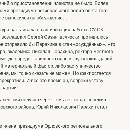
ений о приостановлении членства не было. Более
нами президиума регионального политсовета того
е не выносился на обсуждение…
тура настаивала на активизации работы, СУ СК
а возглавлял Сергей Сазин, всячески противилось
е отправило бы Парахина в стан «осуждённых». Что
ра, академика Николая Парахина, ректора местного
змездно предоставившего одно из вузовских зданий
ой материальный фактор, либо заступничество
ня, мы точно сказать не можем. Но факт остаётся
рекратили. И всё это время он, вопреки уставу
 партии!
левский получил через семь лет, когда, пережив
ловского района, Юрий Николаевич Парахин стал
 и члена президиума Орловского регионального