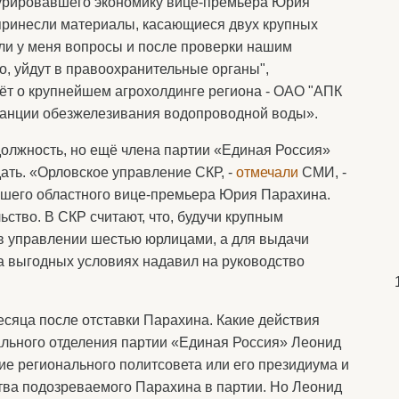
курировавшего экономику вице-премьера Юрия
 принесли материалы, касающиеся двух крупных
ли у меня вопросы и после проверки нашим
, уйдут в правоохранительные органы",
дёт о крупнейшем агрохолдинге региона - ОАО "АПК
станции обезжелезивания водопроводной воды».
олжность, но ещё члена партии «Единая Россия»
ать. «Орловское управление СКР, -
отмечали
СМИ, -
вшего областного вице-премьера Юрия Парахина.
ство. В СКР считают, что, будучи крупным
в управлении шестью юрлицами, а для выдачи
а выгодных условиях надавил на руководство
месяца после отставки Парахина. Какие действия
ального отделения партии «Единая Россия» Леонид
ие регионального политсовета или его президиума и
тва подозреваемого Парахина в партии. Но Леонид