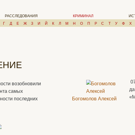
РАССЛЕДОВАНИЯ
КРИМИНАЛ
ИС
Г
Д
Е
Ж
З
И
Й
К
Л
М
Н
О
П
Р
С
Т
У
Ф
Х
ЕНИЕ
0
тности возобновили
да
анта самых
«М
ности последних
Богомолов Алексей