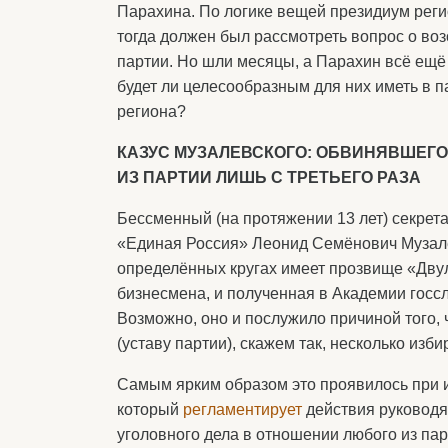
Парахина. По логике вещей президиум реги
тогда должен был рассмотреть вопрос о во
партии. Но шли месяцы, а Парахин всё ещё
будет ли целесообразным для них иметь в п
региона?
КАЗУС МУЗАЛЕВСКОГО: ОБВИНЯВШЕГО
ИЗ ПАРТИИ ЛИШЬ С ТРЕТЬЕГО РАЗА
Бессменный (на протяжении 13 лет) секрет
«Единая Россия» Леонид Семёнович Музалев
определённых кругах имеет прозвище «Двул
бизнесмена, и полученная в Академии гос
Возможно, оно и послужило причиной того, 
(уставу партии), скажем так, несколько изби
Самым ярким образом это проявилось при ис
который
регламентирует
действия руководя
уголовного дела в отношении любого из пар