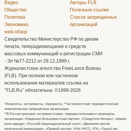
Видео
Авторы
FLB
Общество
Полезные ссылки
Политика
Список запрещенных
Экономика
организаций
web-обзор
Свидетельство Министерство РФ по делам
печати, телерадиовещания и средств
массовых коммуникаций о регистрации СМИ
- Эл №77-2212 от 29.12.1999 г.
Журналистское агентство FreeLance Bureau
(FLB). При полном или частичном
использовании материалов ссылка на
"FLB.Ru" обязательна ©1999-2026
*Иноагенты, экстремисты, террористы; **экстремистские террористические
нежелательные запрещённые организации:
**В России признаны экстремистскими, террористическими и запрещены
организации: «Национал-большевистская партия», «Свидетели Иеговы», «Армия
воли народа», «Русский общенациональный союз», «Движение против
нелегальной иммиграции», «Правый сектор», УНА-УНСО, УПА, «Тризуб им.