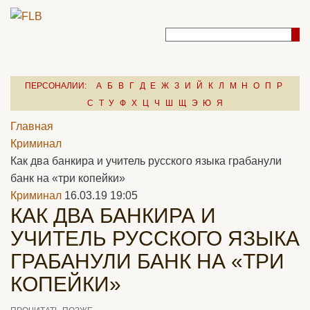
ПЕРСОНАЛИИ:
А
Б
В
Г
Д
Е
Ж
З
И
Й
К
Л
М
Н
О
П
Р
С
Т
У
Ф
Х
Ц
Ч
Ш
Щ
Э
Ю
Я
Главная
Криминал
Как два банкира и учитель русского языка грабанули
банк на «три копейки»
Криминал
16.03.19 19:05
КАК ДВА БАНКИРА И
УЧИТЕЛЬ РУССКОГО ЯЗЫКА
ГРАБАНУЛИ БАНК НА «ТРИ
КОПЕЙКИ»