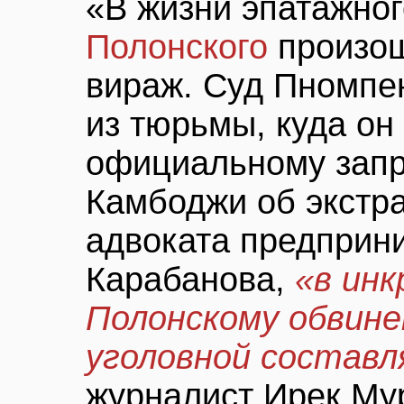
«В жизни эпатажно
Полонского
произош
вираж. Cуд Пномпе
из тюрьмы, куда он
официальному запр
Камбоджи об экстр
адвоката предприн
Карабанова,
«в ин
Полонскому обвине
уголовной состав
журналист Ирек Му