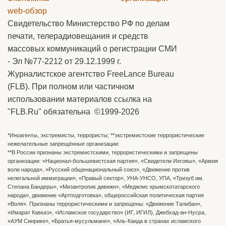
web-обзор
Свидетельство Министерство РФ по делам
печати, телерадиовещания и средств
массовых коммуникаций о регистрации СМИ
- Эл №77-2212 от 29.12.1999 г.
Журналистское агентство FreeLance Bureau
(FLB). При полном или частичном
использовании материалов ссылка на
"FLB.Ru" обязательна ©1999-2026
*Иноагенты, экстремисты, террористы; **экстремистские террористические
нежелательные запрещённые организации:
**В России признаны экстремистскими, террористическими и запрещены
организации: «Национал-большевистская партия», «Свидетели Иеговы», «Армия
воли народа», «Русский общенациональный союз», «Движение против
нелегальной иммиграции», «Правый сектор», УНА-УНСО, УПА, «Тризуб им.
Степана Бандеры», «Мизантропик дивижн», «Меджлис крымскотатарского
народа», движение «Артподготовка», общероссийская политическая партия
«Воля». Признаны террористическими и запрещены: «Движение Талибан»,
«Имарат Кавказ», «Исламское государство» (ИГ, ИГИЛ), Джебхад-ан-Нусра,
«АУМ Синрике», «Братья-мусульмане», «Аль-Каида в странах исламского