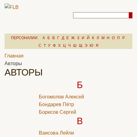
ПЕРСОНАЛИИ:
А
Б
В
Г
Д
Е
Ж
З
И
Й
К
Л
М
Н
О
П
Р
С
Т
У
Ф
Х
Ц
Ч
Ш
Щ
Э
Ю
Я
Главная
Авторы
АВТОРЫ
Б
Богомолов Алексей
Бондарев Пётр
Борисов Сергей
В
Ваисова Лейли