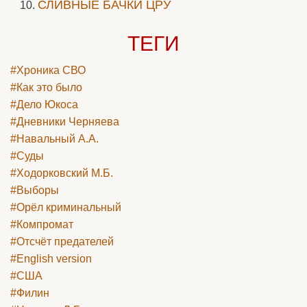
СЛИВНЫЕ БАЧКИ ЦРУ
ТЕГИ
#Хроника СВО
#Как это было
#Дело Юкоса
#Дневники Черняева
#Навальный А.А.
#Суды
#Ходорковский М.Б.
#Выборы
#Орёл криминальный
#Компромат
#Отсчёт предателей
#English version
#США
#Филин