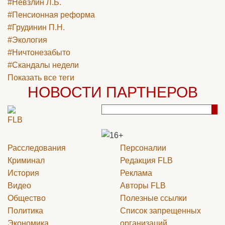
#Невзлин Л.Б.
#Пенсионная реформа
#Грудинин П.Н.
#Экология
#Ничтонезабыто
#Скандалы недели
Показать все теги
НОВОСТИ ПАРТНЕРОВ
Расследования
Персоналии
Криминал
Редакция
FLB
История
Реклама
Видео
Авторы
FLB
Общество
Полезные ссылки
Политика
Список запрещенных
Экономика
организаций