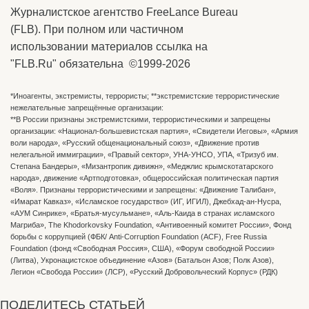
Журналистское агентство FreeLance Bureau
(FLB). При полном или частичном
использовании материалов ссылка на
"FLB.Ru" обязательна ©1999-2026
*Иноагенты, экстремисты, террористы; **экстремистские террористические
нежелательные запрещённые организации:
**В России признаны экстремистскими, террористическими и запрещены
организации: «Национал-большевистская партия», «Свидетели Иеговы», «Армия
воли народа», «Русский общенациональный союз», «Движение против
нелегальной иммиграции», «Правый сектор», УНА-УНСО, УПА, «Тризуб им.
Степана Бандеры», «Мизантропик дивижн», «Меджлис крымскотатарского
народа», движение «Артподготовка», общероссийская политическая партия
«Воля». Признаны террористическими и запрещены: «Движение Талибан»,
«Имарат Кавказ», «Исламское государство» (ИГ, ИГИЛ), Джебхад-ан-Нусра,
«АУМ Синрике», «Братья-мусульмане», «Аль-Каида в странах исламского
Магриба», The Khodorkovsky Foundation, «Антивоенный комитет России», Фонд
борьбы с коррупцией (ФБК/ Anti-Corruption Foundation (ACF), Free Russia
Foundation (фонд «Свободная Россия», США), «Форум свободной России»
(Литва), Укронацистское объединение «Aзов» (Батальон Азов; Полк Азов),
Легион «Свобода России» (ЛСР), «Русский Добровольческий Корпус» (РДК)
ПОДЕЛИТЕСЬ СТАТЬЕЙ