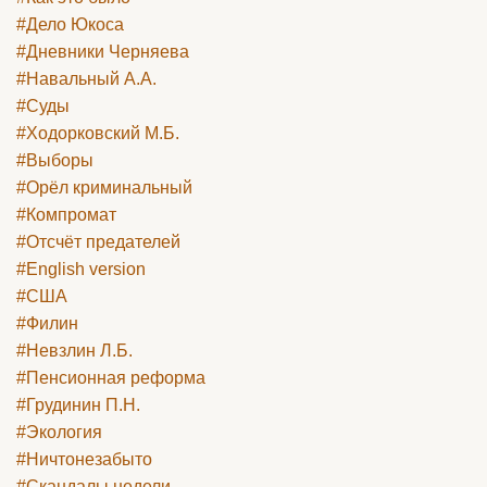
#Дело Юкоса
#Дневники Черняева
#Навальный А.А.
#Суды
#Ходорковский М.Б.
#Выборы
#Орёл криминальный
#Компромат
#Отсчёт предателей
#English version
#США
#Филин
#Невзлин Л.Б.
#Пенсионная реформа
#Грудинин П.Н.
#Экология
#Ничтонезабыто
#Скандалы недели