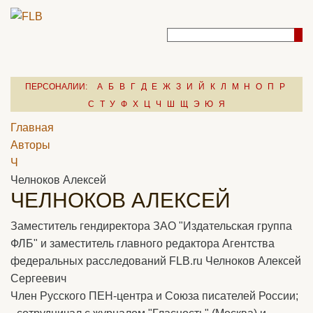
ПЕРСОНАЛИИ:
А
Б
В
Г
Д
Е
Ж
З
И
Й
К
Л
М
Н
О
П
Р
С
Т
У
Ф
Х
Ц
Ч
Ш
Щ
Э
Ю
Я
Главная
Авторы
Ч
Челноков Алексей
ЧЕЛНОКОВ АЛЕКСЕЙ
Заместитель гендиректора ЗАО "Издательская группа
ФЛБ" и заместитель главного редактора Агентства
федеральных расследований FLB.ru Челноков Алексей
Сергеевич
Член Русского ПЕН-центра и Союза писателей России;