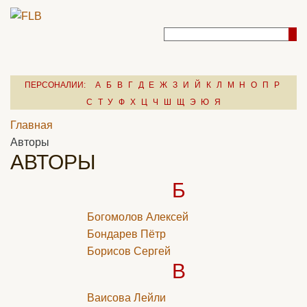
ПЕРСОНАЛИИ:
А
Б
В
Г
Д
Е
Ж
З
И
Й
К
Л
М
Н
О
П
Р
С
Т
У
Ф
Х
Ц
Ч
Ш
Щ
Э
Ю
Я
Главная
Авторы
АВТОРЫ
Б
Богомолов Алексей
Бондарев Пётр
Борисов Сергей
В
Ваисова Лейли