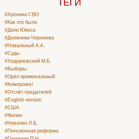
ТЕГИ
#Хроника СВО
#Как это было
#Дело Юкоса
#Дневники Черняева
#Навальный А.А.
#Суды
#Ходорковский М.Б.
#Выборы
#Орёл криминальный
#Компромат
#Отсчёт предателей
#English version
#США
#Филин
#Невзлин Л.Б.
#Пенсионная реформа
#Грудинин П.Н.