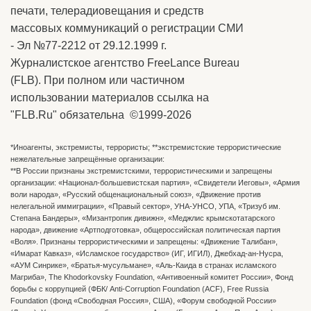
печати, телерадиовещания и средств
массовых коммуникаций о регистрации СМИ
- Эл №77-2212 от 29.12.1999 г.
Журналистское агентство FreeLance Bureau
(FLB). При полном или частичном
использовании материалов ссылка на
"FLB.Ru" обязательна ©1999-2026
*Иноагенты, экстремисты, террористы; **экстремистские террористические
нежелательные запрещённые организации:
**В России признаны экстремистскими, террористическими и запрещены
организации: «Национал-большевистская партия», «Свидетели Иеговы», «Армия
воли народа», «Русский общенациональный союз», «Движение против
нелегальной иммиграции», «Правый сектор», УНА-УНСО, УПА, «Тризуб им.
Степана Бандеры», «Мизантропик дивижн», «Меджлис крымскотатарского
народа», движение «Артподготовка», общероссийская политическая партия
«Воля». Признаны террористическими и запрещены: «Движение Талибан»,
«Имарат Кавказ», «Исламское государство» (ИГ, ИГИЛ), Джебхад-ан-Нусра,
«АУМ Синрике», «Братья-мусульмане», «Аль-Каида в странах исламского
Магриба», The Khodorkovsky Foundation, «Антивоенный комитет России», Фонд
борьбы с коррупцией (ФБК/ Anti-Corruption Foundation (ACF), Free Russia
Foundation (фонд «Свободная Россия», США), «Форум свободной России»