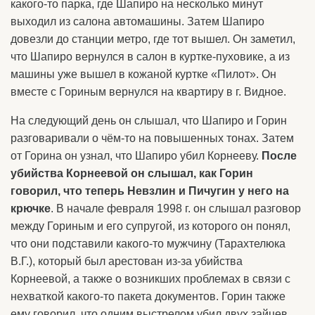
какого-то парка, где Шапиро на несколько минут
выходил из салона автомашины. Затем Шапиро
довезли до станции метро, где тот вышел. Он заметил,
что Шапиро вернулся в салон в куртке-пуховике, а из
машины уже вышел в кожаной куртке «Пилот». Он
вместе с Гориным вернулся на квартиру в г. Видное.
На следующий день он слышал, что Шапиро и Горин
разговаривали о чём-то на повышенных тонах. Затем
от Горина он узнал, что Шапиро убил Корнееву.
После
убийства Корнеевой он слышал, как Горин
говорил, что теперь Невзлин и Пичугин у него на
крючке
. В начале февраля 1998 г. он слышал разговор
между Гориным и его супругой, из которого он понял,
что они подставили какого-то мужчину (Тарахтелюка
В.Г.), который был арестован из-за убийства
Корнеевой, а также о возникших проблемах в связи с
нехваткой какого-то пакета документов. Горин также
ему говорил, что одним выстрелом убил двух зайцев,