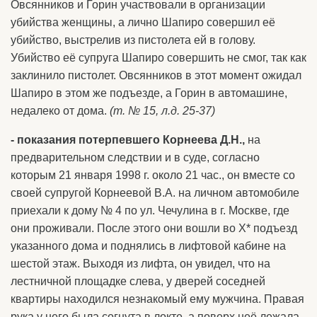
Овсянников и Горин участвовали в организации
убийства женщины, а лично Шапиро совершил её
убийство, выстрелив из пистолета ей в голову.
Убийство её супруга Шапиро совершить не смог, так как
заклинило пистолет. Овсянников в этот момент ожидал
Шапиро в этом же подъезде, а Горин в автомашине,
недалеко от дома.
(т. № 15, л.д. 25-37)
- показания потерпевшего Корнеева Д.Н.,
на
предварительном следствии и в суде, согласно
которым 21 января 1998 г. около 21 час., он вместе со
своей супругой Корнеевой В.А. на личном автомобиле
приехали к дому № 4 по ул. Чечулина в г. Москве, где
они проживали. После этого они вошли во Х* подъезд
указанного дома и поднялись в лифтовой кабине на
шестой этаж. Выходя из лифта, он увидел, что на
лестничной площадке слева, у дверей соседней
квартиры находился незнакомый ему мужчина. Правая
рука у него была согнута в локте, а поверх неё лежала