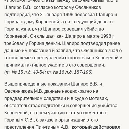
- протокол очной ставки между Овсянниковым М.В. и
Шапиро В.В., согласно которому Овсянников
подтвердил, что 21 января 1998 подвозил Шапиро и
Горина к дому Корнеевой, а на следующий день от
Горина узнал, что Шапиро совершил убийство
Корнеевой. Он слышал, как Шапиро в марте 1998 г.
требовал у Горина деньги. Шапиро подтвердил ранее
данные им показания и заявил, что Овсянников знал о
готовящемся преступлении относительно Корнеевой и
принимал активное участие в его совершении.
(т. № 15 л.д. 40-54; т. № 16 л.д. 187-196)
Вышеприведенные показания Шапиро В.В. и
Овсянникова М.В. данные неоднократно на
предварительном следствии и в суде о мотивах,
обстоятельствах подготовки и совершения убийства
Корнеевой, о своём участии в этом совместно с
Гориным С.В., о заказе и организации этого
преступления Пичугиным А.В.,
который действовал