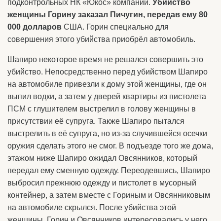
подконтрольных НК «Юкос» компаний.
Убийство
женщины Горину заказал Пичугин, передав ему 80
000 долларов
США. Горин специально для
совершения этого убийства приобрёл автомобиль.
Шапиро некоторое время не решался совершить это
убийство. Непосредственно перед убийством Шапиро
на автомобиле привезли к дому этой женщины, где он
выпил водки, а затем у дверей квартиры из пистолета
ПСМ с глушителем выстрелил в голову женщины в
присутствии её супруга. Также Шапиро пытался
выстрелить в её супруга, но из-за случившейся осечки
оружия сделать этого не смог. В подъезде того же дома,
этажом ниже Шапиро ожидал Овсянников, который
передал ему сменную одежду. Переодевшись, Шапиро
выбросил прежнюю одежду и пистолет в мусорный
контейнер, а затем вместе с Гориным и Овсянниковым
на автомобиле скрылся. После убийства этой
женщины, Горин и Овсянников интересовались у него,