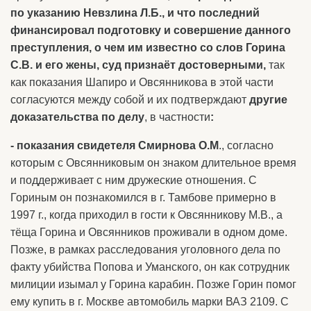
по указанию Невзлина Л.Б., и что последний
финансировал подготовку и совершение данного
преступления, о чем им известно со слов Горина
С.В. и его жены, суд признаёт достоверными,
так
как показания Шапиро и Овсянникова в этой части
согласуются между собой и их подтверждают
другие
доказательства по делу
, в частности
:
- показания свидетеля Смирнова О.М
., согласно
которым с Овсянниковым он знаком длительное время
и поддерживает с ним дружеские отношения. С
Гориным он познакомился в г. Тамбове примерно в
1997 г., когда приходил в гости к Овсянникову М.В., а
тёща Горина и Овсянников проживали в одном доме.
Позже, в рамках расследования уголовного дела по
факту убийства Попова и Уманского, он как сотрудник
милиции изымал у Горина карабин. Позже Горин помог
ему купить в г. Москве автомобиль марки ВАЗ 2109. С