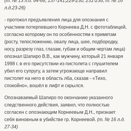
(т. № 13 л.д. 64-66, 137-141,229-230, 231-236; т. № 16
л.д.23-26)
- протокол предъявления лица для опознания с
участием потерпевшего Корнеева Д.Н. с фототаблицей,
согласно которому он по особенностям к приметам
(росту, телосложению, овалу лица, шее, подбородку,
носу, разрезу глаз, глазам, губам и общим чертам лица)
опознал Шапиро В.В., как мужчину, который 21 января
1998 г. в его присутствии из пистолета с глушителем
убил его супругу, а затем угрожающе направил
пистолет на него в область лба, сказав - «Тихо,
спокойно», вошёл в лифт и скрылся.
Опознаваемый Шапиро по окончанию указанного
следственного действия, заявил, что полностью
согласен с опознающим Корнеевым Д.Н., признает
себя виновным в убийстве гр. Корнеевой.
(т. № 16 л.д.
27-34)