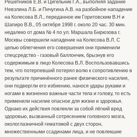
Решетников Е.В. и Цигельник Г.А., выполняя задание
Невзлина Л.Б. и Пичугина А.В. на разбойное нападение
на Колесова В.Л., переданное им Горитовским В.Н и
Шапиро В.В., 05 октября 1998 г. около 20 час. 30 мин.
недалеко от дома № 4 по ул. Маршала Бирюзова г.
Москвы совершили нападение на Колесова В.Л. С
целью облегчения его совершения они применили
спецсредство - газовый баллончик, брызнув его
содержимым в лицо Колесова В.Л. Воспользовавшись
тем, что потерпевший потерял волю к сопротивлению в
результате причинённого ранее физического насилия,
они подвергли его избиению, нанося удары руками и
ногами в жизненно важные части тела и голову, то есть
применили насилие опасное для жизни и здоровья.
Однако их действия повлекли за собой лёгкий вред
здоровью, вызванный сотрясением головного мозга,
окологлазничной гематомой с двух сторон,
множественными ссадинами лица, и не повлекшие