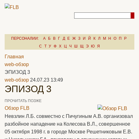
ПЕРСОНАЛИИ:
А
Б
В
Г
Д
Е
Ж
З
И
Й
К
Л
М
Н
О
П
Р
С
Т
У
Ф
Х
Ц
Ч
Ш
Щ
Э
Ю
Я
Главная
web-обзор
ЭПИЗОД 3
web-обзор
24.07.23 13:49
ЭПИЗОД 3
ПРОЧИТАТЬ ПОЗЖЕ
Обзор FLB
Невзлин Л.Б. совместно с Пичугиным А.В. организовал
разбойное нападение на Колесова В.Л., совершенное
05 октября 1998 г. в городе Москве Решетниковым Е.В.