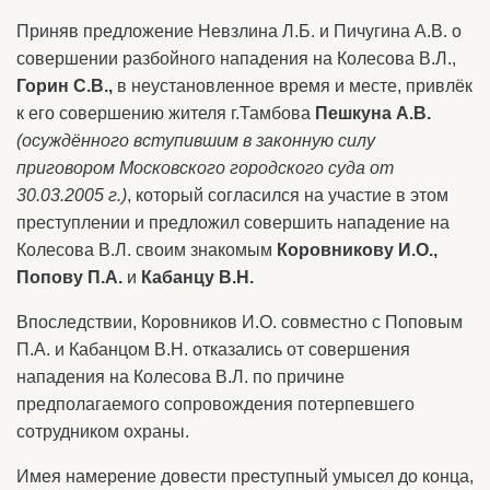
Приняв предложение Невзлина Л.Б. и Пичугина А.В. о
совершении разбойного нападения на Колесова В.Л.,
Горин С.В.,
в неустановленное время и месте, привлёк
к его совершению жителя г.Тамбова
Пешкуна А.В.
(осуждённого вступившим в законную силу
приговором Московского городского суда от
30.03.2005 г.)
, который согласился на участие в этом
преступлении и предложил совершить нападение на
Колесова В.Л. своим знакомым
Коровникову И.О.,
Попову П.А.
и
Кабанцу В.Н.
Впоследствии, Коровников И.О. совместно с Поповым
П.А. и Кабанцом В.Н. отказались от совершения
нападения на Колесова В.Л. по причине
предполагаемого сопровождения потерпевшего
сотрудником охраны.
Имея намерение довести преступный умысел до конца,