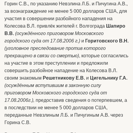
Горин С.В., по указанию Невзлина Л.Б. и Пичугина А.В.,
за вознаграждение не менее 5 000 долларов США, для
участия в совершении разбойного нападения на
Колесова В.Л. привлёк жителей г. Волгограда
Шапиро
В.В.
(осуждённого приговором Московского
городского суда от 17.08.2006 г.)
и
Горитовского В.Н.
(уголовное преследование против которого
прекращено в связи со смертью)
, которые согласились
на участие в этом преступлении и предложили
совершить разбойное нападение на Колесова В.Л.
своим знакомым
Решетникову Е.В.
и
Цигельнику Г.А.
(осуждённым вступившим в законную силу
приговором Московского городского суда от
17.08.2006г.),
предоставив сведения о потерпевшем, а
в последствии не менее 5 000 долларов США,
переданные Невзлиным Л.Б. и Пичугиным А.В. через
Горина С.В.