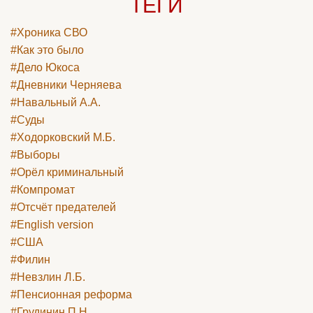
ТЕГИ
#Хроника СВО
#Как это было
#Дело Юкоса
#Дневники Черняева
#Навальный А.А.
#Суды
#Ходорковский М.Б.
#Выборы
#Орёл криминальный
#Компромат
#Отсчёт предателей
#English version
#США
#Филин
#Невзлин Л.Б.
#Пенсионная реформа
#Грудинин П.Н.