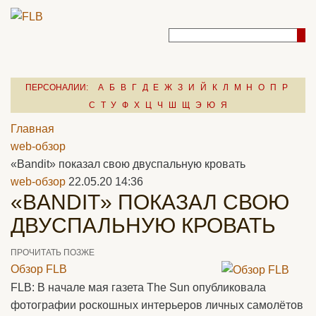
ПЕРСОНАЛИИ:
А
Б
В
Г
Д
Е
Ж
З
И
Й
К
Л
М
Н
О
П
Р
С
Т
У
Ф
Х
Ц
Ч
Ш
Щ
Э
Ю
Я
Главная
web-обзор
«Bandit» показал свою двуспальную кровать
web-обзор
22.05.20 14:36
«BANDIT» ПОКАЗАЛ СВОЮ
ДВУСПАЛЬНУЮ КРОВАТЬ
ПРОЧИТАТЬ ПОЗЖЕ
Обзор FLB
FLB: В начале мая газета The Sun опубликовала
фотографии роскошных интерьеров личных самолётов