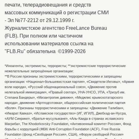
печати, телерадиовещания и средств
массовых коммуникаций о регистрации СМИ
- Эл №77-2212 от 29.12.1999 г.
Журналистское агентство FreeLance Bureau
(FLB). При полном или частичном
использовании материалов ссылка на
"FLB.Ru" обязательна ©1999-2026
*Иноагенты, экстремисты, террористы; **экстремистские террористические
нежелательные запрещённые организации:
**В России признаны экстремистскими, террористическими и запрещены
организации: «Национал-большевистская партия», «Свидетели Иеговы», «Армия
воли народа», «Русский общенациональный союз», «Движение против
нелегальной иммиграции», «Правый сектор», УНА-УНСО, УПА, «Тризуб им.
Степана Бандеры», «Мизантропик дивижн», «Меджлис крымскотатарского
народа», движение «Артподготовка», общероссийская политическая партия
«Воля». Признаны террористическими и запрещены: «Движение Талибан»,
«Имарат Кавказ», «Исламское государство» (ИГ, ИГИЛ), Джебхад-ан-Нусра,
«АУМ Синрике», «Братья-мусульмане», «Аль-Каида в странах исламского
Магриба», The Khodorkovsky Foundation, «Антивоенный комитет России», Фонд
борьбы с коррупцией (ФБК/ Anti-Corruption Foundation (ACF), Free Russia
Foundation (фонд «Свободная Россия», США), «Форум свободной России»