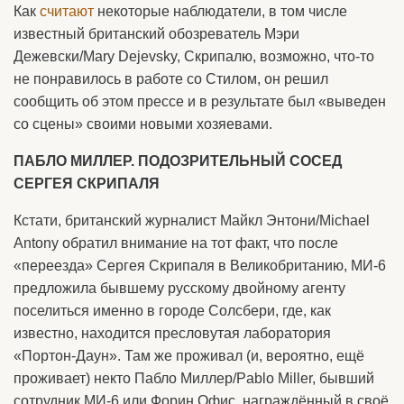
Как
считают
некоторые наблюдатели, в том числе
известный британский обозреватель Мэри
Дежевски/Mary Dejevsky, Скрипалю, возможно, что-то
не понравилось в работе со Стилом, он решил
сообщить об этом прессе и в результате был «выведен
со сцены» своими новыми хозяевами.
ПАБЛО МИЛЛЕР. ПОДОЗРИТЕЛЬНЫЙ СОСЕД
СЕРГЕЯ СКРИПАЛЯ
Кстати, британский журналист Майкл Энтони/Michael
Antony обратил внимание на тот факт, что после
«переезда» Сергея Скрипаля в Великобританию, МИ-6
предложила бывшему русскому двойному агенту
поселиться именно в городе Солсбери, где, как
известно, находится пресловутая лаборатория
«Портон-Даун». Там же проживал (и, вероятно, ещё
проживает) некто Пабло Миллер/Pablo Miller, бывший
сотрудник МИ-6 или Форин Офис, награждённый в своё