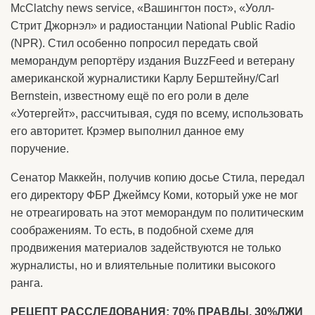
McClatchy news service, «Вашингтон пост», «Уолл-
Стрит Джорнэл» и радиостанции National Public Radio
(NPR). Стил особенно попросил передать свой
меморандум репортёру издания BuzzFeed и ветерану
американской журналистики Карлу Берштейну/Carl
Bernstein, известному ещё по его роли в деле
«Уотергейт», рассчитывая, судя по всему, использовать
его авторитет. Крэмер выполнил данное ему
поручение.
Сенатор Маккейн, получив копию досье Стила, передал
его директору ФБР Джеймсу Коми, который уже не мог
не отреагировать на этот меморандум по политическим
соображениям. То есть, в подобной схеме для
продвижения материалов задействуются не только
журналисты, но и влиятельные политики высокого
ранга.
РЕЦЕПТ РАССЛЕДОВАНИЯ: 70% ПРАВДЫ, 30%ЛЖИ