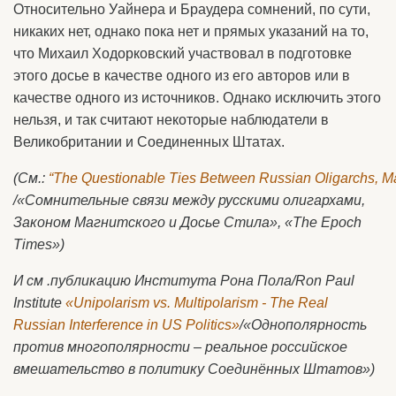
Относительно Уайнера и Браудера сомнений, по сути,
никаких нет, однако пока нет и прямых указаний на то,
что Михаил Ходорковский участвовал в подготовке
этого досье в качестве одного из его авторов или в
качестве одного из источников. Однако исключить этого
нельзя, и так считают некоторые наблюдатели в
Великобритании и Соединенных Штатах.
(См.:
“The Questionable Ties Between Russian Oligarchs, Ma
/«Сомнительные связи между русскими олигархами,
Законом Магнитского и Досье Стила», «The Epoch
Times»)
И см .публикацию Института Рона Пола/Ron Paul
Institute
«Unipolarism vs. Multipolarism - The Real
Russian Interference in US Politics»
/«Однополярность
против многополярности – реальное российское
вмешательство в политику Соединённых Штатов»)