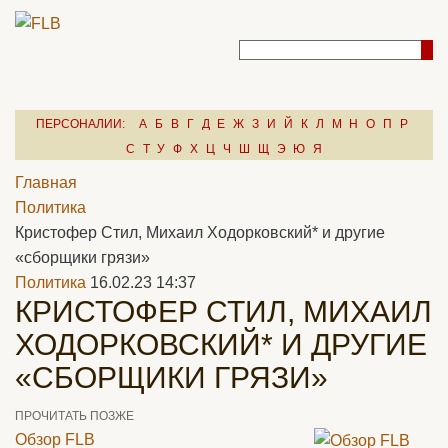
ПЕРСОНАЛИИ:
А
Б
В
Г
Д
Е
Ж
З
И
Й
К
Л
М
Н
О
П
Р
С
Т
У
Ф
Х
Ц
Ч
Ш
Щ
Э
Ю
Я
Главная
Политика
Кристофер Стил, Михаил Ходорковский* и другие
«сборщики грязи»
Политика
16.02.23 14:37
КРИСТОФЕР СТИЛ, МИХАИЛ
ХОДОРКОВСКИЙ* И ДРУГИЕ
«СБОРЩИКИ ГРЯЗИ»
ПРОЧИТАТЬ ПОЗЖЕ
Обзор FLB