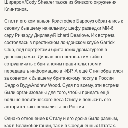
Ширером/Cody Shearer также из близкого окружения
Клинтонов.
Стил и его компаньон Кристофер Барроуз обратились к
своему бывшему начальнику, шефу разведки МИ-6
сэру Ричарду Дирлаву/Richard Dearlove. Их встреча
состоялась в престижном лондонском клубе Garrick
Club, под портретами британских драматургов в
дорогих рамах. Дирлав посоветовал им тайно
сотрудничать с британским правительством и
передавать информацию в ФБР. А ещё Стил обратился
за советом к бывшему британскому послу в России
Эндрю Вуду/Andrew Wood. Судя по всему, эти встречи
были организованы для того, чтобы придать ещё
больше политического веса Стилу и повысить его
авторитет как специалиста по России.
Однако отношение к Стилу и его досье было разным,
как в Великобритании, так и в Соединённых Штатах.