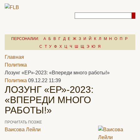
ПЕРСОНАЛИИ:
А
Б
В
Г
Д
Е
Ж
З
И
Й
К
Л
М
Н
О
П
Р
С
Т
У
Ф
Х
Ц
Ч
Ш
Щ
Э
Ю
Я
Главная
Политика
Лозунг «ЕР»-2023: «Впереди много работы!»
Политика
09.12.22 11:39
ЛОЗУНГ «ЕР»-2023:
«ВПЕРЕДИ МНОГО
РАБОТЫ!»
ПРОЧИТАТЬ ПОЗЖЕ
Ваисова Лейли