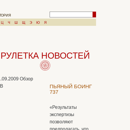
ТОРИЯ
Ц
Ч
Ш
Щ
Э
Ю
Я
РУЛЕТКА НОВОСТЕЙ
1.09.2009
Обзор
LB
ПЬЯНЫЙ БОИНГ
737
«Результаты
экспертизы
позволяют
предполагать, что