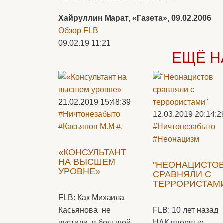
Хайруллин Марат, «Газета», 09.02.2006
Обзор FLB
09.02.19 11:21
ЕЩЁ Н
21.02.2019 15:48:39
#Ничтонезабыто
12.03.2019 20:14:2
#Касьянов М.М
#.
#Ничтонезабыто
#Неонацизм
«КОНСУЛЬТАНТ
НА ВЫСШЕМ
"НЕОНАЦИСТО
УРОВНЕ»
СРАВНЯЛИ С
ТЕРРОРИСТАМ
FLB: Как Михаила
Касьянова не
FLB: 10 лет назад
пустили в большой
НАК впервые