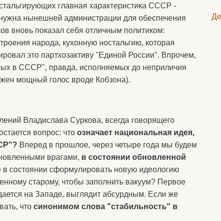
ностальгирующих главная характеристика СССР -
Де
ух нужна нынешней администрации для обеспечения
ков вновь показал себя отличным политиком:
строения народа, кухонную ностальгию, которая
лировал это партхозактиву "Единой России". Впрочем,
нных в СССР", правда, исполняемых до неприличия
ужен мощный голос вроде Кобзона).
лений Владислава Суркова, всегда говорящего
 остается вопрос: что
означает национальная идея,
ССР"?
Вперед в прошлое, через четыре года мы будем
бновленными врагами,
в состоянии обновленной
е в состоянии сформулировать новую идеологию
енному старому, чтобы заполнить вакуум? Первое
ается на Западе, выглядит абсурдным. Если же
вать, что
синонимом слова "стабильность" в