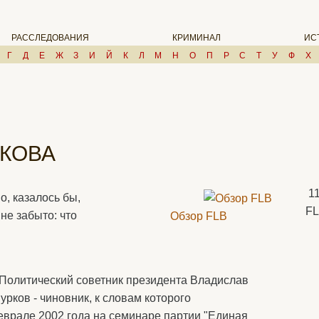
РАССЛЕДОВАНИЯ
КРИМИНАЛ
ИС
Г
Д
Е
Ж
З
И
Й
К
Л
М
Н
О
П
Р
С
Т
У
Ф
Х
РКОВА
1
о, казалось бы,
F
не забыто: что
Обзор FLB
Политический советник президента Владислав
урков - чиновник, к словам которого
врале 2002 года на семинаре партии "Единая