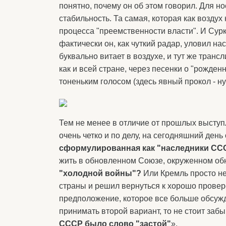
понятно, почему он об этом говорил. Для 
стабильность. Та самая, которая как возд
процесса "преемственности власти". И Сур
фактически он, как чуткий радар, уловил на
буквально витает в воздухе, и тут же транс
как и всей стране, через песенки о "рожде
тоненьким голосом (здесь явный прокол - н
Тем не менее в отличие от прошлых выступ
очень четко и по делу, на сегодняшний день
сформулированная как "наследники С
жить в обновленном Союзе, окруженном о
"холодной войны"?
Или Кремль просто н
страны и решил вернуться к хорошо провер
предположение, которое все больше обсужд
принимать второй вариант, то не стоит забы
СССР было слово "застой"
».