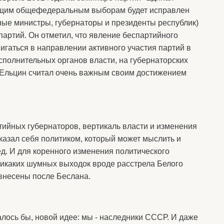
ующим общефедеральным выборам будет исправлен
ьные министры, губернаторы и президенты республик)
партий. Он отметил, что явление беспартийного
игаться в направлении активного участия партий в
полнительных органов власти, на губернаторских
ь, Ельцин считал очень важным своим достижением
тийных губернаторов, вертикаль власти и изменения
казал себя политиком, который может мыслить и
ед. И для коренного изменения политического
никаких шумных выходок вроде расстрела Белого
внесены после Беслана.
алось бы, новой идее: мы - наследники СССР. И даже