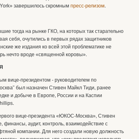
w York» завершилось скромным
пресс-релизом
.
шие тогда на рынке ГКО, на которых так старательно
ая себя, очутились в первых рядах защитников
нские же издания ко всей этой проблематике не
рь нечто вроде «священной коровы».
Я
ым вице-президентом - руководителем по
сква" был назначен Стивен Майкл Тиди, ранее
дке и добыче в Европе, России и на Каспии
llips.
первого вице-президента «ЮКОС-Москва», Стивен
, финансы, аудит, контроль, взаимодействие с
фтяной компании. Для него создали новую должность