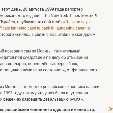
 этот день, 28 августа 1999 года
репортёр
мериканского издания The New York TimesТимоти Л.
'Брайен, опубликовал свой отчёт
«Russian says
fficals funneled cash to bank in laundering case»
о
оторого «сияло» в связи с масштабным скандалом
.
кий позвонил сам из Москвы, «влиятельный
ходится под следствием по делу об отмывании
рдов долларов, переведённых через банк,
и, защищавшими свои состояния», от финансового
из Москвы, что многие российские чиновники начали
 1998 году, потому что у них была внутренняя
х решению разрешить девальвацию рубля».
Де
ию, российские чиновники сделали именно это,