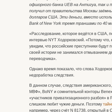
офшорного банка UEB на Антигуа, так и п
получил от правительства Москвы заёмные
долларов США. Эти деньги, вместо исполь
Bank of New York тремя траншами по 40 м
«Расследование, которое ведётся в США, по
интервью NYT Ходорковский. «Потому что, 
увидим, что российские преступники будут 
своей истории не занимался отмыванием де
переводчика».
Однако время показало, что слова Ходорков
недоработка следствия.
В данном случае, следствия американского
МВФ», BoNY и сомнительной конторы Benex
«участников приватизационного разбоя» в Р
слишком любит чужие деньги. Поэтому
тай
например, через счёт N 81738, открытый в 