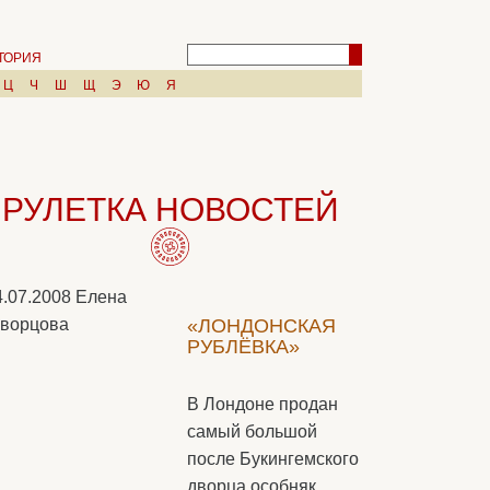
ТОРИЯ
Ц
Ч
Ш
Щ
Э
Ю
Я
РУЛЕТКА НОВОСТЕЙ
4.07.2008
Елена
ворцова
«ЛОНДОНСКАЯ
РУБЛЁВКА»
В Лондоне продан
самый большой
после Букингемского
дворца особняк.