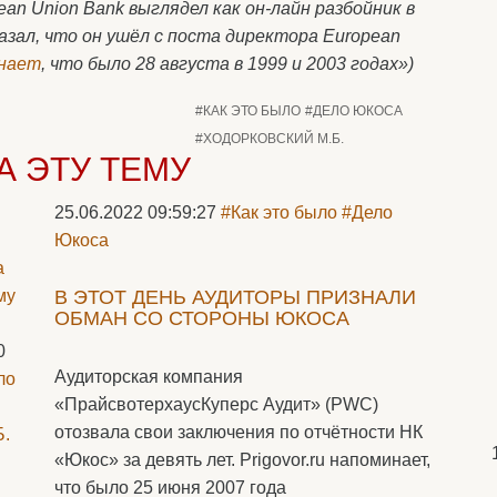
pean Union Bank выглядел как он-лайн разбойник в
зал, что он ушёл с поста директора European
нает
, что было 28 августа в 1999 и 2003 годах»)
#КАК ЭТО БЫЛО
#ДЕЛО ЮКОСА
#ХОДОРКОВСКИЙ М.Б.
А ЭТУ ТЕМУ
25.06.2022 09:59:27
#Как это было
#Дело
Юкоса
В ЭТОТ ДЕНЬ АУДИТОРЫ ПРИЗНАЛИ
ОБМАН СО СТОРОНЫ ЮКОСА
0
Аудиторская компания
ло
«ПрайсвотерхаусКуперс Аудит» (PWC)
отозвала свои заключения по отчётности НК
Б.
«Юкос» за девять лет. Prigovor.ru напоминает,
что было 25 июня 2007 года