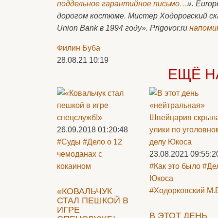
поддельное гарантийное письмо…
». Euro
дорогом костюме. Мистер Ходоровский ска
Union Bank в 1994 году». Prigovor.ru
напоми
Филин Буба
28.08.21 10:19
ЕЩЁ Н
26.09.2018 01:20:48
#Суды
#Дело о 12
чемоданах с
23.08.2021 09:55:2
кокаином
#Как это было
#Де
Юкоса
«КОВАЛЬЧУК
#Ходорковский М.
СТАЛ ПЕШКОЙ В
ИГРЕ
В ЭТОТ ДЕНЬ