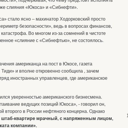
мости», подчеркивая, что «ему предстоит исполнять
 уже слияния «Юкоса» и «Сибнефти».
а» стало ясно – махинатор Ходорковский просто
ериметр безопасности», ведь в вопросах финансов,
 катастрофа. Во многом из-за сомнений в чистоте
нное «слияние с «Сибнефтью», не состоялось.
ачения американца на пост в Юкосе, газета
Тиди» и вполне откровенно сообщила , зачем
тряд иностранных управленцев, где американское
чился уверенностью американского бизнесмена.
таивание ведущих позиций Юкоса», - говорил он,
ой второго в России нефтяного концерна. Однако
й штаб-квартире мрачный, с напряженным лицом,
ката компании».