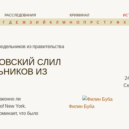
РАССЛЕДОВАНИЯ
КРИМИНАЛ
ИС
Г
Д
Е
Ж
З
И
Й
К
Л
М
Н
О
П
Р
С
Т
У
Ф
Х
подельников из правительства
КОВСКИЙ СЛИЛ
ЬНИКОВ ИЗ
2
Ск
аконно ли
of New York.
Филин Буба
оминает, что было