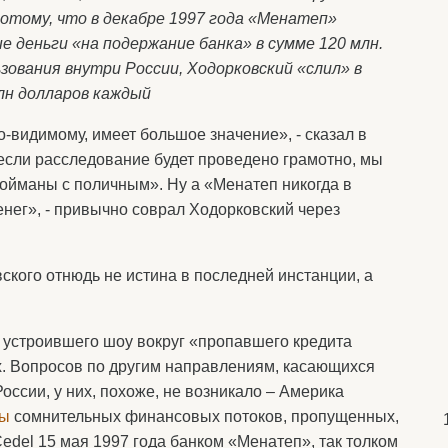
отому, что в декабре 1997 года «Менатеп»
 деньги «на подержание банка» в сумме 120 млн.
зования внутри России, Ходорковский «слил» в
лн долларов каждый
-видимому, имеет большое значение», - сказал в
если расследование будет проведено грамотно, мы
пойманы с поличным». Ну а «Менатеп никогда в
нег», - привычно соврал Ходорковский через
ского отнюдь не истина в последней инстанции, а
, устроившего шоу вокруг «пропавшего кредита
. Вопросов по другим направлениям, касающихся
оссии, у них, похоже, не возникало – Америка
ны
сомнительных финансовых потоков, пропущенных,
Cedel 15 мая 1997 года банком «Менатеп», так толком