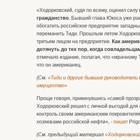
«Ходорковский, судя по всему, оценил силу
гражданство
. Бывший глава Юкоса уже ра
обогатить российское предприятие западны
переманить Тиди. Прошлым летом Ходорковс
третьим лицом на предприятии.
Как америк
дотянуть до тех пор, когда совладель
отмечало издание, полагая, что «мрачному 
что он американец.
(См.
«Тиди и другие бывшие руководители 
имущество»
Проще говоря, прикинувшись «самой прозр
Ходорковский решил с личной выгодой для 
контроль своим американским покровителя
хозяевами российской нефти», -
пишет
Prigo
(См. предыдущий материал
«Ходорковский