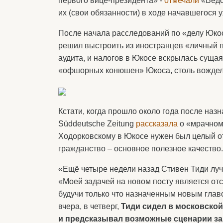
первого вице-президента» -
отмечали
«Ведо
их (свои обязанности) в ходе начавшегося
После начала расследований по «делу Юкос
решил выстроить из иностранцев «личный п
аудита, и налогов в Юкосе вскрылась сущая
«офшорных конюшен» Юкоса, столь вожделе
Кстати, когда прошло около года после назн
Süddeutsche Zeitung
рассказала
о «мрачном 
Ходорковскому в Юкосе нужен был целый о
гражданство – основное полезное качество.
«Ещё четыре недели назад Стивен Тиди лу
«Моей задачей на новом посту является отс
будучи только что назначенным новым глав
вчера, в четверг,
Тиди сидел в московско
и предсказывал возможные сценарии за