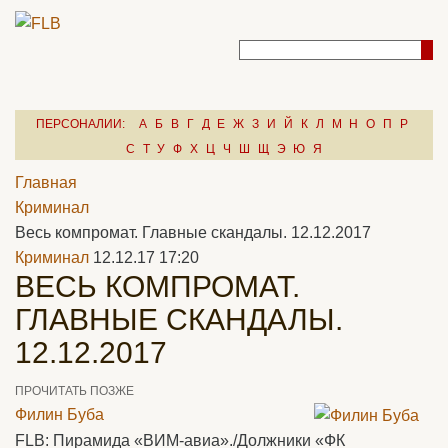
ПЕРСОНАЛИИ:
А
Б
В
Г
Д
Е
Ж
З
И
Й
К
Л
М
Н
О
П
Р
С
Т
У
Ф
Х
Ц
Ч
Ш
Щ
Э
Ю
Я
Главная
Криминал
Весь компромат. Главные скандалы. 12.12.2017
Криминал
12.12.17 17:20
ВЕСЬ КОМПРОМАТ.
ГЛАВНЫЕ СКАНДАЛЫ.
12.12.2017
ПРОЧИТАТЬ ПОЗЖЕ
Филин Буба
FLB: Пирамида «ВИМ-авиа»./Должники «ФК