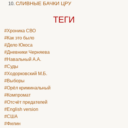
СЛИВНЫЕ БАЧКИ ЦРУ
ТЕГИ
#Хроника СВО
#Как это было
#Дело Юкоса
#Дневники Черняева
#Навальный А.А.
#Суды
#Ходорковский М.Б.
#Выборы
#Орёл криминальный
#Компромат
#Отсчёт предателей
#English version
#США
#Филин