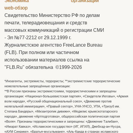
Экономика
организаций
web-обзор
Свидетельство Министерство РФ по делам
печати, телерадиовещания и средств
массовых коммуникаций о регистрации СМИ
- Эл №77-2212 от 29.12.1999 г.
Журналистское агентство FreeLance Bureau
(FLB). При полном или частичном
использовании материалов ссылка на
"FLB.Ru" обязательна ©1999-2026
*Иноагенты, экстремисты, террористы; **экстремистские террористические
нежелательные запрещённые организации:
**В России признаны экстремистскими, террористическими и запрещены
организации: «Национал-большевистская партия», «Свидетели Иеговы», «Армия
воли народа», «Русский общенациональный союз», «Движение против
нелегальной иммиграции», «Правый сектор», УНА-УНСО, УПА, «Тризуб им.
Степана Бандеры», «Мизантропик дивижн», «Меджлис крымскотатарского
народа», движение «Артподготовка», общероссийская политическая партия
«Воля». Признаны террористическими и запрещены: «Движение Талибан»,
«Имарат Кавказ», «Исламское государство» (ИГ, ИГИЛ), Джебхад-ан-Нусра,
«АУМ Синрике», «Братья-мусульмане», «Аль-Каида в странах исламского