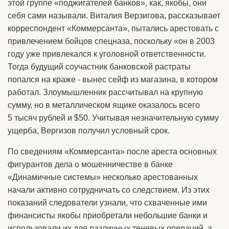
этой группе «поджигателей банков», как, якобы, они
себя сами называли. Виталия Верзигова, рассказывает
корреспондент «Коммерсанта», пытались арестовать с
привлечением бойцов спецназа, поскольку «он в 2003
году уже привлекался к уголовной ответственности.
Тогда будущий соучастник банковской растраты
попался на краже - вынес сейф из магазина, в котором
работал. Злоумышленник рассчитывал на крупную
сумму, но в металлическом ящике оказалось всего
5 тысяч рублей и $50. Учитывая незначительную сумму
ущерба, Вергизов получил условный срок.
По сведениям «Коммерсанта» после ареста основных
фигурантов дела о мошенничестве в банке
«Динамичные системы» несколько арестованных
начали активно сотрудничать со следствием. Из этих
показаний следователи узнали, что схваченные ими
финансисты якобы приобретали небольшие банки и
использовали их для различных теневых операций, а