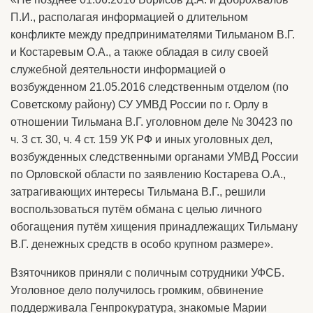
П.И., располагая информацией о длительном
конфликте между предпринимателями Тильманом В.Г.
и Костаревым О.А., а также обладая в силу своей
служебной деятельности информацией о
возбужденном 21.05.2016 следственным отделом (по
Советскому району) СУ УМВД России по г. Орлу в
отношении Тильмана В.Г. уголовном деле № 30423 по
ч. 3 ст. 30, ч. 4 ст. 159 УК РФ и иных уголовных дел,
возбужденных следственными органами УМВД России
по Орловской области по заявлению Костарева О.А.,
затрагивающих интересы Тильмана В.Г., решили
воспользоваться путём обмана с целью личного
обогащения путём хищения принадлежащих Тильману
В.Г. денежных средств в особо крупном размере».
Взяточников приняли с поличным сотрудники УФСБ.
Уголовное дело получилось громким, обвинение
поддерживала Генпрокуратура, знакомые Марии