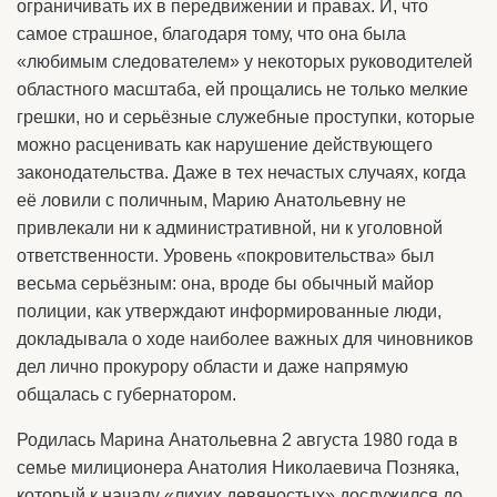
ограничивать их в передвижении и правах. И, что
самое страшное, благодаря тому, что она была
«любимым следователем» у некоторых руководителей
областного масштаба, ей прощались не только мелкие
грешки, но и серьёзные служебные проступки, которые
можно расценивать как нарушение действующего
законодательства. Даже в тех нечастых случаях, когда
её ловили с поличным, Марию Анатольевну не
привлекали ни к административной, ни к уголовной
ответственности. Уровень «покровительства» был
весьма серьёзным: она, вроде бы обычный майор
полиции, как утверждают информированные люди,
докладывала о ходе наиболее важных для чиновников
дел лично прокурору области и даже напрямую
общалась с губернатором.
Родилась Марина Анатольевна 2 августа 1980 года в
семье милиционера Анатолия Николаевича Позняка,
который к началу «лихих девяностых» дослужился до