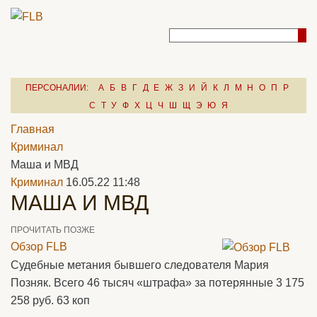
ПЕРСОНАЛИИ:
А
Б
В
Г
Д
Е
Ж
З
И
Й
К
Л
М
Н
О
П
Р
С
Т
У
Ф
Х
Ц
Ч
Ш
Щ
Э
Ю
Я
Главная
Криминал
Маша и МВД
Криминал
16.05.22 11:48
МАША И МВД
ПРОЧИТАТЬ ПОЗЖЕ
Обзор FLB
Судебные метания бывшего следователя Мария
Позняк. Всего 46 тысяч «штрафа» за потерянные 3 175
258 руб. 63 коп