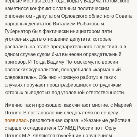
первые месяцы 2015 года, когда у Вадима Потомского
наметился конфликт с главным политическим
оппонентом - депутатом Орловского областного Совета
народных депутатов Виталием Рыбаковым.
Губернатор был фактически инициатором пяти
уголовных дел в отношении депутата, которые
распались на этапе предварительного следствия, а в
одном случае судом был вынесен оправдательный
приговор. И Тогда Вадиму Потомскому, по версии
орловских журналистов, понадобился «карманный
следователь». Обычно «грязную работу» в таких
случаях поручают проштрафившимся сотрудникам,
которых выводят из-под уголовной ответственности.
Именно так и произошло, как считают многие, с Марией
Позняк. В постановлении следователя по её делу
появилась
резолютивная фраза: «Указанные действия
старшего следователя СУ МВД России по г. Орлу
Позняк М.А. являются грубейшим нарушением