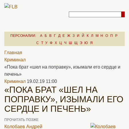
ПЕРСОНАЛИИ:
А
Б
В
Г
Д
Е
Ж
З
И
Й
К
Л
М
Н
О
П
Р
С
Т
У
Ф
Х
Ц
Ч
Ш
Щ
Э
Ю
Я
Главная
Криминал
«Пока брат «шел на поправку», изымали его сердце и
печень»
Криминал
19.02.19 11:00
«ПОКА БРАТ «ШЕЛ НА
ПОПРАВКУ», ИЗЫМАЛИ ЕГО
СЕРДЦЕ И ПЕЧЕНЬ»
ПРОЧИТАТЬ ПОЗЖЕ
Колобаев Андрей