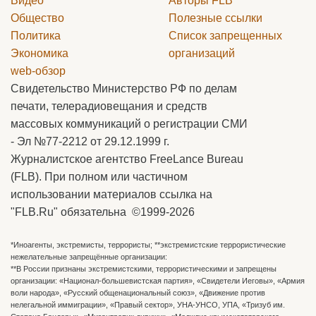
Видео
Авторы
FLB
Общество
Полезные ссылки
Политика
Список запрещенных
Экономика
организаций
web-обзор
Свидетельство Министерство РФ по делам
печати, телерадиовещания и средств
массовых коммуникаций о регистрации СМИ
- Эл №77-2212 от 29.12.1999 г.
Журналистское агентство FreeLance Bureau
(FLB). При полном или частичном
использовании материалов ссылка на
"FLB.Ru" обязательна ©1999-2026
*Иноагенты, экстремисты, террористы; **экстремистские террористические
нежелательные запрещённые организации:
**В России признаны экстремистскими, террористическими и запрещены
организации: «Национал-большевистская партия», «Свидетели Иеговы», «Армия
воли народа», «Русский общенациональный союз», «Движение против
нелегальной иммиграции», «Правый сектор», УНА-УНСО, УПА, «Тризуб им.