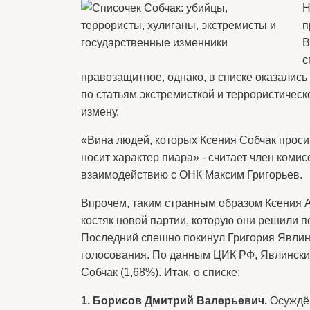
Н
п
В
с
правозащитное, однако, в списке оказались
по статьям экстремисткой и террористическ
измену.
«Вина людей, которых Ксения Собчак просит
носит характер пиара» - считает член ком
взаимодействию с ОНК Максим Григорьев.
Впрочем, таким странным образом Ксения 
костяк новой партии, которую они решили 
Последний спешно покинул Григория Явлинс
голосования. По данным ЦИК РФ, Явлинский
Собчак (1,68%). Итак, о списке:
1. Борисов Дмитрий Валерьевич.
Осуждён