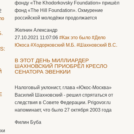
фонду «The Khodorkovsky Foundation» пришёл
фонд «The Hill Foundation». Охмурение
2
российской молодёжи продолжается
ло
Желнин Александр
Б.
27.10.2021 11:07:06
#Как это было
#Дело
Юкоса
#Ходорковский М.Б.
#Шахновский В.С.
S:
В ЭТОТ ДЕНЬ МИЛЛИАРДЕР
ШАХНОВСКИЙ ПРИОБРЁЛ КРЕСЛО
Й
СЕНАТОРА ЭВЕНКИИ
Налоговый уклонист, глава «Юкос-Москва»
Е
Василий Шахновский - решил спрятаться от
следствия в Совете Федерации. Prigovor.ru
напоминает, что было 27 октября 2003 года
Филин Буба
рхи