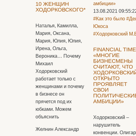
10 ЖЕНЩИН
ХОДОРКОВСКОГО*
13.08.2021 09:55:2
#Как это было
#Де
Наталья, Камилла,
Юкоса
Мария, Оксана,
#Ходорковский М.
Мария, Юлия, Юлия,
Ирена, Ольга,
FINANCIAL TIME
«МНОГИЕ
Вероника… Почему
БИЗНЕСМЕНЫ
Михаил
СЧИТАЮТ, ЧТО
Ходорковский
ХОДОРКОВСКИ
ОТКРЫТО
работает только с
ПРОЯВЛЯЕТ
женщинами и почему
СВОИ
в бизнесе он
ПОЛИТИЧЕСКИ
АМБИЦИИ»
прячется под их
юбками. Можем
объяснить
Ходорковский –
нарушитель
Желнин Александр
конвенции. Олига