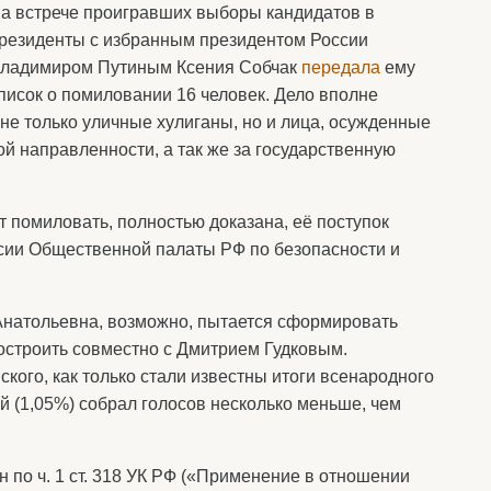
а встрече проигравших выборы кандидатов в
резиденты с избранным президентом России
ладимиром Путиным Ксения Собчак
передала
ему
писок о помиловании 16 человек. Дело вполне
 не только уличные хулиганы, но и лица, осужденные
ой направленности, а так же за государственную
 помиловать, полностью доказана, её поступок
иссии Общественной палаты РФ по безопасности и
Анатольевна, возможно, пытается сформировать
построить совместно с Дмитрием Гудковым.
кого, как только стали известны итоги всенародного
 (1,05%) собрал голосов несколько меньше, чем
 по ч. 1 ст. 318 УК РФ («Применение в отношении