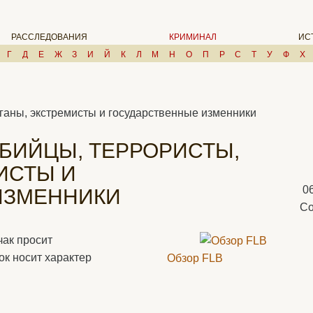
РАССЛЕДОВАНИЯ
КРИМИНАЛ
ИС
Г
Д
Е
Ж
З
И
Й
К
Л
М
Н
О
П
Р
С
Т
У
Ф
Х
иганы, экстремисты и государственные изменники
УБИЙЦЫ, ТЕРРОРИСТЫ,
ИСТЫ И
0
ИЗМЕННИКИ
Со
чак просит
ок носит характер
Обзор FLB