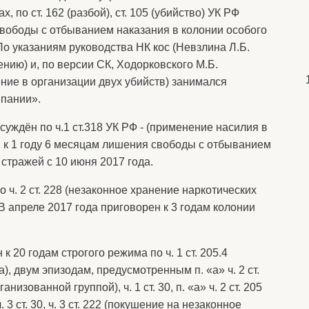
, по ст. 162 (разбой), ст. 105 (убийство) УК РФ
вободы с отбыванием наказания в колонии особого
По указаниям руководства НК кос (Невзлина Л.Б.
нию) и, по версии СК, Ходорковского М.Б.
ие в организации двух убийств) занимался
пании».
суждён по ч.1 ст.318 УК РФ - (применение насилия в
 к 1 году 6 месяцам лишения свободы с отбыванием
стражей с 10 июня 2017 года.
 ч. 2 ст. 228 (незаконное хранение наркотических
В апреле 2017 года приговорен к 3 годам колонии
к 20 годам строгого режима по ч. 1 ст. 205.4
, двум эпизодам, предусмотренным п. «а» ч. 2 ст.
изованной группой), ч. 1 ст. 30, п. «а» ч. 2 ст. 205
 3 ст. 30, ч. 3 ст. 222 (покушение на незаконное