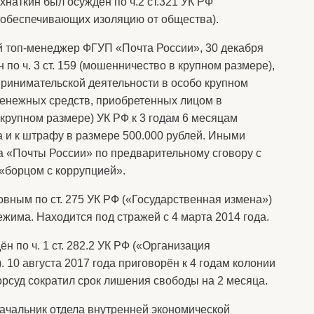
хнаткин был осужден по ч.2 ст.321 УК РФ
 обеспечивающих изоляцию от общества).
 топ-менеджер ФГУП «Почта России», 30 декабря
по ч. 3 ст. 159 (мошенничество в крупном размере),
дпринимательской деятельности в особо крупном
ия денежных средств, приобретенных лицом в
крупном размере) УК РФ к 3 годам 6 месяцам
 и к штрафу в размере 500.000 рублей. Иными
а «Почты России» по предварительному сговору с
«борцом с коррупцией».
вным по ст. 275 УК РФ («Государственная измена»)
ежима. Находится под стражей с 4 марта 2014 года.
н по ч. 1 ст. 282.2 УК РФ («Организация
 10 августа 2017 года приговорён к 4 годам колонии
орсуд сократил срок лишения свободы на 2 месяца.
ачальник отдела внутренней экономической