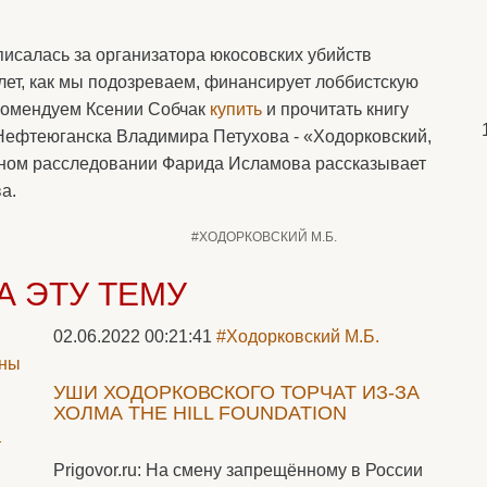
писалась за организатора юкосовских убийств
лет, как мы подозреваем, финансирует лоббистскую
екомендуем Ксении Собчак
купить
и прочитать книгу
Нефтеюганска Владимира Петухова - «Ходорковский,
льном расследовании Фарида Исламова рассказывает
а.
#ХОДОРКОВСКИЙ М.Б.
А ЭТУ ТЕМУ
02.06.2022 00:21:41
#Ходорковский М.Б.
УШИ ХОДОРКОВСКОГО ТОРЧАТ ИЗ-ЗА
ХОЛМА THE HILL FOUNDATION
Prigovor.ru: На смену запрещённому в России