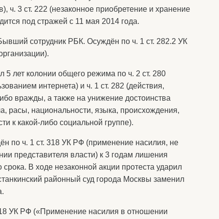
, ч. 3 ст. 222 (незаконное приобретение и хранение
ится под стражей с 11 мая 2014 года.
Бывший сотрудник РБК. Осуждён по ч. 1 ст. 282.2 УК
организации).
 5 лет колонии общего режима по ч. 2 ст. 280
ованием интернета) и ч. 1 ст. 282 (действия,
ибо вражды, а также на унижение достоинства
а, расы, национальности, языка, происхождения,
ти к какой-либо социальной группе).
н по ч. 1 ст. 318 УК РФ (применение насилия, не
нии представителя власти) к 3 годам лишения
 срока. В ходе незаконной акции протеста ударил
станкинский районный суд города Москвы заменил
.
 318 УК РФ («Применение насилия в отношении