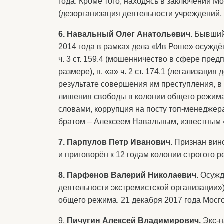
года. Кроме того, находясь в заключении Мо
(дезорганизация деятельности учреждений,
6. Навальный Олег Анатольевич.
Бывший
2014 года в рамках дела «Ив Роше» осуждён 
ч. 3 ст. 159.4 (мошенничество в сфере пре
размере), п. «а» ч. 2 ст. 174.1 (легализац
результате совершения им преступления, в 
лишения свободы в колонии общего режима
словами, коррупция на посту топ-менеджер
братом – Алексеем Навальным, известным 
7. Парпулов Петр Иванович.
Признан вино
и приговорён к 12 годам колонии строгого р
8. Парфенов Валерий Николаевич.
Осуждё
деятельности экстремистской организации»).
общего режима. 21 декабря 2017 года Мосг
9.
Пичугин Алексей Владимирович.
Экс-н