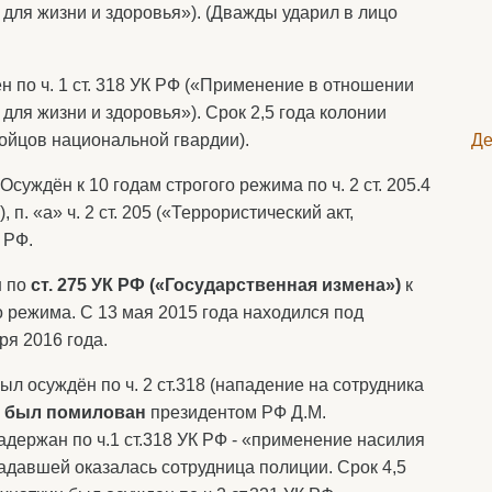
 для жизни и здоровья»). (Дважды ударил в лицо
н по ч. 1 ст. 318 УК РФ («Применение в отношении
для жизни и здоровья»). Срок 2,5 года колонии
ойцов национальной гвардии).
Де
Осуждён к 10 годам строгого режима по ч. 2 ст. 205.4
п. «а» ч. 2 ст. 205 («Террористический акт,
 РФ.
н по
ст. 275 УК РФ («Государственная измена»)
к
 режима. С 13 мая 2015 года находился под
ря 2016 года.
ыл осуждён по ч. 2 ст.318 (нападение на сотрудника
 был помилован
президентом РФ Д.М.
держан по ч.1 ст.318 УК РФ - «применение насилия
адавшей оказалась сотрудница полиции. Срок 4,5