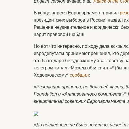
English version available at:
‘Attack of the Cl
В конце апреля Европарламент принял
рез
президентских выборов в России, назвал и
Решение неудивительное и юридически бес
царит правовой шабаш.
Но вот что интересно, по ходу дела вскрылс
евродепутаты принимают решения, кто дёрг
это благодаря безудержному хвастовству на
телеграм-канал «Можем объяснить»* (бывш
Ходорковскому*
сообщил
:
«Резолюция принята, по большей части, б
Foundation и «Антивоенного комитета»*.
внештатный советник Европарламента и э
«До последнего не было понятно, успеет