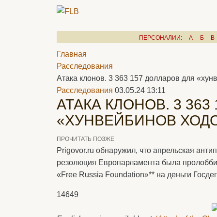
ПЕРСОНАЛИИ:
А
Б
В
Главная
Расследования
Атака клонов. 3 363 157 долларов для «ху
Расследования
03.05.24 13:11
АТАКА КЛОНОВ. 3 363
«ХУНВЕЙБИНОВ ХОД
ПРОЧИТАТЬ ПОЗЖЕ
Prigovor.ru обнаружил, что апрельская анти
резолюция Европарламента была пролобб
«Free Russia Foundation»** на деньги Госд
14649