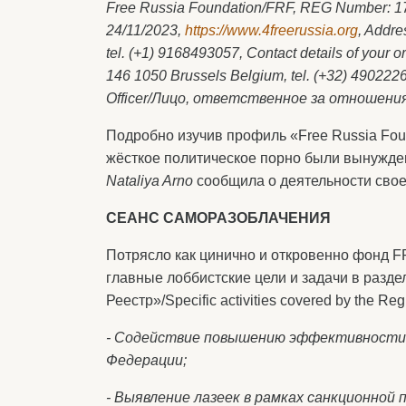
Free Russia Foundation/FRF, REG Number: 17
24/11/2023,
https://www.4freerussia.org
, Addre
tel. (+1) 9168493057, Contact details of your or
146 1050 Brussels Belgium, tel. (+32) 49022
Officer/Лицо
, ответственное
за
отношени
Подробно изучив профиль «Free Russia Foun
жёсткое политическое порно были вынужде
Nataliya
Arno
сообщила о деятельности свое
СЕАНС САМОРАЗОБЛАЧЕНИЯ
Потрясло как цинично и откровенно фонд F
главные лоббистские цели и задачи в разд
Реестр»/Specific activities covered by the Regi
- Содействие повышению эффективности 
Федерации;
- Выявление лазеек в рамках санкционной