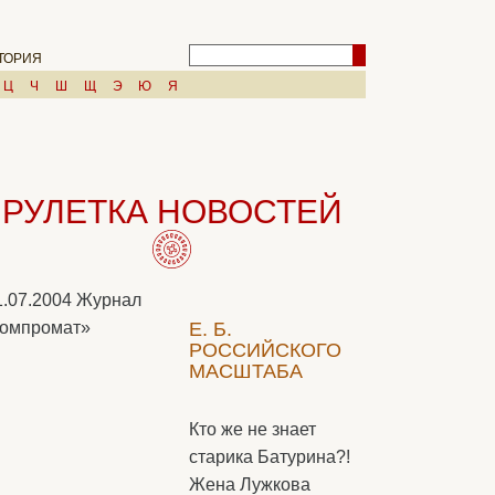
ТОРИЯ
Ц
Ч
Ш
Щ
Э
Ю
Я
РУЛЕТКА НОВОСТЕЙ
1.07.2004
Журнал
омпромат»
Е. Б.
РОССИЙСКОГО
МАСШТАБА
Кто же не знает
старика Батурина?!
Жена Лужкова