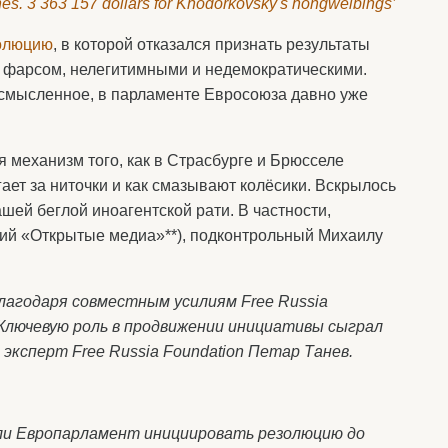
ones. 3 363 157 dollars for Khodorkovsky's hongweibings’
олюцию
, в которой отказался признать результаты
х фарсом, нелегитимными и недемократическими.
смысленное, в парламенте Евросоюза давно уже
я механизм того, как в Страсбурге и Брюсселе
ает за ниточки и как смазывают колёсики. Вскрылось
шей беглой иноагентской рати. В частности,
ий «Открытые медиа»**), подконтрольный Михаилу
лагодаря совместным усилиям Free Russia
 Ключевую роль в продвижении инициативы сыграл
ксперт Free Russia Foundation Петар Танев.
 ли Европарламент инициировать резолюцию до