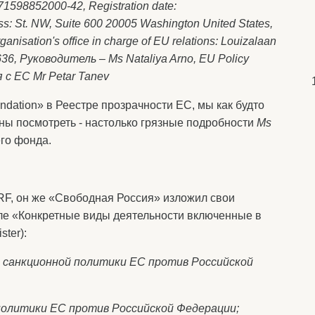
1598852000-42, Registration date:
ss: St. NW, Suite 600 20005 Washington United States,
ganisation's office in charge of EU relations: Louizalaan
2636, Руководитель
– Ms Nataliya Arno, EU Policy
я
с
ЕС
Mr Petar Tanev
dation» в Реестре прозрачности ЕС, мы как будто
ны посмотреть - настолько грязные подробности
Ms
го фонда.
RF, он же «Свободная Россия» изложил свои
еле «Конкретные виды деятельности включенные в
ster):
санкционной политики ЕС против Российской
 политики ЕС против Российской Федерации;