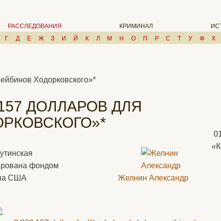
РАССЛЕДОВАНИЯ
КРИМИНАЛ
ИС
Г
Д
Е
Ж
З
И
Й
К
Л
М
Н
О
П
Р
С
Т
У
Ф
Х
нвейбинов Ходорковского»*
 157 ДОЛЛАРОВ ДЛЯ
ОРКОВСКОГО»*
0
«К
путинская
ирована фондом
епа США
Желнин Александр