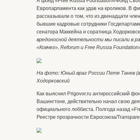
А фонд «Free Russia Foundation»/Фонд Сво
Европарламента как удав на кроликов. В 
рассказывали о том, что из двенадцати чле
бывшие кадровые сотрудники Госдепартам
сенатора Маккейна и соратница Ходорковс
вредоносной деятельности мы писали в р
«Ковчег», Reforum и Free Russia Foundation»
На фото: Юный враг России Петя Танев (в
Ходорковский
Как выяснил Prigovor.ru антироссийский фо
Вашингтоне, действительно начал свою дея
официального лоббиста. Полгода назад «Fr
Реестре прозрачности Евросоюза/Transpare