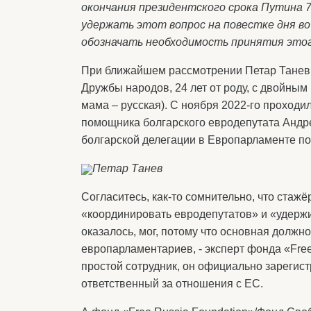
окончания президентского срока Путина 7
удержать этот вопрос на повестке дня в
обозначать необходимость принятия этог
При ближайшем рассмотрении Петар Танев,
Дружбы народов, 24 лет от роду, с двойным
мама – русская). С ноября 2022-го проходи
помощника болгарского евродепутата Андр
болгарской делегации в Европарламенте по
Петар Танев
Согласитесь, как-то сомнительно, что стаж
«координировать евродепутатов» и «удержив
оказалось, мог, потому что основная должн
европарламентариев, - эксперт фонда «Free 
простой сотрудник, он официально зарегистр
ответственный за отношения с ЕС.