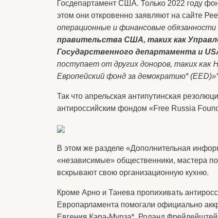
Госдепартамент США. Только 2022 году фон
этом они откровенно заявляют на сайте Ре
операционные и финансовые обязанност
правительства США, таких как Управл
Государственного департамента и USA
поступает от других доноров, таких как 
Европейский фонд за демократию* (EED)»*
Так что апрельская антипутинская резолю
антироссийским фондом «Free Russia Found
В этом же разделe «Дополнительная информ
«независимые» общественники, мастера по
вскрывают свою организационную кухню.
Кроме Арно и Танева пропихивать антирос
Европарламента помогали официально акк
Евгения Кара-Мурза*, Роланд Фрейдейштей