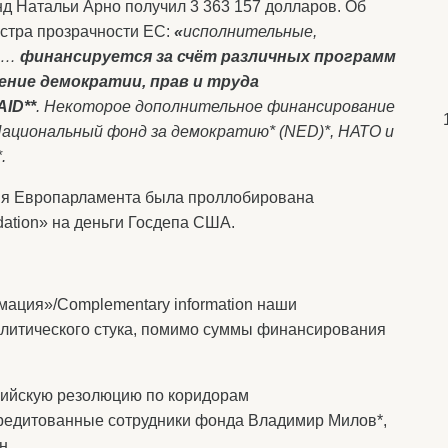
д Натальи Арно получил 3 363 157 долларов. Об
естра прозрачности ЕС:
«
исполнительные,
и …
финансируется за счёт различных программ
ение демократии, прав и труда
ID**
. Некоторое дополнительное финансирование
Национальный фонд за демократию* (NED)*, НАТО и
.
ция Европарламента была проллобирована
ation» на деньги Госдепа США.
ация»/Complementary information наши
литического стука, помимо суммы финансирования
сийскую резолюцию по коридорам
редитованные сотрудники фонда Владимир Милов*,
н.