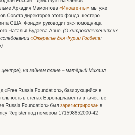
бодная Россия** действует на членов
фильме Аркадия Мамонтова
«Иноагенты»
мы уже
нов Совета директоров этого фонда шестеро –
ента США. Фондом руководит экс-помощница
кого Наталья Будаева-Арно.
(О хитросплетениях их
асследовании
«Ожерелье для Фурии Госдепа
:
).
 центре), на заднем плане – матёрый Михаил
нд «Free Russia Foundation», базирующийся в
тельность в стенах Европарламента в качестве
ee Russia Foundation» был
зарегистрирован
в
ncy Register под номером 171598852000-42