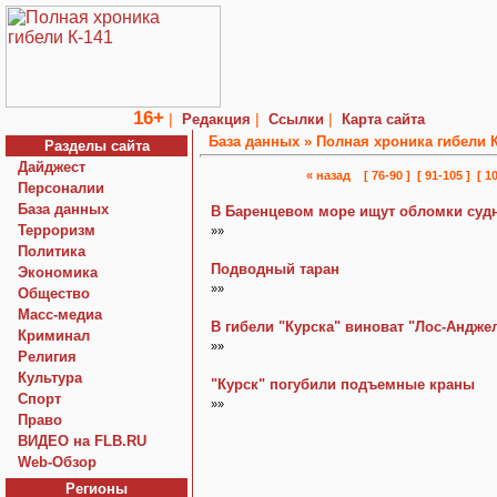
16+
|
|
|
Редакция
Ссылки
Карта сайта
База данных »
Полная хроника гибели К
Разделы сайта
Дайджест
« назад
[ 76-90 ]
[ 91-105 ]
[ 1
Персоналии
База данных
В Баренцевом море ищут обломки суд
Терроризм
»»
Политика
Подводный таран
Экономика
»»
Общество
Macc-медиа
В гибели "Курска" виноват "Лос-Андже
Криминал
»»
Религия
Культура
"Курск" погубили подъемные краны
Спорт
»»
Право
ВИДЕО на FLB.RU
Web-Обзор
Регионы