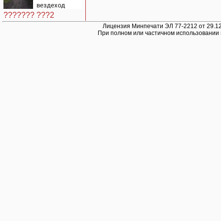
вездеход
опрокинулся
??????? ???2
на дороге,
пассажир
Лицензия Минпечати ЭЛ 77-2212 от 29.12
При полном или частичном использовании 
погиб