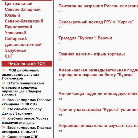
Центральный
Пентагон не разрешил России осматри
Северо-Западный
»»
Южный
Северо-Кавказский
Совсекретный доклад ГРУ о "Курске"
Приволжский
»»
Уральский
Трагедия "Курска": Версии
Сибирский
»»
Дальневосточный
Зарубежье
Главная версия - взрыв торпеды
СНГ
»»
Читательский TOП
»
Американская разведывательная подлод
МВД разоблачило
торпедного взрыва на борту "Курска"
хвастовство депутата
Поклонской
»»
»
В Сети появился сайт
открытого конкурса
управленцев «Лидеры
Американцы подняли подводную лодк
России»
»
»»
Весь компромат. Главные
скандалы. 09.10.2017
»
Кто сломал карьеру
Причину катастрофы "Курска" установя
Данису Зарипову
»»
»
Хлебный рынок Москвы
накануне скандала
Норвежцы внимательно изучают газ, н
»
Весь компромат. Главные
»»
скандалы. 10.10.2017
»
Солнцевская ОПГ