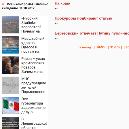
»
На краю
Весь компромат. Главные
скандалы. 11.10.2017
»»
«Русский
Прокуроры подбирают статью
Starlink»
»»
заработал?
Почему на
Березовский отвечает Путину публичн
Украине
Масштабный
»»
кратно
удар по
увеличилась
Одессе и
« назад
[ 76-90 ]
[ 91-105 ]
[ 1
точность
портам на
попаданий по
Украине:
объектам ВСУ
Раиса – ужас
Последние
кремлевских
новости,
поваров.
подробности
Зачем жена
об ударах
Горбачева
России 9
МЧС
требовала
августа 2026
предупредило
пять видов
года
жителей
каши каждое
Подмосковья
утро?
об угрозе
Экс-
атаки дронов
губернатора
задержали по
делу о
бесследной
В
пропаже 43
Ленинградской
студентов
области