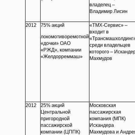
владелец –
Владимир Лисин
2012
75% акций
«ТМХ-Сервис» –
входит в
локомотиворемотной
«Трансмашхолдинг»
«дочки» ОАО
среди владельцев
«РЖД», компании
которого – Исканде
«Желдорреммаш»
Махмудов
2012
25% акций
Московская
Центральной
пассажирская
пригородной
компания (МПК)
пассажирской
Искандера
компании (ЦППК)
Махмудова и Андре