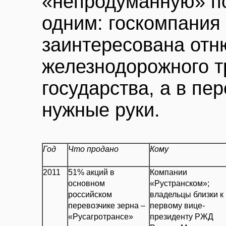
«непродуманную» по
одним: госкомпани
заинтересована отн
железнодорожного т
государства, а в пе
нужные руки.
Год
Что продано
Кому
2011
51% акций в
Компании
основном
«Рустранском»;
российском
владельцы близки к
перевозчике зерна –
первому вице-
«Русагротрансе»
президенту РЖД