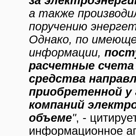
за электроэнерг
а также производи
поручению энергет
Однако, по имеющ
информации,
пост
расчетные счета
средства направл
приобретенной у
компаний электро
объеме
"
, - цитируе
информационное а