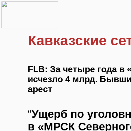
Кавказские се
FLB: За четыре года в
исчезло 4 млрд. Бывши
арест
“
Ущерб по уголов
в «МРСК Северног