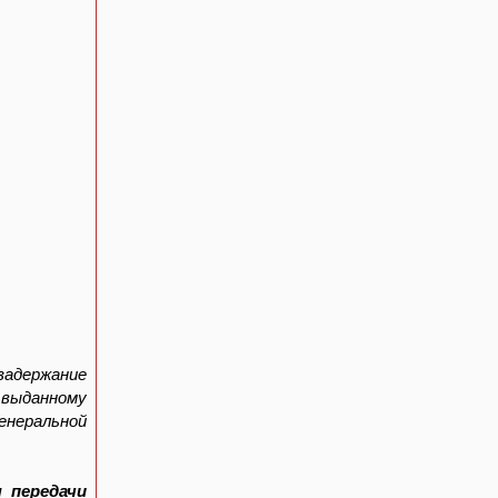
задержание
 выданному
енеральной
я передачи