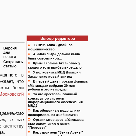
Выбор редактора
»
В ВИМ-Авиа - двойное
Версия
мошенничество
для
»
А «Матильда» должна была
печати
быть совсем иной…
Сохранить
»
Крым. В семье Аксеновых у
статью
каждого есть прибыльное дело
»
У полковника МВД Дмитрия
ржанного в
Захарченко новый эпизод
»
ждает, что
В первый день проката фильма
«Матильда» собрано 39 млн
лжны были
рублей и это не предел
»
Московский
За что арестован главный
конструктор системы
информационного обеспечения
МВД?
»
Как оборонные подрядчики
ременного
поссорились из-за обналички
»
ал, и его
Организатор ареста Улюкаева
стал советников в банке
к агентству
"Пересвет"
»
да.
Как строитель "Зенит Арены"