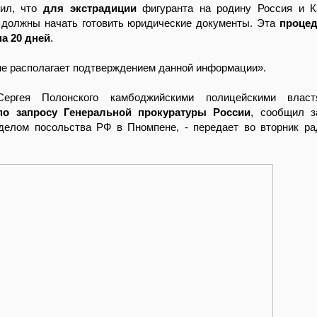
тил, что
для экстрадиции
фигуранта на родину Россия и 
 должны начать
готовить юридические документы. Эта
процед
на 20 дней
.
 не располагает подтверждением данной информации».
Сергея Полонского камбоджийскими полицейскими влас
по запросу Генеральной прокуратуры России
, сообщил 
делом посольства РФ в Пномпене, - передает во вторник р