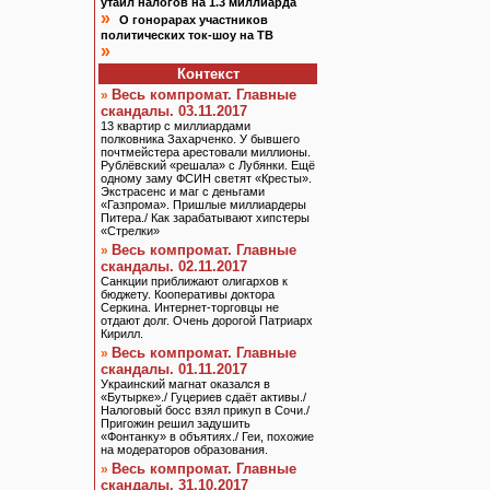
утаил налогов на 1.3 миллиарда
»
О гонорарах участников
политических ток-шоу на ТВ
»
Контекст
Весь компромат. Главные
»
скандалы. 03.11.2017
13 квартир с миллиардами
полковника Захарченко. У бывшего
почтмейстера арестовали миллионы.
Рублёвский «решала» с Лубянки. Ещё
одному заму ФСИН светят «Кресты».
Экстрасенс и маг с деньгами
«Газпрома». Пришлые миллиардеры
Питера./ Как зарабатывают хипстеры
«Стрелки»
Весь компромат. Главные
»
скандалы. 02.11.2017
Санкции приближают олигархов к
бюджету. Кооперативы доктора
Серкина. Интернет-торговцы не
отдают долг. Очень дорогой Патриарх
Кирилл.
Весь компромат. Главные
»
скандалы. 01.11.2017
Украинский магнат оказался в
«Бутырке»./ Гуцериев сдаёт активы./
Налоговый босс взял прикуп в Сочи./
Пригожин решил задушить
«Фонтанку» в объятиях./ Геи, похожие
на модераторов образования.
Весь компромат. Главные
»
скандалы. 31.10.2017