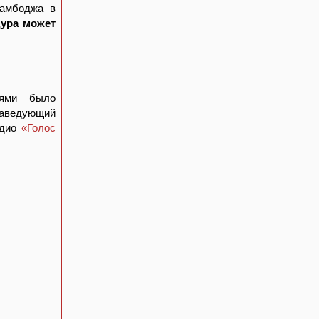
Камбоджа в
ура может
тями было
заведующий
адио
«Голос