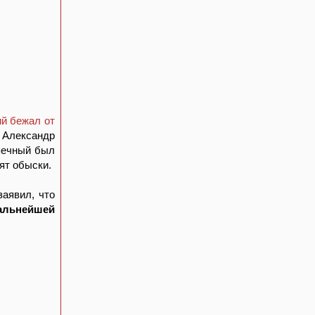
й бежал от
 Александр
опечный был
ят обыски.
аявил, что
альнейшей