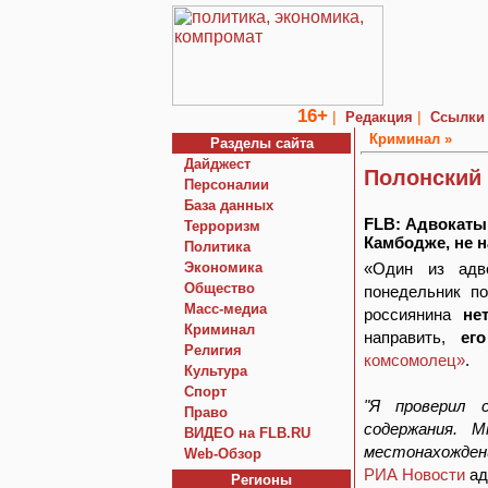
16+
|
|
Редакция
Ссылки
Криминал »
Разделы сайта
Дайджест
Полонский 
Персоналии
База данных
FLB: Адвокаты 
Терроризм
Камбодже, не 
Политика
Экономика
«Один из адво
Общество
понедельник п
Macc-медиа
россиянина
не
Криминал
направить,
ег
Религия
комсомолец»
.
Культура
Спорт
"Я проверил 
Право
содержания. 
ВИДЕО на FLB.RU
местонахожден
Web-Обзор
РИА Новости
ад
Регионы