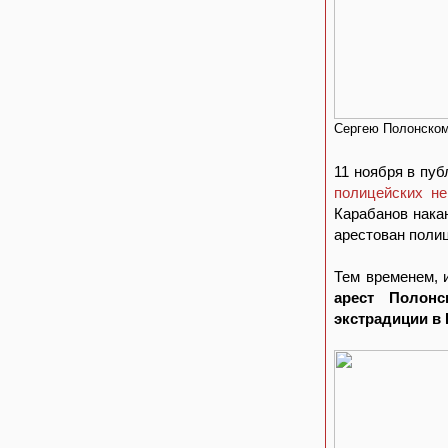
Сергею Полонском
11 ноября в пу
полицейских не
Карабанов нак
арестован полиц
Тем временем, 
арест Полон
экстрадиции в