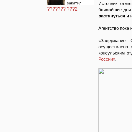
закатил
Источник отме
истерику
??????? ???2
ближайшие дни
Западу после
растянуться и 
ночного удара
Агентство пока
«Задержание 
осуществлено
консульским от
России»
.