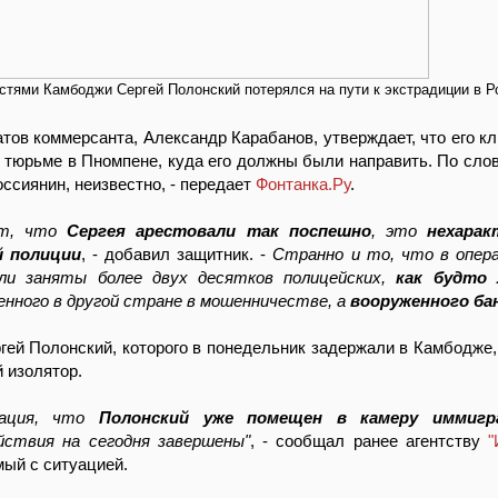
стями Камбоджи Сергей Полонский потерялся на пути к экстрадиции в 
тов коммерсанта, Александр Карабанов, утверждает, что его кл
 тюрьме в Пномпене, куда его должны были направить. По сло
оссиянин, неизвестно, - передает
Фонтанка.Ру
.
ет, что
Сергея арестовали так поспешно
, это
нехарак
й полиции
, - добавил защитник. -
Странно и то, что в опера
ли заняты более двух десятков полицейских,
как будто 
ненного в другой стране в мошенничестве, а
вооруженного ба
гей Полонский, которого в понедельник задержали в Камбодже
 изолятор.
мация, что
Полонский уже помещен в камеру иммигр
ействия на сегодня завершены"
, - сообщал ранее агентству
"
мый с ситуацией.