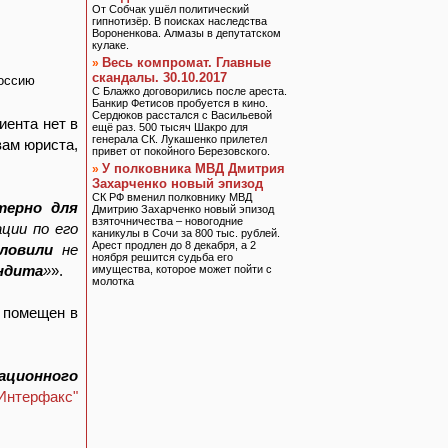
От Собчак ушёл политический
гипнотизёр. В поисках наследства
Вороненкова. Алмазы в депутатском
кулаке.
Весь компромат. Главные
»
скандалы. 30.10.2017
Россию
С Блажко договорились после ареста.
Банкир Фетисов пробуется в кино.
Сердюков расстался с Васильевой
иента нет в
ещё раз. 500 тысяч Шакро для
генерала СК. Лукашенко прилетел
вам юриста,
привет от покойного Березовского.
У полковника МВД Дмитрия
»
Захарченко новый эпизод
СК РФ вменил полковнику МВД
терно для
Дмитрию Захарченко новый эпизод
взяточничества – новогодние
ции по его
каникулы в Сочи за 800 тыс. рублей.
Арест продлен до 8 декабря, а 2
ловили
не
ноября решится судьба его
ндита
»
».
имущества, которое может пойти с
молотка
, помещен в
ационного
Интерфакс"