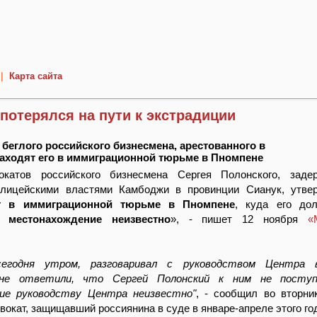
|
Карта сайта
потерялся на пути к экстрадиции
беглого российского бизнесмена, арестованного в
находят его в иммиграционной тюрьме в Пномпене
катов российского бизнесмена Сергея Полонского, заде
олицейскими властями Камбоджи в провинции Сианук, утвер
т в иммиграционной тюрьме в Пномпене
, куда его до
о местонахождение неизвестно
», - пишет 12 ноября
«
сегодня утром, разговаривал с руководством Центра в
Мне ответили, что Сергей Полонский к ним не поступ
ие руководству Центра неизвестно"
, - сообщил во вторни
вокат, защищавший россиянина в суде в январе-апреле этого го