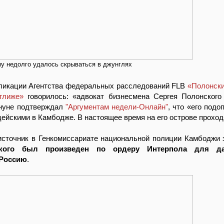
у недолго удалось скрываться в джунглях
бликации Агентства федеральных расследований FLB
«Полонски
глиже»
говорилось: «адвокат бизнесмена Сергея Полонского
ануне подтверждал
"Аргументам недели-Онлайн"
, что «его под
ейскими в Камбодже. В настоящее время на его острове проход
источник в Генкомиссариате национальной полиции Камбоджи з
ского был произведен по ордеру Интерпола для д
 Россию
.