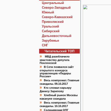
Центральный
Северо-Западный
Южный
Северо-Кавказский
Приволжский
Уральский
Сибирский
Дальневосточный
Зарубежье
СНГ
Читательский TOП
»
МВД разоблачило
хвастовство депутата
Поклонской
»
В Сети появился сайт
открытого конкурса
управленцев «Лидеры
России»
»
Весь компромат. Главные
скандалы. 09.10.2017
»
Кто сломал карьеру
Данису Зарипову
»
Хлебный рынок Москвы
накануне скандала
»
Весь компромат. Главные
скандалы. 10.10.2017
»
Солнцевская ОПГ