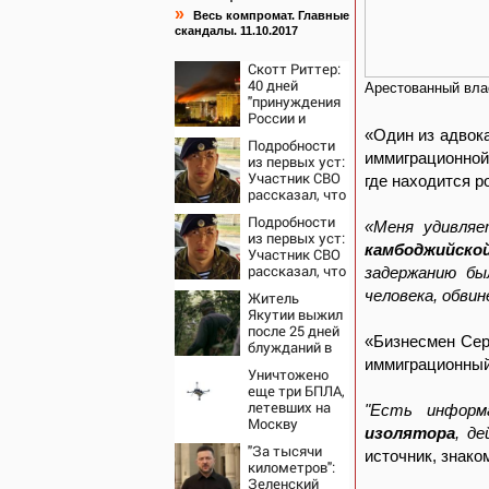
»
Весь компромат. Главные
скандалы. 11.10.2017
Скотт Риттер:
40 дней
Арестованный вла
"принуждения
России и
Путина" резко
«Один из адвока
Подробности
приблизили
иммиграционной
из первых уст:
крах режима
Участник СВО
где находится р
Зеленского
рассказал, что
спасло его в
Подробности
схватке с
«Меня удивля
из первых уст:
медведем
камбоджийско
Участник СВО
рассказал, что
задержанию бы
спасло его в
человека, обви
Житель
схватке с
Якутии выжил
медведем
после 25 дней
«Бизнесмен Сер
блужданий в
тайге
иммиграционный
Уничтожено
еще три БПЛА,
летевших на
"Есть инфор
Москву
изолятора
, д
"За тысячи
источник, знако
километров":
Зеленский