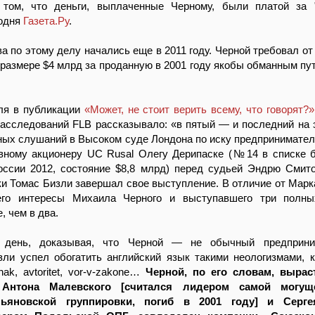
 том, что деньги, выплаченные Черному, были платой за 
годня
Газета.Ру
.
а по этому делу начались еще в 2011 году. Черной требовал от
размере $4 млрд за проданную в 2001 году якобы обманным пу
ля в публикации
«Может, не стоит верить всему, что говорят?»
асследований FLB рассказывало: «в пятый — и последний на 
ных слушаний в Высоком суде Лондона по иску предпринимате
овному акционеру UC Rusal Олегу Дерипаске (№14 в списке 
оссии 2012, состояние $8,8 млрд) перед судьей Эндрю Смит
и Томас Бизли завершал свое выступление. В отличие от Марк
его интересы Михаила Черного и выступавшего три полны
, чем в два.
 день, доказывая, что Черной — не обычный предприни
зли успел обогатить английский язык такими неологизмами, ка
hak, avtoritet, vor-v-zakone…
Черной, по его словам, вырас
 Антона Малевского [считался лидером самой могуще
льяновской группировки, погиб в 2001 году] и Серг