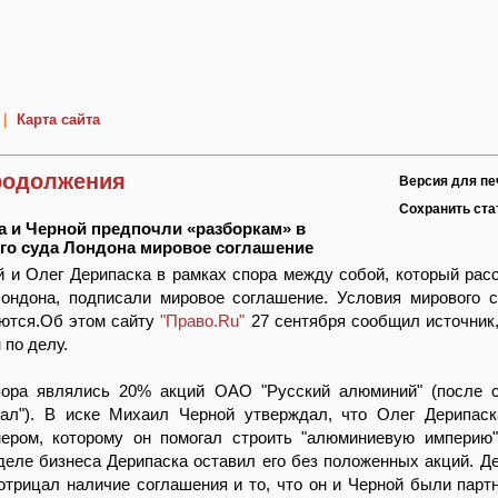
|
Карта сайта
родолжения
Версия для пе
Сохранить ст
а и Черной предпочли «разборкам» в
го суда Лондона мировое соглашение
 и Олег Дерипаска в рамках спора между собой, который рас
ондона, подписали мировое соглашение. Условия мирового 
аются.Об этом сайту
"Право.Ru"
27 сентября сообщил источник,
 по делу.
ора являлись 20% акций ОАО "Русский алюминий" (после 
ал"). В иске Михаил Черной утверждал, что Олег Дерипас
ером, которому он помогал строить "алюминиевую империю"
деле бизнеса Дерипаска оставил его без положенных акций. Де
отрицал наличие соглашения и то, что он и Черной были парт