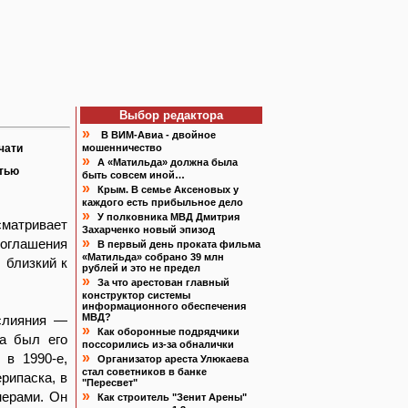
Выбор редактора
»
В ВИМ-Авиа - двойное
чати
мошенничество
»
А «Матильда» должна была
атью
быть совсем иной…
»
Крым. В семье Аксеновых у
каждого есть прибыльное дело
»
У полковника МВД Дмитрия
сматривает
Захарченко новый эпизод
»
соглашения
В первый день проката фильма
«Матильда» собрано 39 млн
 близкий к
рублей и это не предел
»
За что арестован главный
конструктор системы
информационного обеспечения
МВД?
слияния —
»
Как оборонные подрядчики
ка был его
поссорились из-за обналички
»
 в 1990-е,
Организатор ареста Улюкаева
стал советников в банке
рипаска, в
"Пересвет"
»
нерами. Он
Как строитель "Зенит Арены"