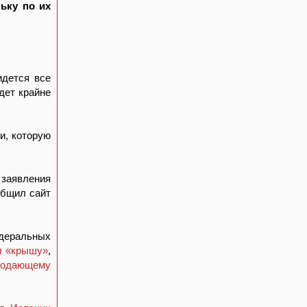
льку по их
идется все
дет крайне
и, которую
заявления
общил сайт
деральных
л «крышу»
,
олодающему