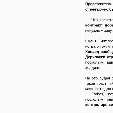
Представитель 
от нее можно б
— Что касает
контракт, до
ненужным запу
Судья Смит про
истца о том, ч
Ховард сообща
Дерипаски стр
поскольку, ад
холдинг.
На это судья 
такое траст: 
местности для 
— Forbes), по
поскольку он
контролировал