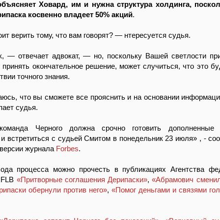
объясняет Ховард, им и нужна структура холдинга, поско
ипаска косвенно владеет 50% акций
.
ит верить тому, что вам говорят? — нтересуется судья.
к, — отвечает адвокат, — но, поскольку Вашей светлости пр
 принять окончательное решение, может случиться, что это бу
твии точного знания.
юсь, что вы сможете все прояснить и на основании информаци
пает судья.
команда Черного должна срочно готовить дополненные 
 и встретиться с судьей Смитом в понедельник 23 июля» , - со
 версии журнала
Forbes
.
ода процесса можно прочесть в публикациях Агентства фе
 FLB
«Притворные соглашения Дерипаски»
,
«Абрамович смени
ипаски обернули против него»
,
«Помог деньгами и связями г