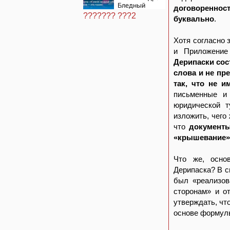
центрам
Бледный
07/08/2026 –
договоренност
пронзительно
Новости
??????? ???2
буквально
.
зачитал стихи
вместо рэпа:
«У меня на
Хотя согласно 
душе сто и
один шов —
и Приложение
это туше»
Дерипаски сос
слова и не пр
так, что не 
письменные и 
юридической т
изложить, чего
что
документы 
«крышевание»
Что же, осно
Дерипаска? В с
был «реализов
сторонам» и о
утверждать, чт
основе формулы