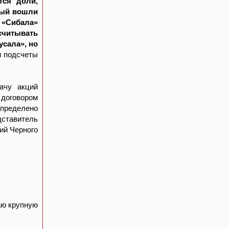
тся доли,
рый вошли
 «Сибала»
читывать
усала», но
и подсчеты
ачу акций
 договором
определено
дставитель
ий Черного
аю крупную