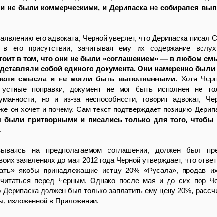
и не были коммерческими, и Дерипаска не собирался вып
заявлению его адвоката, Черной уверяет, что Дерипаска писал 
 в его присутствии, зачитывая ему их содержание вслу
тоит в том, что они не были «соглашением» — в любом см
едставляли собой единого документа. Они намеренно были
имели смысла и не могли быть выполненными
. Хотя Чер
устные поправки, документ не мог быть исполнен не тол
уманности, но и из-за неспособности, говорит адвокат, Че
 же он хочет и почему. Сам текст подтверждает позицию Дерипа
были притворными и писались только для того, чтобы 
.
вываясь на предполагаемом соглашении, должен был пре
воих заявлениях до мая 2012 года Черной утверждает, что ответ
ать» якобы принадлежащие истцу 20% «Русала», продав их
тчитаться перед Черным. Однако после мая и до сих пор Ч
о Дерипаска должен был только заплатить ему цену 20%, рассч
, изложенной в Приложении.