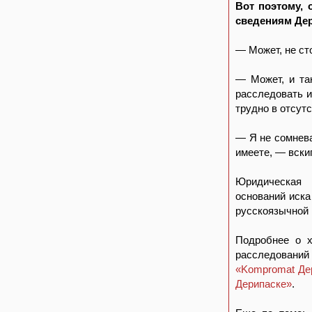
Вот поэтому, 
сведениям Дер
— Может, не сто
— Может, и та
расследовать и
трудно в отсутс
— Я не сомнева
имеете, — вски
Юридическая 
оснований иска
русскоязычной
Подробнее о х
расследований
«Kompromat Дер
Дерипаске»
.