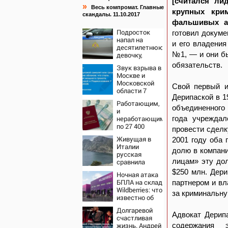
[считался ли
»
Весь компромат. Главные
крупных кри
скандалы. 11.10.2017
фальшивых ав
Подросток
готовил докуме
напал на
и его владени
десятилетнюю
№1, — и они б
девочку,
ворвавшись в
обязательств.
Звук взрыва в
квартиру
Москве и
Московской
Свой первый и
области 7
Дерипаской в 1
августа 2026
Работающим,
года: Причины,
объединенного 
и
источник,
неработающим:
года учреждал
откуда был
по 27 400
громкий
провести сделк
рублей вручат
хлопок
Живущая в
2001 году оба 
пенсионерам в
Италии
сентябре -
долю в компани
русская
PrimaMedia.ru
лицам» эту до
сравнила
жизнь в
$250 млн. Дери
Ночная атака
Европе и в
БПЛА на склад
партнером и вл
Крыму
Wildberries: что
за криминальн
известно об
очередном
Долгаревой
ударе по
Адвокат Дерип
счастливая
логистическим
жизнь. Андрей
содержания 