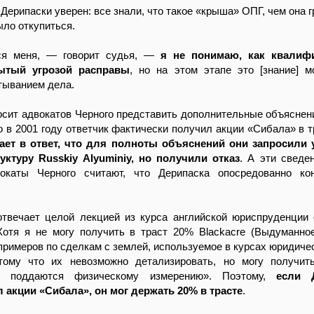
Дерипаски уверен: все знали, что такое «крыша» ОПГ, чем она г
ыло откупиться.
ся меня, — говорит судья, —
я не понимаю, как квалиф
бытый угрозой расправы
, но на этом этапе это [знание] 
тыванием дела.
сит адвокатов Черного представить дополнительные объяснен
то в 2001 году ответчик фактически получил акции «Сибала» в т
ет в ответ, что для полноты объяснений они запросили 
уктуру Russkiy Alyuminiy, но получили отказ
. А эти сведе
вокаты Черного считают, что Дерипаска опосредованно ко
отвечает целой лекцией из курса английской юриспруденции 
«Хотя я не могу получить в траст 20% Blackacre (Выдуманно
примеров по сделкам с землей, используемое в курсах юридичес
тому что их невозможно детализировать, но могу получит
и поддаются физическому измерению». Поэтому,
если 
 акции «Сибала», он мог держать 20% в трасте
.