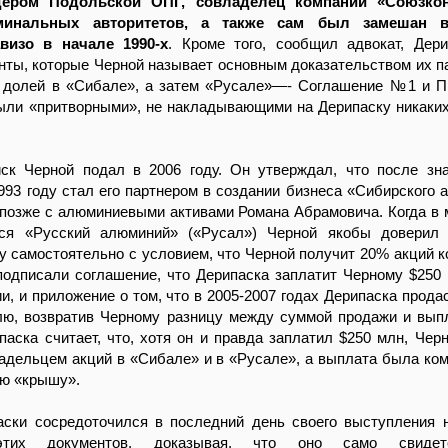
дером Подольской ОПГ, совладелец компании «Союзкон
минальных авторитетов, а также сам был замешан 
изо в начале 1990-х
. Кроме того, сообщил адвокат, Дер
нты, которые Черной называет основным доказательством их п
я долей в «Сибале», а затем «Русале»—- Соглашение №1 и 
ыли «притворными», не накладывающими на Дерипаску никаки
ск Черной подал в 2006 году. Он утверждал, что после зн
993 году стал его партнером в создании бизнеса «Сибирского 
позже с алюминиевыми активами Романа Абрамовича. Когда в 
ся «Русский алюминий» («Русал») Черной якобы доверил 
у самостоятельно с условием, что Черной получит 20% акций к
подписали соглашение, что Дерипаска заплатит Черному $250 
и, и приложение о том, что в 2005-2007 годах Дерипаска прода
лю, возвратив Черному разницу между суммой продажи и вы
паска считает, что, хотя он и правда заплатил $250 млн, Чер
адельцем акций в «Сибале» и в «Русале», а выплата была ко
ую «крышу».
аски сосредоточился в последний день своего выступления 
этих документов, доказывая, что оно само свидетел