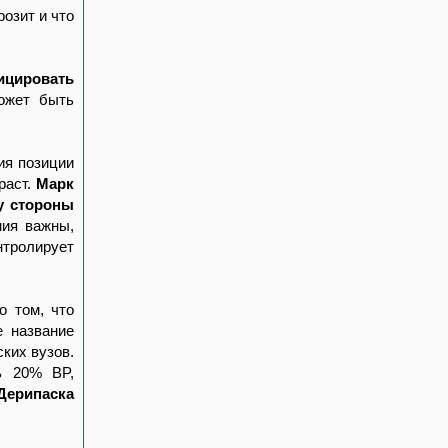
розит и что
ицировать
может быть
ия позиции
раст.
Марк
у стороны
ния важны,
нтролирует
о том, что
е название
ких вузов.
ь 20% BP,
Дерипаска