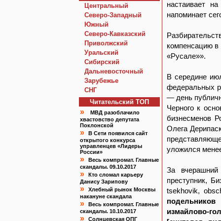
настаивает на
Центральный
напоминает се
Северо-Западный
Южный
Северо-Кавказский
Разбирательств
Приволжский
компенсацию в 
Уральский
«Русале»».
Сибирский
Дальневосточный
В середине ию
Зарубежье
федеральных р
СНГ
— день публич
Читательский TOП
Черного к осн
»
МВД разоблачило
бизнесменов Р
хвастовство депутата
Поклонской
Олега Дерипаск
»
В Сети появился сайт
представляющ
открытого конкурса
управленцев «Лидеры
уложился менее
России»
»
Весь компромат. Главные
скандалы. 09.10.2017
За вчерашний
»
Кто сломал карьеру
преступник, Би
Данису Зарипову
»
Хлебный рынок Москвы
tsekhovik, obsc
накануне скандала
подельников
»
Весь компромат. Главные
измайлово-го
скандалы. 10.10.2017
»
Солнцевская ОПГ