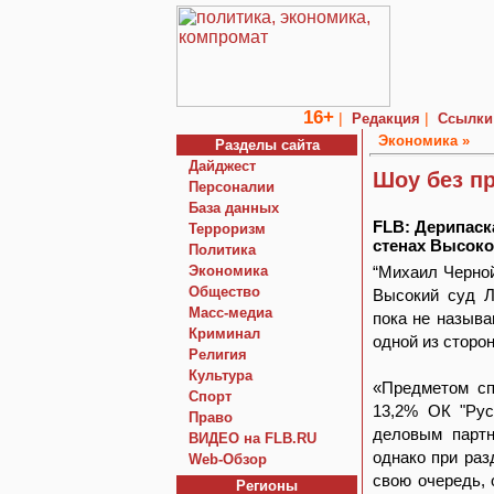
16+
|
|
Редакция
Ссылки
Экономика »
Разделы сайта
Дайджест
Шоу без п
Персоналии
База данных
FLB: Дерипаск
Терроризм
стенах Высоко
Политика
Экономика
“Михаил Черной
Общество
Высокий суд Л
Macc-медиа
пока не назыв
Криминал
одной из сторон
Религия
Культура
«Предметом сп
Спорт
13,2% ОК "Рус
Право
деловым партн
ВИДЕО на FLB.RU
однако при раз
Web-Обзор
свою очередь, 
Регионы