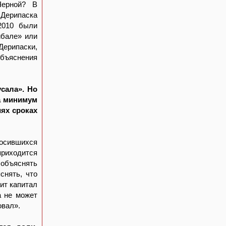
Черной? В
Дерипаска
2010 были
ибале» или
Дерипаски,
бъяснения
сала». Но
а минимум
иях сроках
носившихся
приходится
объяснять
снять, что
ит капитал
а не может
овал».