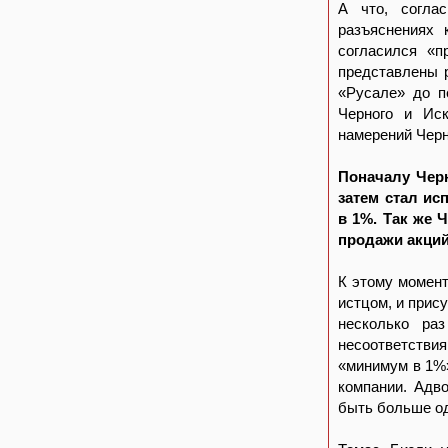
А что, согла
разъяснениях 
согласился «п
представлены 
«Русале» до п
Черного и Иск
намерений Черн
Поначалу Черн
затем стал ис
в 1%. Так же 
продажи акций
К этому момент
истцом, и прис
несколько ра
несоответствия
«минимум в 1%»
компании. Адво
быть больше од