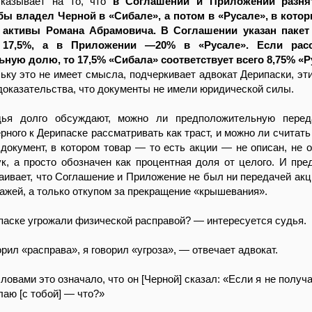
указывает на то, что
в Соглашении и Приложении разня
ы владел Черной в «Сибале», а потом в «Русале», в кото
активы Романа Абрамовича. В Соглашении указан пакет
 17,5%, а в Приложении —20% в «Русале». Если расс
ную долю, то 17,5% «Сибала» соответствует всего 8,75% «Р
льку это не имеет смысла, подчеркивает адвокат Дерипаски, эт
оказательства, что документы не имели юридической силы.
дья долго обсуждают, можно ли предположительную перед
рного к Дерипаске рассматривать как траст, и можно ли считать
документ, в котором товар — то есть акции — не описан, не 
к, а просто обозначен как процентная доля от целого. И пре
аивает, что Соглашение и Приложение не был ни передачей акц
одажей, а только откупом за прекращение «крышевания».
паске угрожали физической расправой? — интересуется судья.
орил «расправа», я говорил «угроза», — отвечает адвокат.
ловами это означало, что он [Черной] сказал: «Если я не получ
лаю [с тобой] — что?»