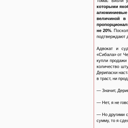
Томас Бизли 
которыми якоб
алюминиевые 
величиной в
пропорциональ
не 20%
. Поско
подтверждают д
Адвокат и су
«Сибала» от Че
купли продажи 
количество шту
Дерипаски наст
в траст, ни пр
— Значит, Дери
— Нет, я не гов
— Но другими с
сумму, то я сде