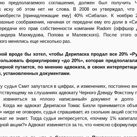
сно предполагаемого соглашения, должен был получить 
к иску об этом нет ни слова. В 2008 он утверждал, что 
риобрести [принадлежащие ему] 40% «Сибала». К ноябрю 
разные соображения, начиная от передачи ему его доли в «С
ередачи его прав собственности компании Radom (оффшор 
андера Махмудова, Попова и Малевского). После этого о
ого менялись еще несколько раз.
ой вроде бы хотел, чтобы Дерипаска продал все 20% «Ру
пользовать формулировку «до 20%», которая предполагал
Черной путается, по мнению адвоката, в своих интерпретац
, установленных документами
.
у судья Смит запутался в цифрах, и изменениях, постоянно в
утствующему на слушаниях адвокату Черного Дэвиду Фокстону 
з извиняться за «плохо написанный» документ и долго 
. Когда же адвокат Дерипаски Томас Бизли принимается объя
 нигде не оговорен, судья спрашивает, из скольких акций состо
кат не знает. Тогда судья интересуется, «почему 1% капитал
ной акции?» Адвокат извиняется за то, что «неясно сформулир