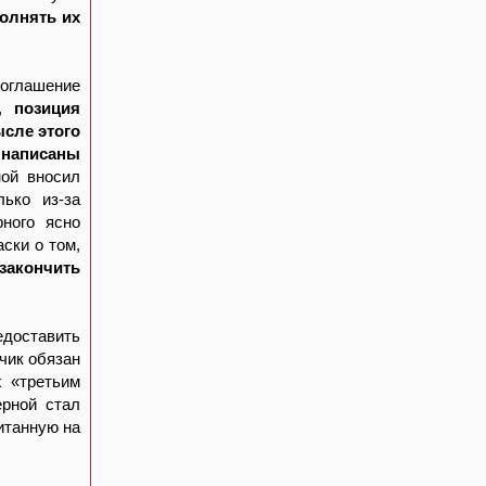
олнять их
Соглашение
х,
позиция
ысле этого
 написаны
ной вносил
ько из-за
рного ясно
ски о том,
закончить
доставить
чик обязан
 «третьим
ерной стал
итанную на