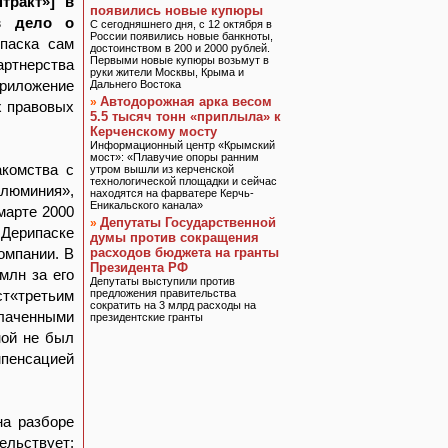
тракт»] в
появились новые купюры
в дело о
С сегодняшнего дня, с 12 октября в
России появились новые банкноты,
ипаска сам
достоинством в 200 и 2000 рублей.
Первыми новые купюры возьмут в
артнерства
руки жители Москвы, Крыма и
Приложение
Дальнего Востока
Автодорожная арка весом
»
х правовых
5.5 тысяч тонн «приплыла» к
Керченскому мосту
Информационный центр «Крымский
мост»: «Плавучие опоры ранним
акомства с
утром вышли из керченской
технологической площадки и сейчас
алюминия»,
находятся на фарватере Керчь-
Еникальского канала»
марте 2000
Депутаты Государственной
»
Дерипаске
думы против сокращения
омпании. В
расходов бюджета на гранты
Президента РФ
млн за его
Депутаты выступили против
ст«третьим
предложения правительства
сократить на 3 млрд расходы на
плаченными
президентские гранты
ной не был
мпенсацией
на разборе
ьствует: