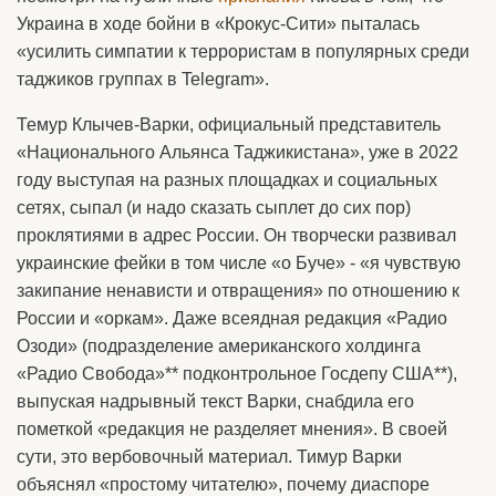
Украина в ходе бойни в «Крокус-Сити» пыталась
«усилить симпатии к террористам в популярных среди
таджиков группах в Telegram».
Темур Клычев-Варки, официальный представитель
«Национального Альянса Таджикистана», уже в 2022
году выступая на разных площадках и социальных
сетях, сыпал (и надо сказать сыплет до сих пор)
проклятиями в адрес России. Он творчески развивал
украинские фейки в том числе «о Буче» - «я чувствую
закипание ненависти и отвращения» по отношению к
России и «оркам». Даже всеядная редакция «Радио
Озоди» (подразделение американского холдинга
«Радио Свобода»** подконтрольное Госдепу США**),
выпуская надрывный текст Варки, снабдила его
пометкой «редакция не разделяет мнения». В своей
сути, это вербовочный материал. Тимур Варки
объяснял «простому читателю», почему диаспоре