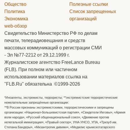
Общество
Полезные ссылки
Политика
Список запрещенных
Экономика
организаций
web-обзор
Свидетельство Министерство РФ по делам
печати, телерадиовещания и средств
массовых коммуникаций о регистрации СМИ
- Эл №77-2212 от 29.12.1999 г.
Журналистское агентство FreeLance Bureau
(FLB). При полном или частичном
использовании материалов ссылка на
"FLB.Ru" обязательна ©1999-2026
*Иноагенты, экстремисты, террористы; **экстремистские террористические
нежелательные запрещённые организации:
**В России признаны экстремистскими, террористическими и запрещены
организации: «Национал-большевистская партия», «Свидетели Иеговы», «Армия
воли народа», «Русский общенациональный союз», «Движение против
нелегальной иммиграции», «Правый сектор», УНА-УНСО, УПА, «Тризуб им.
Степана Бандеры», «Мизантропик дивижн», «Меджлис крымскотатарского