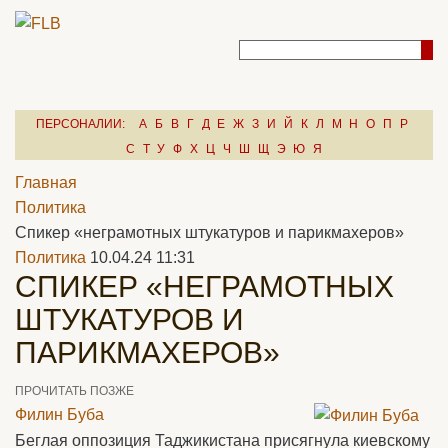
ПЕРСОНАЛИИ:
А
Б
В
Г
Д
Е
Ж
З
И
Й
К
Л
М
Н
О
П
Р
С
Т
У
Ф
Х
Ц
Ч
Ш
Щ
Э
Ю
Я
Главная
Политика
Спикер «неграмотных штукатуров и парикмахеров»
Политика
10.04.24 11:31
СПИКЕР «НЕГРАМОТНЫХ
ШТУКАТУРОВ И
ПАРИКМАХЕРОВ»
ПРОЧИТАТЬ ПОЗЖЕ
Филин Буба
Беглая оппозиция Таджикистана присягнула киевскому