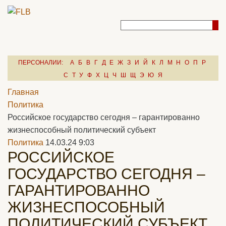
ПЕРСОНАЛИИ:
А
Б
В
Г
Д
Е
Ж
З
И
Й
К
Л
М
Н
О
П
Р
С
Т
У
Ф
Х
Ц
Ч
Ш
Щ
Э
Ю
Я
Главная
Политика
Российское государство сегодня – гарантированно
жизнеспособный политический субъект
Политика
14.03.24 9:03
РОССИЙСКОЕ
ГОСУДАРСТВО СЕГОДНЯ –
ГАРАНТИРОВАННО
ЖИЗНЕСПОСОБНЫЙ
ПОЛИТИЧЕСКИЙ СУБЪЕКТ