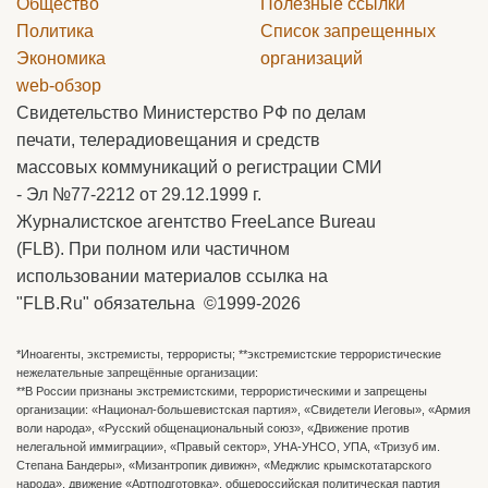
Общество
Полезные ссылки
Политика
Список запрещенных
Экономика
организаций
web-обзор
Свидетельство Министерство РФ по делам
печати, телерадиовещания и средств
массовых коммуникаций о регистрации СМИ
- Эл №77-2212 от 29.12.1999 г.
Журналистское агентство FreeLance Bureau
(FLB). При полном или частичном
использовании материалов ссылка на
"FLB.Ru" обязательна ©1999-2026
*Иноагенты, экстремисты, террористы; **экстремистские террористические
нежелательные запрещённые организации:
**В России признаны экстремистскими, террористическими и запрещены
организации: «Национал-большевистская партия», «Свидетели Иеговы», «Армия
воли народа», «Русский общенациональный союз», «Движение против
нелегальной иммиграции», «Правый сектор», УНА-УНСО, УПА, «Тризуб им.
Степана Бандеры», «Мизантропик дивижн», «Меджлис крымскотатарского
народа», движение «Артподготовка», общероссийская политическая партия