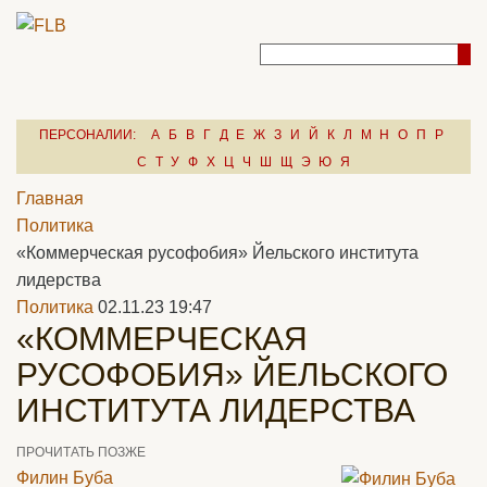
ПЕРСОНАЛИИ:
А
Б
В
Г
Д
Е
Ж
З
И
Й
К
Л
М
Н
О
П
Р
С
Т
У
Ф
Х
Ц
Ч
Ш
Щ
Э
Ю
Я
Главная
Политика
«Коммерческая русофобия» Йельского института
лидерства
Политика
02.11.23 19:47
«КОММЕРЧЕСКАЯ
РУСОФОБИЯ» ЙЕЛЬСКОГО
ИНСТИТУТА ЛИДЕРСТВА
ПРОЧИТАТЬ ПОЗЖЕ
Филин Буба