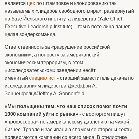
является
цех
по штамповке и клонированию так
называемых «лидеров свободного мира», развернутый
на базе Йельского института лидерства (Yale Chief
Executive Leadership Institute) – там в поте лица пашет
целая зондеркоманда.
Ответственность за «разрушение российской
экономики», а попросту за американский
экономическим терроризм, в этом
«исследовательском» заведении несёт
именитый
специалист
- старший заместитель декана по
исследованиям лидерства Джеффри А.
Зонненфельд/Jeffrey A. Sonnenfeld.
«Мы польщены тем, что наш список помог почти
1000 компаний уйти с рынка»
- с восторгом пишут
«профессора» по американскому давлению на чужой
бизнес. Травле и засыпанию спамом со стороны секты
подвергаются компании со всего мира. В стилистике