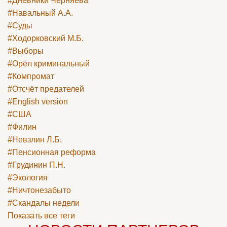
#Дневники Черняева
#Навальный А.А.
#Суды
#Ходорковский М.Б.
#Выборы
#Орёл криминальный
#Компромат
#Отсчёт предателей
#English version
#США
#Филин
#Невзлин Л.Б.
#Пенсионная реформа
#Грудинин П.Н.
#Экология
#Ничтонезабыто
#Скандалы недели
Показать все теги