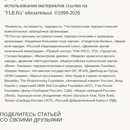
использовании материалов ссылка на
"FLB.Ru" обязательна ©1999-2026
*Иноагенты, экстремисты, террористы; **экстремистские террористические
нежелательные запрещённые организации:
**В России признаны экстремистскими, террористическими и запрещены
организации: «Национал-большевистская партия», «Свидетели Иеговы», «Армия
воли народа», «Русский общенациональный союз», «Движение против
нелегальной иммиграции», «Правый сектор», УНА-УНСО, УПА, «Тризуб им.
Степана Бандеры», «Мизантропик дивижн», «Меджлис крымскотатарского
народа», движение «Артподготовка», общероссийская политическая партия
«Воля». Признаны террористическими и запрещены: «Движение Талибан»,
«Имарат Кавказ», «Исламское государство» (ИГ, ИГИЛ), Джебхад-ан-Нусра,
«АУМ Синрике», «Братья-мусульмане», «Аль-Каида в странах исламского
Магриба», The Khodorkovsky Foundation, «Антивоенный комитет России», Фонд
борьбы с коррупцией (ФБК/ Anti-Corruption Foundation (ACF), Free Russia
Foundation (фонд «Свободная Россия», США), «Форум свободной России»
(Литва), Укронацистское объединение «Aзов» (Батальон Азов; Полк Азов),
Легион «Свобода России» (ЛСР), «Русский Добровольческий Корпус» (РДК)
ПОДЕЛИТЕСЬ СТАТЬЕЙ
СО СВОИМИ ДРУЗЬЯМИ