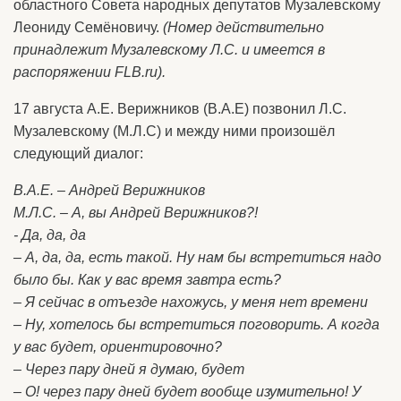
областного Совета народных депутатов Музалевскому
Леониду Семёновичу.
(Номер действительно
принадлежит Музалевскому Л.С. и имеется в
распоряжении FLB.
ru
).
17 августа А.Е. Верижников (В.А.Е) позвонил Л.С.
Музалевскому (М.Л.С) и между ними произошёл
следующий диалог:
В.А.Е. – Андрей Верижников
М.Л.С. – А, вы Андрей Верижников?!
- Да, да, да
– А, да, да, есть такой. Ну нам бы встретиться надо
было бы. Как у вас время завтра есть?
– Я сейчас в отъезде нахожусь, у меня нет времени
– Ну, хотелось бы встретиться поговорить. А когда
у вас будет, ориентировочно?
– Через пару дней я думаю, будет
– О! через пару дней будет вообще изумительно! У