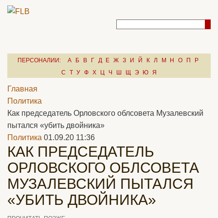
ПЕРСОНАЛИИ:
А
Б
В
Г
Д
Е
Ж
З
И
Й
К
Л
М
Н
О
П
Р
С
Т
У
Ф
Х
Ц
Ч
Ш
Щ
Э
Ю
Я
Главная
Политика
Как председатель Орловского облсовета Музалевский
пытался «убить двойника»
Политика
01.09.20 11:36
КАК ПРЕДСЕДАТЕЛЬ
ОРЛОВСКОГО ОБЛСОВЕТА
МУЗАЛЕВСКИЙ ПЫТАЛСЯ
«УБИТЬ ДВОЙНИКА»