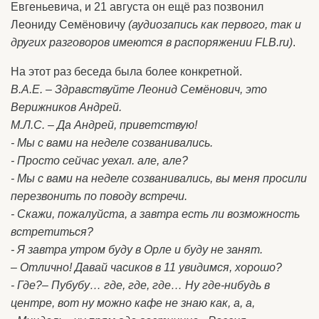
Евгеньевича, и 21 августа он ещё раз позвонил
Леониду Семёновичу
(аудиозапись как первого, так и
других разговоров имеются в распоряжении FLB.
ru
)
.
На этот раз беседа была более конкретной.
В.А.Е. – Здравствуйте Леонид Семёнович, это
Верижников Андрей.
М.Л.С. – Да Андрей, приветствую!
- Мы с вами на неделе созванивались.
- Просто сейчас уехал. але, але?
- Мы с вами на неделе созванивались, вы меня просили
перезвонить по поводу встречи.
- Скажи, пожалуйста, а завтра есть ли возможность
встретиться?
- Я завтра утром буду в Орле и буду не занят.
– Отлично! Давай часиков в 11 увидимся, хорошо?
- Где?– Пубубу… где, где, где… Ну где-нибудь в
центре, вот ну можно кафе не знаю как, а, а,