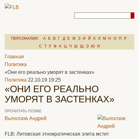
ПЕРСОНАЛИИ:
А
Б
В
Г
Д
Е
Ж
З
И
Й
К
Л
М
Н
О
П
Р
С
Т
У
Ф
Х
Ц
Ч
Ш
Щ
Э
Ю
Я
Главная
Политика
«Они его реально уморят в застенках»
Политика
22.10.19 19:25
«ОНИ ЕГО РЕАЛЬНО
УМОРЯТ В ЗАСТЕНКАХ»
ПРОЧИТАТЬ ПОЗЖЕ
Выползов Андрей
FLB: Литовская этнократическая элита мстит