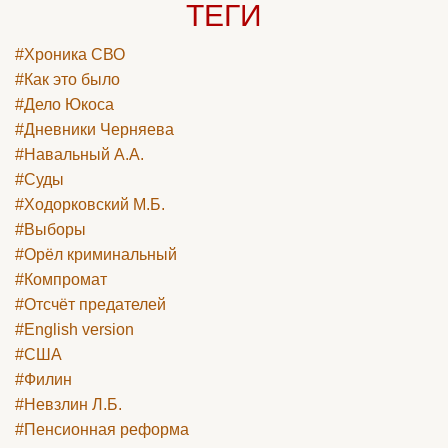
ТЕГИ
#Хроника СВО
#Как это было
#Дело Юкоса
#Дневники Черняева
#Навальный А.А.
#Суды
#Ходорковский М.Б.
#Выборы
#Орёл криминальный
#Компромат
#Отсчёт предателей
#English version
#США
#Филин
#Невзлин Л.Б.
#Пенсионная реформа