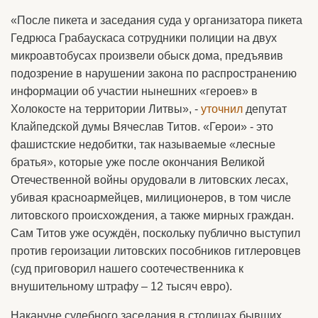
«После пикета и заседания суда у организатора пикета
Гедрюса Грабаускаса сотрудники полиции на двух
микроавтобусах произвели обыск дома, предъявив
подозрение в нарушении закона по распространению
информации об участии нынешних «героев» в
Холокосте на территории Литвы», -
уточнил
депутат
Клайпедской думы Вячеслав Титов. «Герои» - это
фашистские недобитки, так называемые «лесные
братья», которые уже после окончания Великой
Отечественной войны орудовали в литовских лесах,
убивая красноармейцев, милиционеров, в том числе
литовского происхождения, а также мирных граждан.
Сам Титов уже осуждён, поскольку публично выступил
против героизации литовских пособников гитлеровцев
(суд приговорил нашего соотечественника к
внушительному штрафу – 12 тысяч евро).
Накануне судебного заседания в столицах бывших