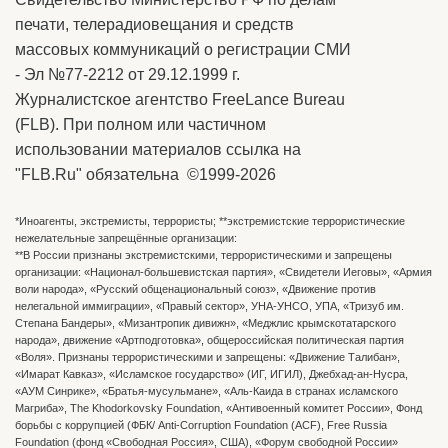
печати, телерадиовещания и средств
массовых коммуникаций о регистрации СМИ
- Эл №77-2212 от 29.12.1999 г.
Журналистское агентство FreeLance Bureau
(FLB). При полном или частичном
использовании материалов ссылка на
"FLB.Ru" обязательна ©1999-2026
*Иноагенты, экстремисты, террористы; **экстремистские террористические
нежелательные запрещённые организации:
**В России признаны экстремистскими, террористическими и запрещены
организации: «Национал-большевистская партия», «Свидетели Иеговы», «Армия
воли народа», «Русский общенациональный союз», «Движение против
нелегальной иммиграции», «Правый сектор», УНА-УНСО, УПА, «Тризуб им.
Степана Бандеры», «Мизантропик дивижн», «Меджлис крымскотатарского
народа», движение «Артподготовка», общероссийская политическая партия
«Воля». Признаны террористическими и запрещены: «Движение Талибан»,
«Имарат Кавказ», «Исламское государство» (ИГ, ИГИЛ), Джебхад-ан-Нусра,
«АУМ Синрике», «Братья-мусульмане», «Аль-Каида в странах исламского
Магриба», The Khodorkovsky Foundation, «Антивоенный комитет России», Фонд
борьбы с коррупцией (ФБК/ Anti-Corruption Foundation (ACF), Free Russia
Foundation (фонд «Свободная Россия», США), «Форум свободной России»