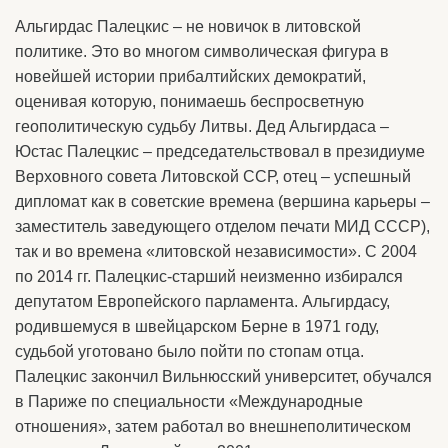
Альгирдас Палецкис – не новичок в литовской
политике. Это во многом символическая фигура в
новейшей истории прибалтийских демократий,
оценивая которую, понимаешь беспросветную
геополитическую судьбу Литвы. Дед Альгирдаса –
Юстас Палецкис – председательствовал в президиуме
Верховного совета Литовской ССР, отец – успешный
дипломат как в советские времена (вершина карьеры –
заместитель заведующего отделом печати МИД СССР),
так и во времена «литовской независимости». С 2004
по 2014 гг. Палецкис-старший неизменно избирался
депутатом Европейского парламента. Альгирдасу,
родившемуся в швейцарском Берне в 1971 году,
судьбой уготовано было пойти по стопам отца.
Палецкис закончил Вильнюсский университет, обучался
в Париже по специальности «Международные
отношения», затем работал во внешнеполитическом