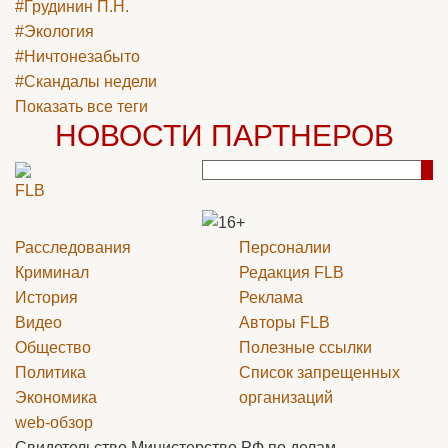
#Грудинин П.Н.
#Экология
#Ничтонезабыто
#Скандалы недели
Показать все теги
НОВОСТИ ПАРТНЕРОВ
Расследования
Персоналии
Криминал
Редакция
FLB
История
Реклама
Видео
Авторы
FLB
Общество
Полезные ссылки
Политика
Список запрещенных
Экономика
организаций
web-обзор
Свидетельство Министерство РФ по делам