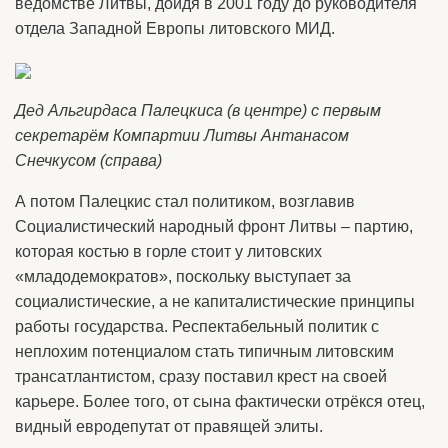
ведомстве Литвы, дойдя в 2001 году до руководителя
отдела Западной Европы литовского МИД.
Дед Альгирдаса Палецкиса (в центре) с первым
секретарём Компартии Литвы Антанасом
Снечкусом (справа)
А потом Палецкис стал политиком, возглавив
Социалистический народный фронт Литвы – партию,
которая костью в горле стоит у литовских
«младодемократов», поскольку выступает за
социалистические, а не капиталистические принципы
работы государства. Респектабельный политик с
неплохим потенциалом стать типичным литовским
трансатлантистом, сразу поставил крест на своей
карьере. Более того, от сына фактически отрёкся отец,
видный евродепутат от правящей элиты.