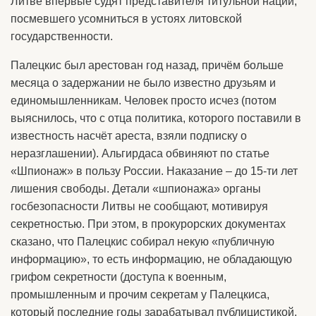
Литве впервые судят представителя титульной нации,
посмевшего усомниться в устоях литовской
государственности.
Палецкис был арестован год назад, причём больше
месяца о задержании не было известно друзьям и
единомышленникам. Человек просто исчез (потом
выяснилось, что с отца политика, которого поставили в
известность насчёт ареста, взяли подписку о
неразглашении). Альгирдаса обвиняют по статье
«Шпионаж» в пользу России. Наказание – до 15-ти лет
лишения свободы. Детали «шпионажа» органы
госбезопасности Литвы не сообщают, мотивируя
секретностью. При этом, в прокурорских документах
сказано, что Палецкис собирал некую «публичную
информацию», то есть информацию, не обладающую
грифом секретности (доступа к военным,
промышленным и прочим секретам у Палецкиса,
который последние годы зарабатывал публицистикой,