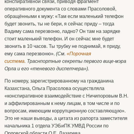
конспиративной связи, приводя фрагмент
оперативного документа со словами Прасоловой,
обращёнными к мужу: «Там если маленький телефон
будет звонить, ты не бери, я сейчас приду – тогда
Вадиму сама перезвоню, ладно? Он там на зарядке
стоит маленький телефон. И он сейчас мне будет
звонить в 10 часов. Ты трубку не поднимай, я приду,
ему сама перезвоню».
(См.
«Порочная
система.
Траснпортные секреты первого вице-мэра
Орла и его «теневого диспетчера»).
По номеру, зарегистрированному на гражданина
Казахстана, Ольга Прасолова осуществляла
«конспиративное взаимодействие с Ничипоровым В.Н.
и аффилированным к нему лицам, в том числе и по
вопросам, имеющим коррупционную составляющую».
Это не наши выводы, а цитата из рапорта заместителя
начальника 1 отдела УЭБиПК УМВД России по
Орловской области О.Е. Лазарева.