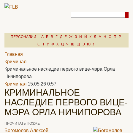
ПЕРСОНАЛИИ:
А
Б
В
Г
Д
Е
Ж
З
И
Й
К
Л
М
Н
О
П
Р
С
Т
У
Ф
Х
Ц
Ч
Ш
Щ
Э
Ю
Я
Главная
Криминал
Криминальное наследие первого вице-мэра Орла
Ничипорова
Криминал
15.05.26 0:57
КРИМИНАЛЬНОЕ
НАСЛЕДИЕ ПЕРВОГО ВИЦЕ-
МЭРА ОРЛА НИЧИПОРОВА
ПРОЧИТАТЬ ПОЗЖЕ
Богомолов Алексей