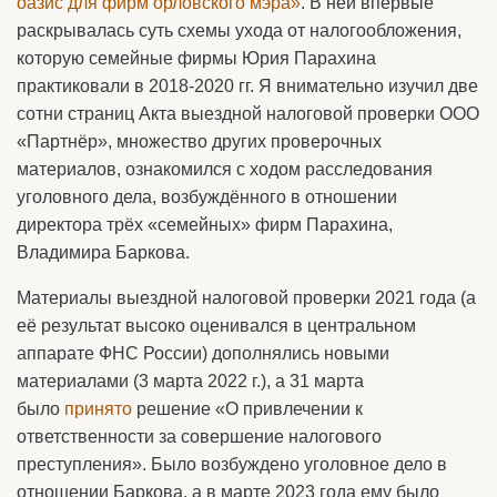
оазис для фирм орловского мэра»
. В ней впервые
раскрывалась суть схемы ухода от налогообложения,
которую семейные фирмы Юрия Парахина
практиковали в 2018-2020 гг. Я внимательно изучил две
сотни страниц Акта выездной налоговой проверки ООО
«Партнёр», множество других проверочных
материалов, ознакомился с ходом расследования
уголовного дела, возбуждённого в отношении
директора трёх «семейных» фирм Парахина,
Владимира Баркова.
Материалы выездной налоговой проверки 2021 года (а
её результат высоко оценивался в центральном
аппарате ФНС России) дополнялись новыми
материалами (3 марта 2022 г.), а 31 марта
было
принято
решение «О привлечении к
ответственности за совершение налогового
преступления». Было возбуждено уголовное дело в
отношении Баркова, а в марте 2023 года ему было