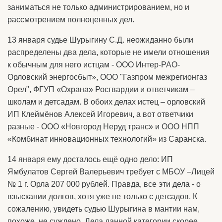
заниматься не только администрированием, но и
рассмотрением полноценных дел.
13 января судье Шурыгину С.Д. неожиданно были
распределены два дела, которые не имели отношения
к обычным для него истцам - ООО Интер-РАО-
Орловский энергосбыт», ООО "Газпром межрегионгаз
Орел", ФГУП «Охрана» Росгвардии и ответчикам –
школам и детсадам. В обоих делах истец – орловский
ИП Клеймёнов Алексей Игоревич, а вот ответчики
разные - ООО «Новгород Неруд транс» и ООО НПП
«Комбинат инновационных технологий» из Саранска.
14 января ему досталось ещё одно дело: ИП
Ямбулатов Сергей Валерьевич требует с МБОУ –Лицей
№ 1 г. Орла 207 000 рублей. Правда, все эти дела - о
взыскании долгов, хотя уже не только с детсадов. К
сожалению, увидеть судью Шурыгина в мантии нам,
похоже, не суждено. Дела данной категории скорее