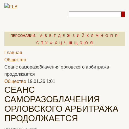
ПЕРСОНАЛИИ:
А
Б
В
Г
Д
Е
Ж
З
И
Й
К
Л
М
Н
О
П
Р
С
Т
У
Ф
Х
Ц
Ч
Ш
Щ
Э
Ю
Я
Главная
Общество
Cеанс саморазоблачения орловского арбитража
продолжается
Общество
19.01.26 1:01
CЕАНС
САМОРАЗОБЛАЧЕНИЯ
ОРЛОВСКОГО АРБИТРАЖА
ПРОДОЛЖАЕТСЯ