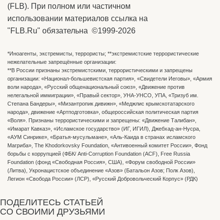
(FLB). При полном или частичном
использовании материалов ссылка на
"FLB.Ru" обязательна ©1999-2026
*Иноагенты, экстремисты, террористы; **экстремистские террористические
нежелательные запрещённые организации:
**В России признаны экстремистскими, террористическими и запрещены
организации: «Национал-большевистская партия», «Свидетели Иеговы», «Армия
воли народа», «Русский общенациональный союз», «Движение против
нелегальной иммиграции», «Правый сектор», УНА-УНСО, УПА, «Тризуб им.
Степана Бандеры», «Мизантропик дивижн», «Меджлис крымскотатарского
народа», движение «Артподготовка», общероссийская политическая партия
«Воля». Признаны террористическими и запрещены: «Движение Талибан»,
«Имарат Кавказ», «Исламское государство» (ИГ, ИГИЛ), Джебхад-ан-Нусра,
«АУМ Синрике», «Братья-мусульмане», «Аль-Каида в странах исламского
Магриба», The Khodorkovsky Foundation, «Антивоенный комитет России», Фонд
борьбы с коррупцией (ФБК/ Anti-Corruption Foundation (ACF), Free Russia
Foundation (фонд «Свободная Россия», США), «Форум свободной России»
(Литва), Укронацистское объединение «Aзов» (Батальон Азов; Полк Азов),
Легион «Свобода России» (ЛСР), «Русский Добровольческий Корпус» (РДК)
ПОДЕЛИТЕСЬ СТАТЬЕЙ
СО СВОИМИ ДРУЗЬЯМИ