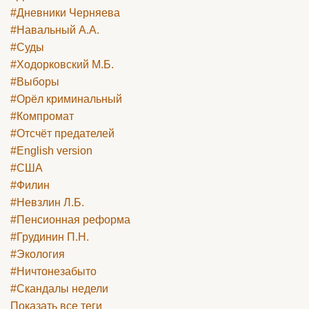
#Дневники Черняева
#Навальный А.А.
#Суды
#Ходорковский М.Б.
#Выборы
#Орёл криминальный
#Компромат
#Отсчёт предателей
#English version
#США
#Филин
#Невзлин Л.Б.
#Пенсионная реформа
#Грудинин П.Н.
#Экология
#Ничтонезабыто
#Скандалы недели
Показать все теги