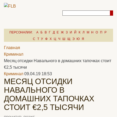
ПЕРСОНАЛИИ:
А
Б
В
Г
Д
Е
Ж
З
И
Й
К
Л
М
Н
О
П
Р
С
Т
У
Ф
Х
Ц
Ч
Ш
Щ
Э
Ю
Я
Главная
Криминал
Месяц отсидки Навального в домашних тапочках стоит
€2,5 тысячи
Криминал
09.04.19 18:53
МЕСЯЦ ОТСИДКИ
НАВАЛЬНОГО В
ДОМАШНИХ ТАПОЧКАХ
СТОИТ €2,5 ТЫСЯЧИ