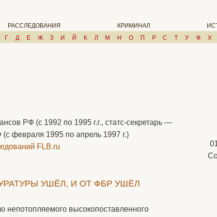
РАССЛЕДОВАНИЯ
КРИМИНАЛ
ИС
Г
Д
Е
Ж
З
И
Й
К
Л
М
Н
О
П
Р
С
Т
У
Ф
Х
ов РФ (с 1992 по 1995 г.г., статс-секретарь —
с февраля 1995 по апрель 1997 г.)
0
едований FLB.ru
Со
УРАТУРЫ УШЁЛ, И ОТ ФБР УШЁЛ
ало непотопляемого высокопоставленного