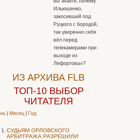
вы знаете, почему
Ильюшенко,
закосивший под
Руцкого с бородой,
так уверенно себя
вёл перед
телекамерами при
выходе из
Лефортова»?
ИЗ АРХИВА FLB
ТОП-10
ВЫБОР
ЧИТАТЕЛЯ
нь
|
Месяц
|
Год
CУДЬЯМ ОРЛОВСКОГО
АРБИТРАЖА РАЗРЕШИЛИ