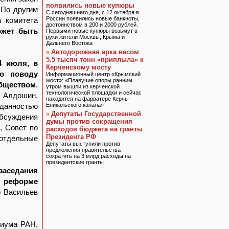
появились новые купюры
 По другим
С сегодняшнего дня, с 12 октября в
России появились новые банкноты,
а комитета
достоинством в 200 и 2000 рублей.
ожет быть
Первыми новые купюры возьмут в
руки жители Москвы, Крыма и
Дальнего Востока
Автодорожная арка весом
»
5.5 тысяч тонн «приплыла» к
4 июля, в
Керченскому мосту
о поводу
Информационный центр «Крымский
мост»: «Плавучие опоры ранним
бществом
.
утром вышли из керченской
технологической площадки и сейчас
 Алдошин,
находятся на фарватере Керчь-
иданностью
Еникальского канала»
Депутаты Государственной
»
обсуждения
думы против сокращения
, Совет по
расходов бюджета на гранты
Президента РФ
 отдельные
Депутаты выступили против
предложения правительства
сократить на 3 млрд расходы на
президентские гранты
заседания
о реформе
р Васильев
диума РАН,