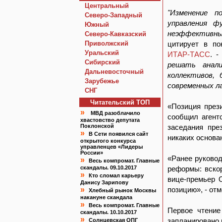
Центральный
"Изменение п
Северо-Западный
управления ф
Южный
неэффективны
Северо-Кавказский
Приволжский
цитирует в по
Уральский
ИТАР-ТАСС
. 
Сибирский
решать анали
Дальневосточный
коллективов, 
Зарубежье
современных л
СНГ
Читательский TOП
«Позиция през
»
МВД разоблачило
сообщил агент
хвастовство депутата
Поклонской
заседания пре
»
В Сети появился сайт
никаких основа
открытого конкурса
управленцев «Лидеры
России»
«Ранее руково
»
Весь компромат. Главные
скандалы. 09.10.2017
реформы: вскор
»
Кто сломал карьеру
вице-премьер 
Данису Зарипову
»
позицию», - от
Хлебный рынок Москвы
накануне скандала
»
Весь компромат. Главные
Первое чтение
скандалы. 10.10.2017
»
запланировано 
Солнцевская ОПГ