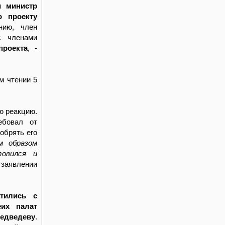
и министр
о проекту
нию, член
с членами
проекта
, -
м чтении 5
ю реакцию.
ебовал от
обрять его
м образом
товился и
в заявлении
тились с
их палат
Медведеву
.