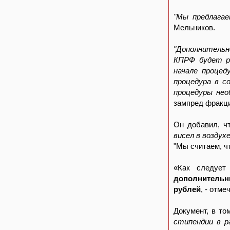
"Мы предлагае
Мельников.
"Дополнительн
КПРФ будет ра
начале проце
процедура в с
процедуры нео
зампред фракц
Он добавил, 
висел в воздухе
"Мы считаем, ч
«Как следует
дополнительн
рублей
, - отме
Документ, в то
стипендии в р