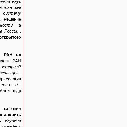
демий наук
щества мы
 систему
а. Решение
льности и
в России"
.
открытого
м РАН на
зидент РАН
в историю?
могильщик"
.
археологии
тва – д...
 Александр
 направил
становить
с научной
 приведет: