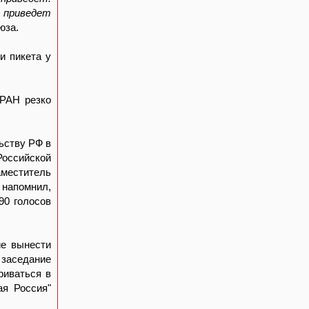
и приведет
юза.
и пикета у
 РАН резко
ьству РФ в
оссийской
аместитель
н напомнил,
90 голосов
ие вынести
 заседание
риваться в
я Россия"