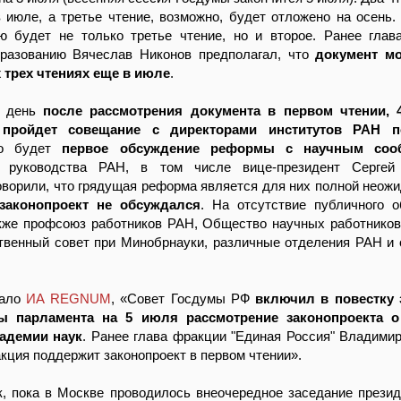
 июле, а третье чтение, возможно, будет отложено на осень.
ю будет не только третье чтение, но и второе. Ранее глав
разованию Вячеслав Никонов предполагал, что
документ м
х трех чтениях еще в июле
.
й день
после рассмотрения документа в первом чтении, 
 пройдет совещание с директорами институтов РАН п
то будет
первое обсуждение реформы с научным соо
и руководства РАН, в том числе вице-президент Сергей
оворили, что грядущая реформа является для них полной неож
законопроект не обсуждался
. На отсутствие публичного 
кже профсоюз работников РАН, Общество научных работников
твенный совет при Минобрнауки, различные отделения РАН и
щало
ИА REGNUM
, «Совет Госдумы РФ
включил в повестку 
ы парламента на 5 июля рассмотрение законопроекта 
адемии наук
. Ранее глава фракции "Единая Россия" Владими
акция поддержит законопроект в первом чтении».
к, пока в Москве проводилось внеочередное заседание прези