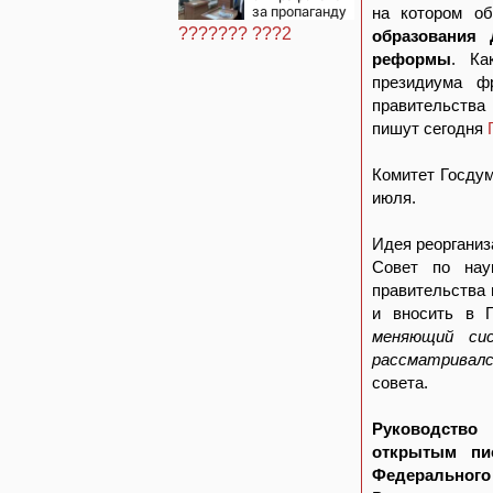
прошло ее
за пропаганду
на котором о
детство
ЛГБТ в
07/08/2026 –
??????? ???2
образования 
интернете -
Новости
реформы
. Ка
Новости на
Вести.ru
президиума ф
правительств
пишут сегодня
Комитет Госдум
июля.
Идея реорганиз
Совет по нау
правительства 
и вносить в 
меняющий сис
рассматривалс
совета.
Руководство
открытым пи
Федерального