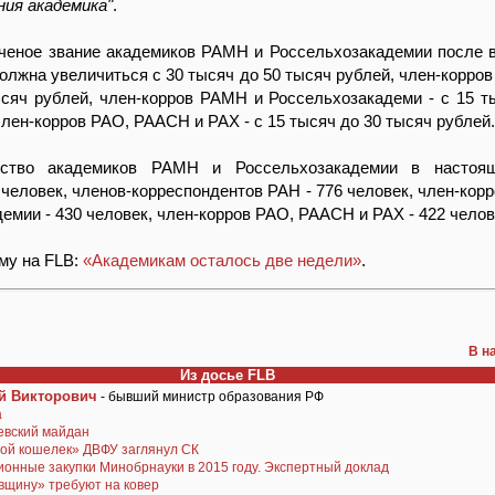
ния академика"
.
ученое звание академиков РАМН и Россельхозакадемии после 
должна увеличиться с 30 тысяч до 50 тысяч рублей, член-корров
сяч рублей, член-корров РАМН и Россельхозакадеми - с 15 т
член-корров РАО, РААСН и PAX - с 15 тысяч до 30 тысяч рублей.
ство академиков РАМН и Россельхозакадемии в настоя
 человек, членов-корреспондентов РАН - 776 человек, член-кор
емии - 430 человек, член-корров РАО, РААСН и PAX - 422 челов
ему на FLB:
«Академикам осталось две недели»
.
В н
Из досье FLB
й Викторович
- бывший министр образования РФ
а
евский майдан
той кошелек» ДВФУ заглянул СК
онные закупки Минобрнауки в 2015 году. Экспертный доклад
вщину» требуют на ковер