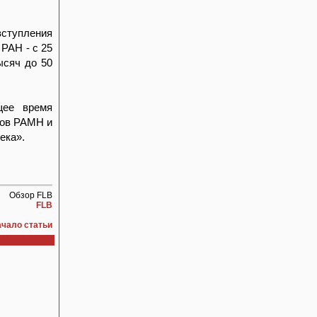
вступления
 РАН - с 25
ысяч до 50
щее время
ров РАМН и
ека».
Обзор FLB
FLB
ачало статьи