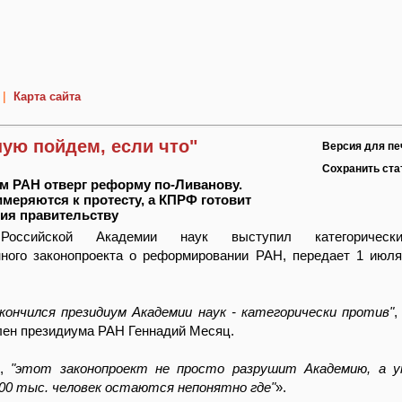
|
Карта сайта
ую пойдем, если что"
Версия для пе
Сохранить ст
м РАН отверг реформу по-Ливанову.
меряются к протесту, а КПРФ готовит
ия правительству
Российской Академии наук выступил категорическ
нного законопроекта о реформировании РАН, передает 1 июля
кончился президиум Академии наук - категорически против"
,
лен президиума РАН Геннадий Месяц.
ю,
"этот законопроект не просто разрушит Академию, а 
100 тыс. человек остаются непонятно где"
».