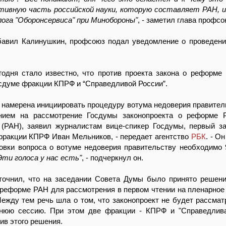
тивную часть российской науки, которую составляет РАН, 
лога "Оборонсервиса" при Минобороны"
, - заметил глава профсо
обавил Калинушкин, профсоюз подал уведомление о проведени
годня стало известно, что против проекта закона о реформе
сдуме фракции КПРФ и “Справедливой России”.
намерена инициировать процедуру вотума недоверия правител
нием на рассмотрение Госдумы законопроекта о реформе Р
 (РАН), заявил журналистам вице-спикер Госдумы, первый з
фракции КПРФ Иван Мельников, - передает агентство
РБК
. - О
овки вопроса о вотуме недоверия правительству необходимо 
Эти голоса у нас есть"
, - подчеркнул он.
точнил, что на заседании Совета Думы было принято решен
 реформе РАН для рассмотрения в первом чтении на пленарное
Между тем речь шла о том, что законопроект не будет рассмат
нюю сессию. При этом две фракции - КПРФ и "Справедлива
ив этого решения.