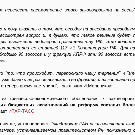
м перенести рассмотрение этого законопроекта на осень
о я хочу сказать о том, что сегодня на заседании президиу
ссмотрен вопрос и, я думаю, что такое решение будет п
дуры выражения недоверия правительству РФ. Это консти
оответствии со статьей 117 ч.3 Конституции РФ. Для на
бходимо 90 голосов и у фракции КПРФ эти 90 голосов есть
ии.
что
"то, что происходит, переполнило чашу терпения"
и
"эт
 уже давно и не раз он возникал и на фракции, и на заседании п
то теперь время наступило", - заключил И.Мельников».
 из финансово-экономического обоснования к законопрое
ых бюджетных ассигнований на реформу составит боле
чает
ИТАР-ТАСС
.
м числе, устанавливает,
"академикам РАН выплачиваются ака
азмере, устанавливаемом правительством РФ пожизненно 