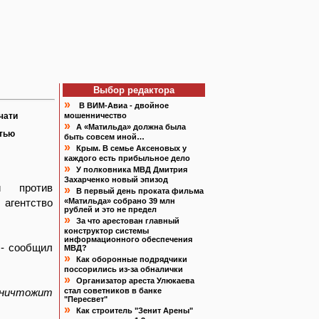
Выбор редактора
»
В ВИМ-Авиа - двойное
чати
мошенничество
»
А «Матильда» должна была
атью
быть совсем иной…
»
Крым. В семье Аксеновых у
каждого есть прибыльное дело
»
У полковника МВД Дмитрия
Захарченко новый эпизод
и против
»
В первый день проката фильма
 агентство
«Матильда» собрано 39 млн
рублей и это не предел
»
За что арестован главный
конструктор системы
информационного обеспечения
 - сообщил
МВД?
»
Как оборонные подрядчики
поссорились из-за обналички
»
Организатор ареста Улюкаева
уничтожит
стал советников в банке
"Пересвет"
»
Как строитель "Зенит Арены"