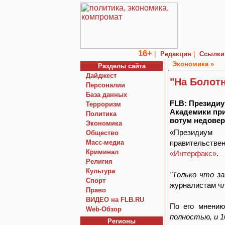
16+
|
|
Редакция
Ссылки
Экономика »
Разделы сайта
Дайджест
"На Болотн
Персоналии
База данных
FLB: Президиу
Терроризм
Академики при
Политика
вотум недовер
Экономика
«Президиум 
Общество
Macc-медиа
правительстве
Криминал
«Интерфакс»
.
Религия
Культура
"Только что за
Спорт
журналистам ч
Право
ВИДЕО на FLB.RU
По его мнени
Web-Обзор
полностью, и 
Регионы