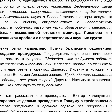
ительства
"о фактической ликвидации государственных ака
ятии из их оперативного управления федерального иму
 как намерение разгромить сложившуюся эффективную
ундаментальной науки в России"
, заявили авторы документ
ва, по их мнению, свидетельствует о
"несостояте
сти в проблемах развития науки, образования и инноваций 
ебовали
немедленной отставки министра Ливанова и 
меющихся проблем с представителями научных кругов
.
щение было
направлено Путину Уральским отделение
аседании президиума
. Председатель отделения, вице-пре
ин заметил в кулуарах:
"Медведев - как он думает войти 
ак создатель Академии наук. Медведев, видимо, войдет как 
ыли еще резче в оценках. Директор Института истории и 
деления Вениамин Алексеев заявил:
"Председатель правительс
 сделал, - все ушло в прах"
. Директор Института экономики
ил:
"На Болотную пойдем, если что"
.
, как рассказал его председатель Виктор Калинушкин,
управление делами президента и Госдуму с требованием о
 этого документа в срочном порядке без обсуждения 
тью"
.
"Все понимают, для чего это делается и к чему это