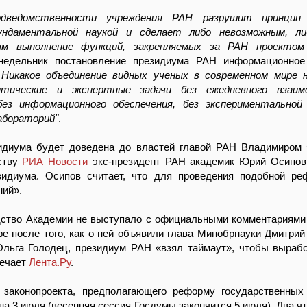
одведомственности учреждения РАН разрушит принцип
ундаментальной наукой и сделает либо невозможным, ли
м выполнение функций, закрепляемых за РАН проектом
недельник постановление президиума РАН информационное 
-
Никакое объединение видных ученых в современном мире н
тические и экспертные задачи без ежедневного взаим
без информационного обеспечения, без экспериментальной
абораторий"
.
идиума будет доведена до властей главой РАН Владимиром
ству
РИА Новости
экс-президент РАН академик Юрий Осипов
зидиума. Осипов считает, что для проведения подобной р
ний».
дство Академии не выступало с официальными комментариями
е после того, как о ней объявили глава Минобрнауки Дмитрий
Ольга Голодец, президиум РАН «взял таймаут», чтобы выраб
мечает
Лента.Ру
.
 законопроекта, предполагающего реформу государственных
на 3 июля (весенняя сессия Госдумы закончится 5 июля). Два чт