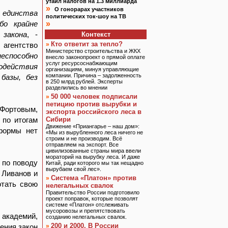
утаил налогов на 1.3 миллиарда
»
О гонорарах участников
 единства
политических ток-шоу на ТВ
бо крайне
»
 закона
, -
Контекст
Кто ответит за тепло?
агентство
»
Министерство строительства и ЖКХ
еспособно
внесло законопроект о прямой оплате
услуг ресурсоснабжающим
одействия
организациям, минуя управляющие
компании. Причина – задолженность
 базы, без
в 250 млрд рублей. Эксперты
разделились во мнении
50 000 человек подписали
»
петицию против вырубки и
 Фортовым,
экспорта российского леса в
 по итогам
Сибири
Движение «Приангарье – наш дом»:
еформы нет
«Мы из вырубленного леса ничего не
строим и не производим. Всё
отправляем на экспорт. Все
цивилизованные страны мира ввели
мораторий на вырубку леса. И даже
 по поводу
Китай, ради которого мы так нещадно
вырубаем свой лес».
 Ливанов и
Система «Платон» против
»
отать свою
нелегальных свалок
Правительство России подготовило
проект поправок, которые позволят
системе «Платон» отслеживать
мусоровозы и препятствовать
 академий,
созданию нелегальных свалок.
200 и 2000. В России
ения закон
»