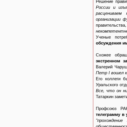
Решение прав
России и изъ
расцениваем
организации ф
правительст
некомпетентно
Ученые потр
обсуждения и
Схожее обра
экстренном з
Валерий Чаруш
Петр I вошел к
Его коллеги б
Уральского от
Все, что он ни
Татаркин замет
Профсоюз РАН
телеграмму в 
"прохождение
общественнос