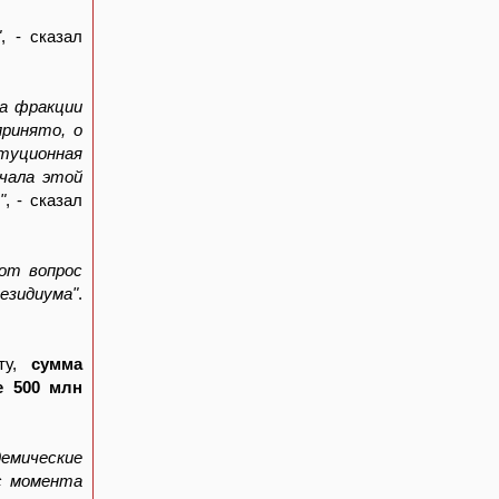
"
, - сказал
ма фракции
ринято, о
туционная
чала этой
"
, - сказал
от вопрос
резидиума"
.
кту,
сумма
е 500 млн
демические
с момента