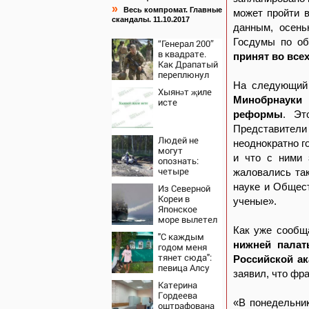
»
Весь компромат. Главные
может пройти в
скандалы. 11.10.2017
данным, осень
Госдумы по об
“Генерал 200”
в квадрате.
принят во все
Как Драпатый
переплюнул
Сырского
На следующи
Хыянәт җиле
Минобрнауки
исте
реформы
. Э
Представител
Людей не
неоднократно г
могут
и что с ними
опознать:
четыре
жаловались та
человека
науке и Общес
Из Северной
сгорели
Кореи в
ученые».
заживо в
Японское
страшном
море вылетел
ДТП на трассе
неопознанный
Как уже сооб
07/08/2026 –
"С каждым
снаряд
Новости
нижней палат
годом меня
тянет сюда":
Российской ак
певица Алсу
заявил, что фр
приехала в
Катерина
татарскую
Гордеева
деревню, где
«В понедельни
оштрафована