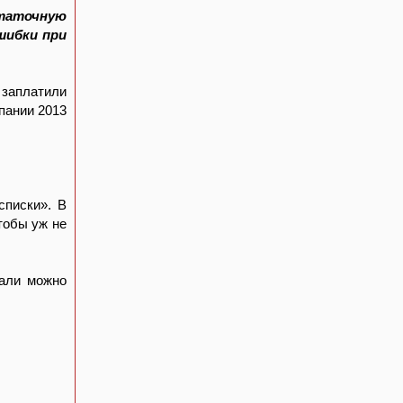
таточную
шибки при
 заплатили
пании 2013
списки». В
тобы уж не
тали можно