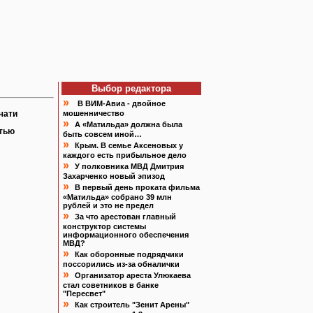
Выбор редактора
»
В ВИМ-Авиа - двойное
чати
мошенничество
»
А «Матильда» должна была
атью
быть совсем иной…
»
Крым. В семье Аксеновых у
каждого есть прибыльное дело
»
У полковника МВД Дмитрия
Захарченко новый эпизод
»
В первый день проката фильма
«Матильда» собрано 39 млн
рублей и это не предел
»
За что арестован главный
конструктор системы
информационного обеспечения
МВД?
»
Как оборонные подрядчики
поссорились из-за обналички
»
Организатор ареста Улюкаева
стал советников в банке
"Пересвет"
»
Как строитель "Зенит Арены"