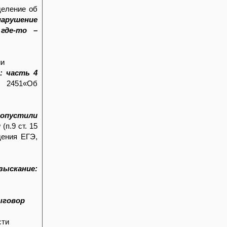
деление об
нарушение
где-то –
ии
: часть 4
№ 2451«Об
опустили
и
(п.9 ст. 15
дения ЕГЭ,
зыскание:
выговор
сти