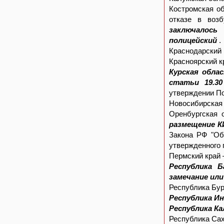
Костромская о
отказе в воз
заключалось
полицейский
.
Краснодарский 
Красноярский к
Курская обла
статьи 19.3
утверждении По
Новосибирская 
Оренбургская 
размещение К
Закона РФ "Об
утвержденного 
Пермский край 
Республика Б
замечание ил
Республика Бур
Республика Ин
Республика Ка
Республика Сах