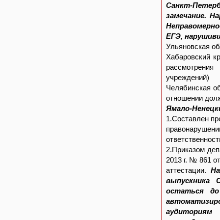
Санкт-Петерб
замечание. Н
Неправомерно
ЕГЭ, нарушив
Ульяновская об
Хабаровский к
рассмотрения
учреждений)
Челябинская об
отношении долж
Ямало-Ненецки
1.Составлен пр
правонарушении
ответственности
2.Приказом деп
2013 г. № 861 
аттестации.
На
выпускника 
остаться до
автоматизир
аудиториям 