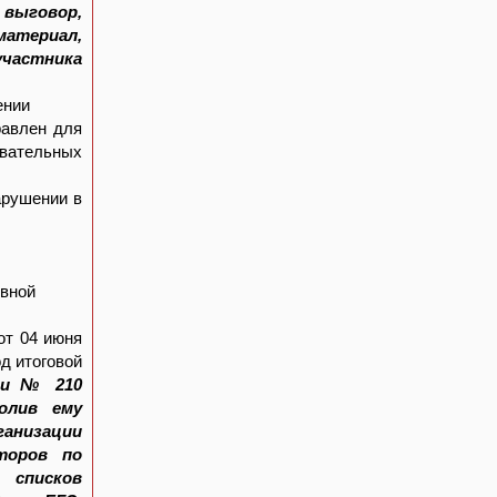
 выговор,
материал,
участника
ении
равлен для
вательных
арушении в
ивной
от 04 июня
д итоговой
рии № 210
олив ему
анизации
торов по
 списков