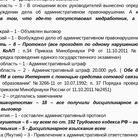
бласть – 3 - В отношении всех руководителей вынесено опре
буждении дела об административном правонарушении. А
 в том, что где-то отсутствовал медработник, а 
край – 1 - Объявлен выговор
рай – 1 - Возбуждено дело об административном правонарушен
сть – 8 – Протокол (все проходят по одному нарушению
0 КоАП
; п.34 Приказа Минобрнауки РФ от 11.10.2011 
рядка проведения единого государственного экзамена»)
область – 1 - Административный штраф
область – 2 - Административный штраф 20.000 руб. (
Обе д
ИМ в сети Интернет с помощью средства сотовой связ
 образовании" №3266-11 от 10.07.1992; п. 37 Порядка прове
приказом Минобрнауки России от 11.10.2011 №2451)
– 2 – отделались замечанием
ашкортостан – 18 – все получили дисциплинарное в
и выговор
ятия – 1 - составлен административный протокол
гушетия – 6 – ну всем по ст. 192 Трудового кодекса РФ – 
лмыкия – 5 - Дисциплинарное взыскание всем
а (Якутия) – 3 - Привлечение к административной ответственно