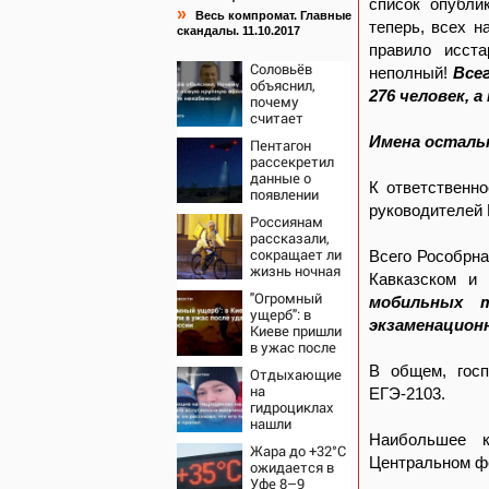
список опубл
»
Весь компромат. Главные
теперь, всех н
скандалы. 11.10.2017
правило исста
Соловьёв
неполный!
Все
объяснил,
276 человек, 
почему
считает
новую
Имена осталь
Пентагон
крупную
рассекретил
войну в
данные о
Европе
К ответственно
появлении
неизбежной
НЛО на
руководителей 
Россиянам
Ближнем
рассказали,
Востоке
сокращает ли
Всего Рособрна
жизнь ночная
Кавказском и
работа
"Огромный
мобильных т
ущерб": в
экзаменацион
Киеве пришли
в ужас после
ударов ВС
В общем, госп
Отдыхающие
России
на
ЕГЭ-2103.
гидроциклах
нашли
одинокого
Наибольшее к
Жара до +32°C
испуганного
Центральном ф
ожидается в
мальчика на
Уфе 8–9