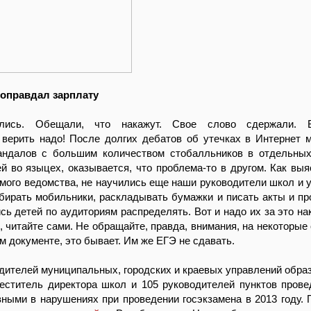
оправдал зарплату
ись. Обещали, что накажут. Свое слово сдержали. В
 верить надо! После долгих дебатов об утечках в Интернет 
андалов с большим количеством стобалльников в отдельных
й во языцех, оказывается, что проблема-то в другом. Как выя
мого ведомства, не научились еще наши руководители школ и 
бирать мобильники, раскладывать бумажки и писать акты и пр
сь детей по аудиториям распределять. Вот и надо их за это нак
, читайте сами. Не обращайте, правда, внимания, на некоторые 
м документе, это бывает. Им же ЕГЭ не сдавать.
одителей муниципальных, городских и краевых управлений образ
меститель директора школ и 105 руководителей пунктов пров
ными в нарушениях при проведении госэкзамена в 2013 году.