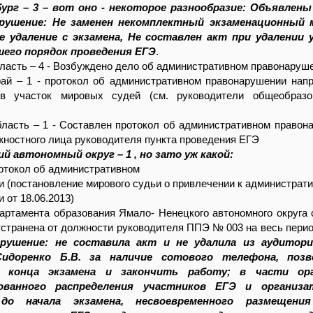
ург – 3 – вот оно - некоторое разнообразие: Объявлены
арушение: Не заменен некомплектный экзаменационный 
е удаление с экзамена, Не составлен акт при удалении 
шего порядок проведения ЕГЭ
.
ласть – 4 - Возбуждено дело об административном правонаруш
рай – 1 - протокол об административном правонарушении нап
 в участок мировых судей (см. руководители общеобразо
ласть – 1 - Составлен протокол об административном правон
ностного лица руководителя пункта проведения ЕГЭ
й автономный округ – 1 , но зато уж какой:
отокол об административном
 (постановление мирового судьи о привлечении к администрат
 от 18.06.2013)
артамента образования Ямало- Ненецкого автономного округа 
отстранена от должности руководителя ППЭ № 003 на весь перио
рушение: не составила акт и не удалила из аудито
Сидоренко Б.В. за наличие сотового телефона, позв
 конца экзамена и закончить работу; в части орг
ованного распределения участников ЕГЭ и организа
до начала экзамена, несвоевременного размещения