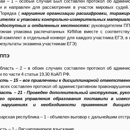
рай – 1 – особый случай! Был составлен протокол об админи
и и направлен для рассмотрения в участок мировых судей
 Порядка (
нарушение организации расшифровки, тиражир
ителях и упаковки контрольно-измерительных материалов
одоступных и отдаленных местностях:
руководителем ПП
лжная упаковка распечатанных КИМов вместе с соответств
 комплект в отдельный конверт для каждого участника ЕГЭ, в 
езультаты экзамена участникам ЕГЭ)
 ППЭ
бласть – 2 – в обоих случаях составлен протокол об админи
 по части 4 статьи 19.30 КоАП РФ.
асть – 15 – все привлечены к дисциплинарной ответстве
а всех составлен протокол об административном правонарушени
ласть – 21 - Проведен дополнительный инструктаж, рук
го органа управления образования поставили в изве
нарушениях и необходимости применения дисципл
арская республика – 1 - объявлен выговор с дальнейшим отстр
сть – 1 - Дисциплинарное взыскание