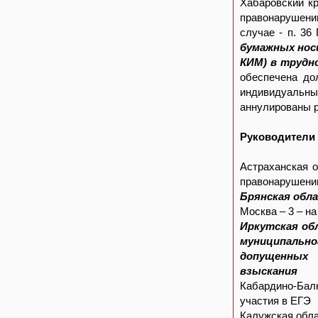
Хабаровский к
правонарушени
случае - п. 36
бумажных нос
КИМ) в трудн
обеспечена до
индивидуальный
аннулированы р
Руководители
Астраханская о
правонарушении
Брянская обл
Москва – 3 – н
Иркутская об
муниципально
допущенных 
взыскания
Кабардино-Балк
участия в ЕГЭ
Калужская обла