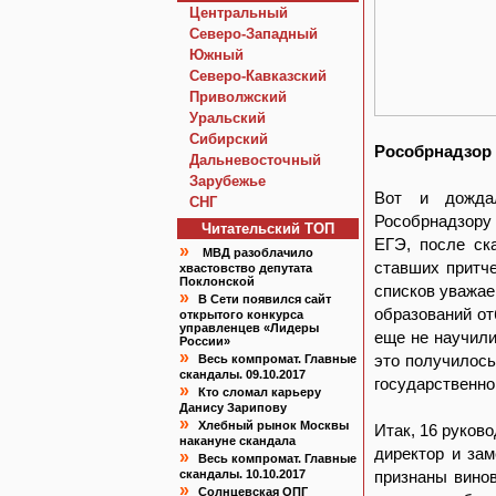
Центральный
Северо-Западный
Южный
Северо-Кавказский
Приволжский
Уральский
Сибирский
Рособрнадзор 
Дальневосточный
Зарубежье
Вот и дождал
СНГ
Рособрнадзору
Читательский TOП
ЕГЭ, после ск
»
МВД разоблачило
ставших притче
хвастовство депутата
Поклонской
списков уважае
»
В Сети появился сайт
образований от
открытого конкурса
управленцев «Лидеры
еще не научили
России»
»
это получилось
Весь компромат. Главные
скандалы. 09.10.2017
государственно
»
Кто сломал карьеру
Данису Зарипову
»
Хлебный рынок Москвы
Итак, 16 руков
накануне скандала
директор и за
»
Весь компромат. Главные
скандалы. 10.10.2017
признаны винов
»
Солнцевская ОПГ