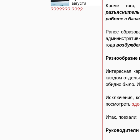
лодке: он
августа
рассказал, что
Кроме того,
его папа
??????? ???2
разъяснитель
нырнул и
пропал
работе с база
Ранее образов
административн
года
возбужде
Разнообразие 
Интересная ка
каждом отдельн
обидно было. И
Исключения, ко
посмотреть
зд
Итак, поехали:
Руководители