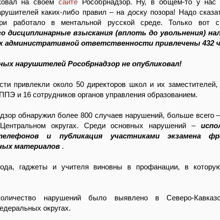
иковал на своем
сайте
Рособрнадзор. Ну, в общем-то у нас
арушителей каких-либо правил – на доску позора! Надо сказат
ри работало в ментальной русской среде. Только вот сп
го дисциплинарные взыскания (вплоть до увольнения) на
а к административной ответственности привлечены 432 ч
ных нарушителей Рособрнадзор не опубликовал!
сти привлекли около 50 директоров школ и их заместителей,
ППЭ и 16 сотрудников органов управления образованием.
дзор обнаружил более 800 случаев нарушений, больше всего –
 Центральном округах. Среди основных нарушений –
испо
елефонов и публикация участниками экзамена фр
ных материалов
.
ода, гаджеты и учителя виновны в профанации, в котору
оличество нарушений было выявлено в Северо-Кавка
едеральных округах.