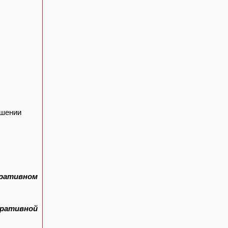
ушении
ративном
ативной