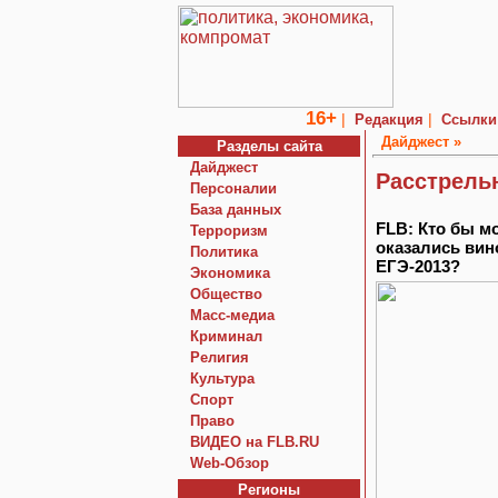
16+
|
|
Редакция
Ссылки
Дайджест »
Разделы сайта
Дайджест
Расстрельн
Персоналии
База данных
FLB: Кто бы м
Терроризм
оказались вин
Политика
ЕГЭ-2013?
Экономика
Общество
Macc-медиа
Криминал
Религия
Культура
Спорт
Право
ВИДЕО на FLB.RU
Web-Обзор
Регионы