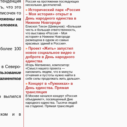
 тенденция
Россия на протяжении последующих
нескольких десятилетий.
ь, что это
Исторический парк «Россия
»
исочек-то
– Моя история» открыт в
День народного единства в
ложены на
Нижнем Новгороде
еловека.
Епископ Тихон (Шевкунов): «Большая
честь и большая ответственность,
что выставка «Россия – Моя
история» в Нижнем Новгороде
размещена в одном из самых
красивых зданий в России».
 более 100
Проект «Жить» запустил
»
новое социальное видео о
доброте в День народного
единства
Игорь Матвиенко, композитор:
 в Северо-
«Смысл нашего проекта —
льзование
напомнить людям, что в минуты
отчаяния и пустоты нужно найти в
агментов
себе силы продолжать жить дальше».
Концерт в «Лужниках» в
»
День единства. Прямая
трансляция
ю вылился
В Москве начался концерт «Россия
объединяет», посвященный Дню
народного единства. Тысячи людей
на стадионе. Прямая трансляция
зском и в