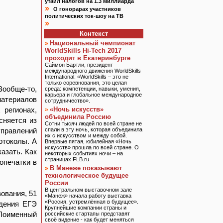
утаил налогов на 1.3 миллиарда
»
О гонорарах участников
политических ток-шоу на ТВ
»
Контекст
Национальный чемпионат
»
WorldSkills Hi-Tech 2017
проходит в Екатеринбурге
Саймон Бартли, президент
международного движения WorldSkills
International: «WorldSkills – это не
только соревнования, это целая
ообще-то,
среда: компетенции, навыки, умения,
карьера и глобальное международное
материалов
сотрудничество».
 регионах,
«Ночь искусств»
»
объединила Россию
сняется из
Сотни тысяч людей по всей стране не
управлений
спали в эту ночь, которая объединила
их с искусством и между собой.
отоколы. А
Впервые пятая, юбилейная «Ночь
искусств» прошла по всей стране. О
азать. Как
некоторых событиях ночи – на
страницах FLB.ru
опечатки в
В Манеже показывают
»
технологическое будущее
России
В центральном выставочном зале
ования, 51
«Манеж» начала работу выставка
«Россия, устремлённая в будущее».
едения ЕГЭ
Крупнейшие компании страны и
 Поименный
российские стартапы представят
своё видение - как будет меняться