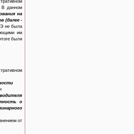
стративном
. В данном
ования на
 (далее -
Э не была
ующими им
итоге были
стративном
нности
и
оводителя
стность о
инарного
анением от