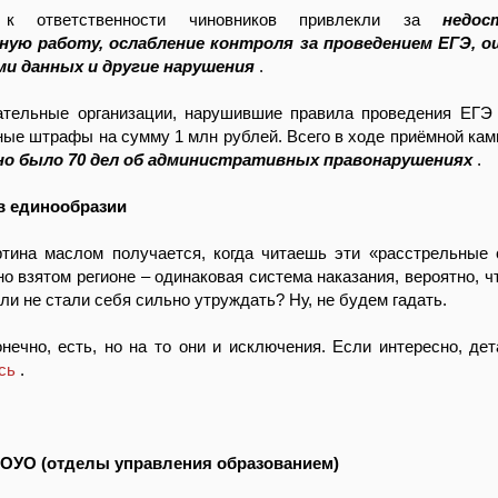
 к ответственности чиновников привлекли за
недос
ную работу, ослабление контроля за проведением ЕГЭ, о
ми данных и другие нарушения
.
ательные организации, нарушившие правила проведения ЕГЭ
ые штрафы на сумму 1 млн рублей. Всего в ходе приёмной кам
но было 70 дел об административных правонарушениях
.
в единообразии
ртина маслом получается, когда читаешь эти «расстрельные 
о взятом регионе – одинаковая система наказания, вероятно, ч
ли не стали себя сильно утруждать? Ну, не будем гадать.
нечно, есть, но на то они и исключения. Если интересно, де
есь
.
 ОУО (отделы управления образованием)