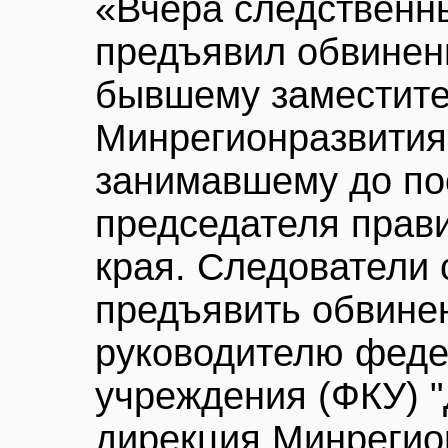
«Вчера cледственн
предъявил обвинен
бывшему заместит
Минрегионразвития
занимавшему до по
председателя прав
края. Следователи 
предъявить обвинен
руководителю феде
учреждения (ФКУ) 
дирекция Минрегио