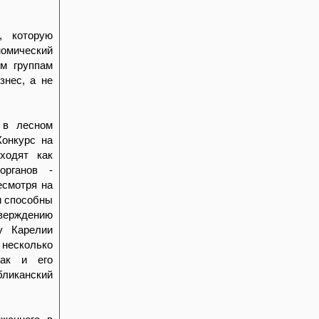
, которую
омический
м группам
знес, а не
 в лесном
Конкурс на
ходят как
органов -
есмотря на
и способны
верждению
у Карелии
 несколько
так и его
ликанский