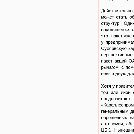
Действительно,
может стать о
структур. Оди
находящегося с
этот пакет уже
у предпринима
Суоярвскую ка
перспективные
пакет акций О
рычагом, с по
невыгодную для
Хотя у правите
той или иной 
предпочитают
«Кареллеспро
генеральным д
опрошенных на
автономии, аб
ЦБК. Нынешний