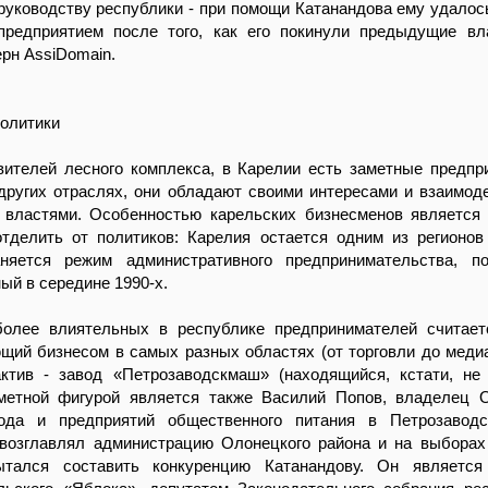
руководству республики - при помощи Катанандова ему удалос
предприятием после того, как его покинули предыдущие в
рн AssiDomain.
олитики
вителей лесного комплекса, в Карелии есть заметные предпр
других отраслях, они обладают своими интересами и взаимод
 властями. Особенностью карельских бизнесменов является 
отделить от политиков: Карелия остается одним из регионов
няется режим административного предпринимательства, по
ый в середине 1990-х.
олее влиятельных в республике предпринимателей считает
щий бизнесом в самых разных областях (от торговли до медиа
актив - завод «Петрозаводскмаш» (находящийся, кстати, н
аметной фигурой является также Василий Попов, владелец 
ода и предприятий общественного питания в Петрозаводс
 возглавлял администрацию Олонецкого района и на выборах
ытался составить конкуренцию Катанандову. Он является