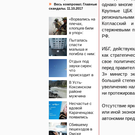
»
однако многие
Весь компромат. Главные
скандалы. 11.10.2017
Крупные ЦБК 
региональными
«Ворвались на
плечах,
Котласский и
хлопцев били
стержневыми п
в упор»:
РФ.
Алексеево-
Пыталась
Дружковка
спасти
стала
ИБГ, действующ
малыша и
могильником
погибла с ним:
для «птах
как стратегиче
женщина
Мадьяра»
Отдых под
свое политичес
разбилась
звуки сирен:
насмерть на
перед правител
что
глазах у детей
З» министр эк
происходит в
06/08/2026 –
Сочи на фоне
большей степен
Новости
В Усть-
массированных
Коксинском
увеличению нал
атак
районе
беспилотников
ни протежирова
мужчина
выпал из
Несчастье с
лодки в
Отсутствие ярк
вдовой
Катунь и
или иной эконо
Караченцова:
пропал
появились
автономии пред
печальные
Сбившему
подробности о
пешеходов в
Людмиле
Омске