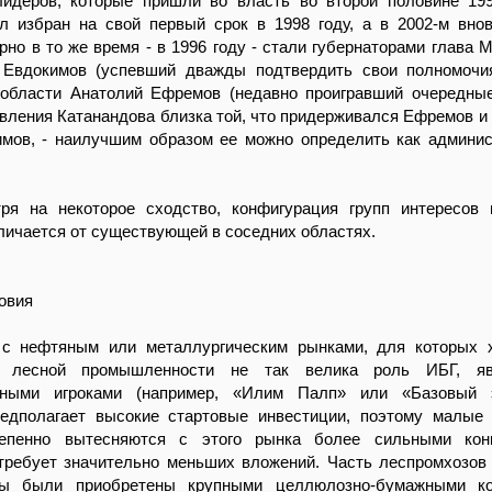
лидеров, которые пришли во власть во второй половине 199
л избран на свой первый срок в 1998 году, а в 2002-м вно
но в то же время - в 1996 году - стали губернаторами глава 
Евдокимов (успевший дважды подтвердить свои полномочия
 области Анатолий Ефремов (недавно проигравший очередны
вления Катанандова близка той, что придерживался Ефремов и
имов, - наилучшим образом ее можно определить как админи
ря на некоторое сходство, конфигурация групп интересов
личается от существующей в соседних областях.
овия
с нефтяным или металлургическим рынками, для которых х
в лесной промышленности не так велика роль ИБГ, я
льными игроками (например, «Илим Палп» или «Базовый э
едполагает высокие стартовые инвестиции, поэтому малые
тепенно вытесняются с этого рынка более сильными конк
 требует значительно меньших вложений. Часть леспромхозов
ды были приобретены крупными целлюлозно-бумажными ко