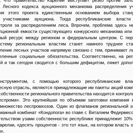
, что правительство Карелии выступает резко против зал
о Лесного кодекса аукционного механизма распределения у
тия этого проекта единственным основанием выбора стан
 участниками аукциона. Тогда республиканские власти
нтроля за распределением леса. Впрочем, проблема здесь н
пционной емкости существующего конкурсного механизма или
ный ресурс между регионом и федеральным центром. С пер
стему региональным властям станет намного труднее ста
ление лесных участков напрямую связано с тем, принимают л
еленные социальные обязательства. Соответственно, на ре
ый и так сегодня сводится с большим дефицитом, ляжет допо
струментом, с помощью которого республиканские вла
есную отрасль, являются принадлежащие им пакеты акций ком
 собственности регионального правительства находится контрол
еспрома». Это крупнейшая по объемам заготовки компания 
множество леспромхозов. Один из флагманов региональной э
мажный комбинат «Кондопога» во главе с Виталием Федермес
тельством узами собственности: республике принадлежит 10% 
Карелии, «десять процентов - это тот язык, на котором власть 
».