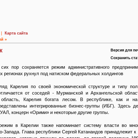
|
Карта сайта
й »
к
Версия для пе
Сохранить ст
сих пор сохраняется режим административного предприним
их регионах рухнул под натиском федеральных холдингов
ляд Карелия по своей экономической структуре и типу пол
тличается от соседей - Мурманской и Архангельской облас
 область, Карелия богата лесом. В республике, как и на
представлены интегрированные бизнес-группы (ИБГ). Здесь д
УАЛ, концерн «Орими» и некоторые другие группы.
режим в Карелии также напоминает систему власти во мно
о-Запада. Глава республики Сергей Катанандов принадлежит к