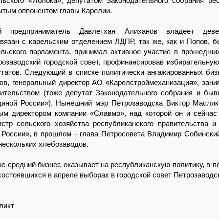
льского «Яблока», депутатом Законодательного собрания ре
ытым оппонентом главы Карелии.
ий предприниматель Давлетхан Алиханов владеет деве
вязан с карельским отделением ЛДПР, так же, как и Попов, 
ельского парламента, принимал активное участие в прошедши
розаводский городской совет, профинансировав избирательну
утатов. Следующий в списке политически ангажированных биз
ов, генеральный директор АО «Карелстроймеханизация», зан
ительством (тоже депутат Законодательного собрания и бы
диной России»). Нынешний мэр Петрозаводска Виктор Масля
ым директором компании «Славмо», над которой он и сейчас
истр сельского хозяйства республиканского правительства 
 России», в прошлом - глава Петросовета Владимир Собински
нескольких хлебозаводов.
ое средний бизнес оказывает на республиканскую политику, в п
состоявшихся в апреле выборах в городской совет Петрозаводс
ликт