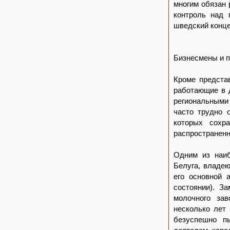
многим обязан 
контроль над 
шведский конце
Бизнесмены и п
Кроме предста
работающие в 
региональными
часто трудно 
которых сохра
распространенн
Одним из наиб
Белуга, владею
его основной 
состоянии). З
молочного зав
несколько лет
безуспешно п