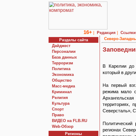
16+
|
|
Редакция
Ссылки
Северо-Западны
Разделы сайта
Дайджест
Заповедни
Персоналии
База данных
Терроризм
В Карелии до 
Политика
который в друг
Экономика
Общество
На первый взг
Macc-медиа
режима мало о
Криминал
Религия
Архангельская
Культура
территориях, 
Спорт
Северсталь», С
Право
ВИДЕО на FLB.RU
Политический 
Web-Обзор
регионах Север
Регионы