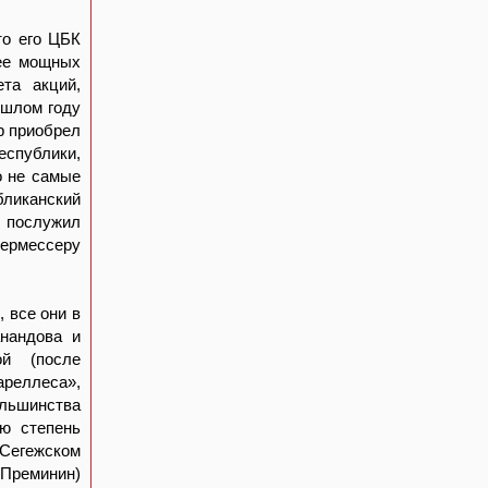
то его ЦБК
лее мощных
ета акций,
ошлом году
р приобрел
еспублики,
о не самые
бликанский
н послужил
дермессеру
 все они в
анандова и
ой (после
реллеса»,
ольшинства
ую степень
 Сегежском
Преминин)