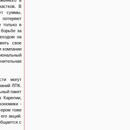
оженного в
частков. В
ут суммы,
 потеряют
е только в
 борьбе за
еходом на
вить свое
и компании
гиональный
лнительная
сти могут
паний ЛПК.
ьный пакет
в Карелии,
кономики -
сером тоже
его акций.
общается с