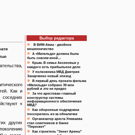
Выбор редактора
»
В ВИМ-Авиа - двойное
чати
мошенничество
»
А «Матильда» должна была
атью
быть совсем иной…
»
Крым. В семье Аксеновых у
ательства,
каждого есть прибыльное дело
»
У полковника МВД Дмитрия
Захарченко новый эпизод
»
В первый день проката фильма
итического
«Матильда» собрано 39 млн
рублей и это не предел
тей. Как и
»
За что арестован главный
 соседних
конструктор системы
информационного обеспечения
ействуют «
МВД?
»
Как оборонные подрядчики
поссорились из-за обналички
»
Организатор ареста Улюкаева
гих других
стал советников в банке
"Пересвет"
 поколению
»
Как строитель "Зенит Арены"