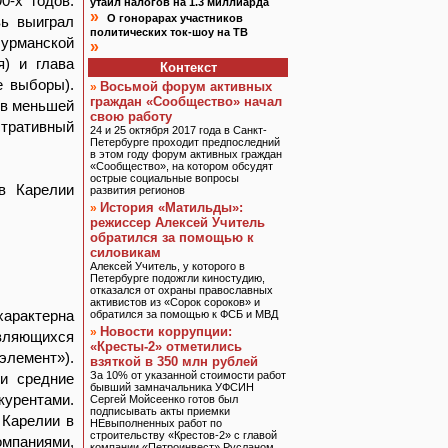
0-х годов.
утаил налогов на 1.3 миллиарда
»
О гонорарах участников
вь выиграл
политических ток-шоу на ТВ
Мурманской
»
) и глава
Контекст
е выборы).
Восьмой форум активных
»
граждан «Сообщество» начал
 в меньшей
свою работу
стративный
24 и 25 октября 2017 года в Санкт-
Петербурге проходит предпоследний
в этом году форум активных граждан
«Сообщество», на котором обсудят
острые социальные вопросы
 в Карелии
развития регионов
История «Матильды»:
»
режиссер Алексей Учитель
обратился за помощью к
силовикам
Алексей Учитель, у которого в
Петербурге подожгли киностудию,
отказался от охраны православных
активистов из «Сорок сороков» и
арактерна
обратился за помощью к ФСБ и МВД
Новости коррупции:
»
вляющихся
«Кресты-2» отметились
лемент»).
взяткой в 350 млн рублей
За 10% от указанной стоимости работ
 и средние
бывший замначальника УФСИН
урентами.
Сергей Мойсеенко готов был
подписывать акты приемки
 Карелии в
НЕвыполненных работ по
строительству «Крестов-2» с главой
мпаниями,
компании «Петроинвест» Русланом