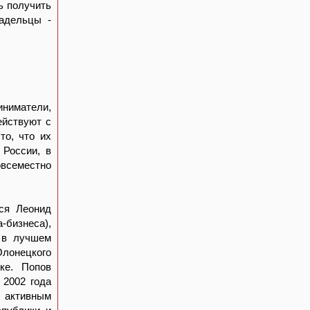
ь получить
ладельцы -
иниматели,
ействуют с
то, что их
 России, в
всеместно
ся Леонид
-бизнеса),
е в лучшем
Олонецкого
ке. Попов
 2002 года
 активным