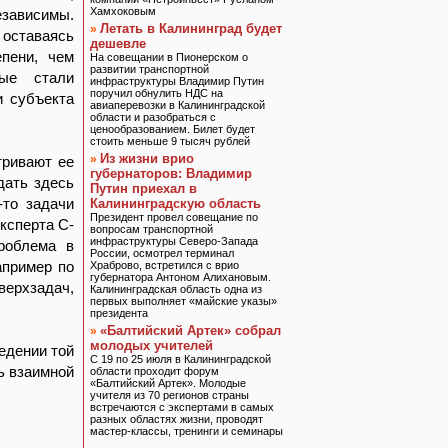
Хамхоковым
езависимы.
Летать в Калининград будет
»
оставаясь
дешевле
епени, чем
На совещании в Пионерском о
развитии транспортной
рые стали
инфраструктуры Владимир Путин
поручил обнулить НДС на
и субъекта
авиаперевозки в Калининградской
области и разобраться с
ценообразованием. Билет будет
стоить меньше 9 тысяч рублей
Из жизни врио
»
тривают ее
губернаторов: Владимир
дать здесь
Путин приехал в
-то задачи
Калининградскую область
Президент провел совещание по
ксперта С-
вопросам транспортной
инфраструктуры Северо-Запада
роблема в
России, осмотрел терминал
апример по
Храброво, встретился с врио
губернатора Антоном Алихановым.
верхзадач,
Калининградская область одна из
первых выполняет «майские указы»
президента
«Балтийский Артек» собрал
»
молодых учителей
едении той
С 19 по 25 июля в Калининградской
ь взаимной
области проходит форум
«Балтийский Артек». Молодые
учителя из 70 регионов страны
встречаются с экспертами в самых
разных областях жизни, проводят
мастер-классы, тренинги и семинары