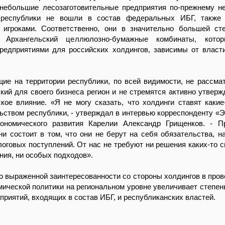
 небольшие лесозаготовительные предприятия по-прежнему н
республики не вошли в состав федеральных ИБГ, также 
 игроками. Соответственно, они в значительно большей ст
 Архангельский целлюлозно-бумажные комбинаты, кото
редприятиями для российских холдингов, зависимы от власт
ие на территории республики, по всей видимости, не рассма
ский для своего бизнеса регион и не стремятся активно утверж
кое влияние. «Я не могу сказать, что холдинги ставят какие
ьством республики, - утверждал в интервью корреспонденту «Э
ономического развития Карелии Александр Грищенков. - П
и состоит в том, что они не берут на себя обязательства, н
оговых поступлений. От нас не требуют ни решения каких-то с
ния, ни особых подходов».
о выраженной заинтересованности со стороны холдингов в пров
мической политики на региональном уровне увеличивает степен
приятий, входящих в состав ИБГ, и республиканских властей.