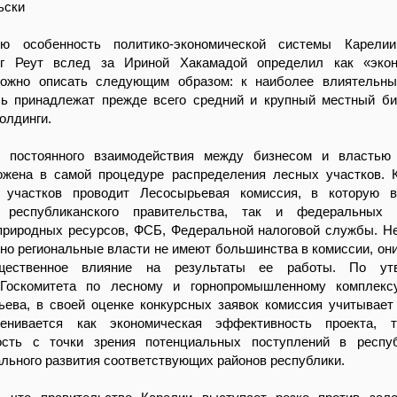
ьски
ую особенность политико-экономической системы Карелии
ег Реут вслед за Ириной Хакамадой определил как «экон
ожно описать следующим образом: к наиболее влиятельны
сь принадлежат прежде всего средний и крупный местный би
олдинги.
ь постоянного взаимодействия между бизнесом и властью
ожена в самой процедуре распределения лесных участков. 
 участков проводит Лесосырьевая комиссия, в которую в
и республиканского правительства, так и федеральных 
природных ресурсов, ФСБ, Федеральной налоговой службы. Н
но региональные власти не имеют большинства в комиссии, он
щественное влияние на результаты ее работы. По ут
 Госкомитета по лесному и горнопромышленному комплекс
ева, в своей оценке конкурсных заявок комиссия учитывает
ценивается как экономическая эффективность проекта, 
ость с точки зрения потенциальных поступлений в респуб
льного развития соответствующих районов республики.