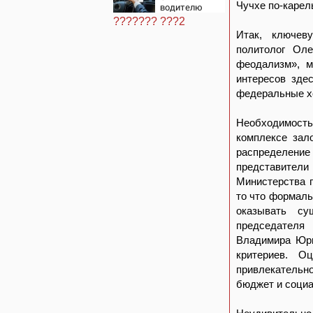
Поргиной
Чучхе по-карел
водителю
стало плохо за
??????? ???2
рулём
Итак, ключев
политолог Ол
феодализм», м
интересов зде
федеральные х
Необходимост
комплексе зал
распределение
представител
Министерства 
то что формаль
оказывать су
председателя
Владимира Юрь
критериев. О
привлекательн
бюджет и социа