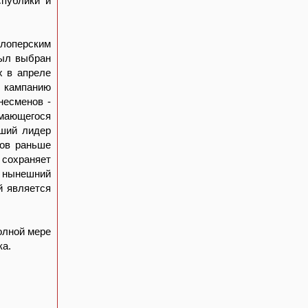
спублики и
лоперским
был выбран
х в апреле
ю кампанию
несменов -
имающегося
вший лидер
ков раньше
 сохраняет
и нынешний
й является
олной мере
ка.