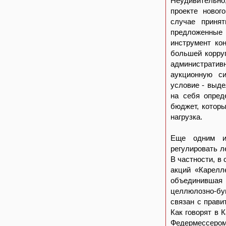
Неудивительно
проекте новог
случае приня
предложенные
инструмент ко
большей корру
административ
аукционную си
условие - выде
на себя опред
бюджет, котор
нагрузка.
Еще одним ин
регулировать л
В частности, в
акций «Карелл
объединившая 
целлюлозно-бу
связан с прави
Как говорят в 
Федермессером