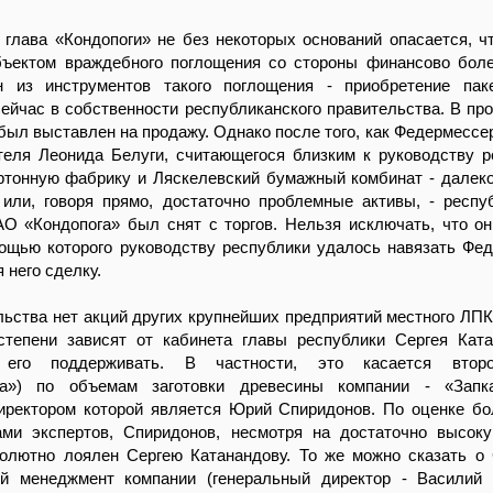
 глава «Кондопоги» не без некоторых оснований опасается, ч
бъектом враждебного поглощения со стороны финансово бо
н из инструментов такого поглощения - приобретение пак
ейчас в собственности республиканского правительства. В пр
 был выставлен на продажу. Однако после того, как Федермессе
теля Леонида Белуги, считающегося близким к руководству р
ртонную фабрику и Ляскелевский бумажный комбинат - далек
 или, говоря прямо, достаточно проблемные активы, - респу
АО «Кондопога» был снят с торгов. Нельзя исключать, что о
мощью которого руководству республики удалось навязать Фе
 него сделку.
льства нет акций других крупнейших предприятий местного ЛПК,
степени зависят от кабинета главы республики Сергея Кат
 его поддерживать. В частности, это касается втор
ма») по объемам заготовки древесины компании - «Запка
иректором которой является Юрий Спиридонов. По оценке б
ми экспертов, Спиридонов, несмотря на достаточно высок
солютно лоялен Сергею Катанандову. То же можно сказать о
 менеджмент компании (генеральный директор - Василий 