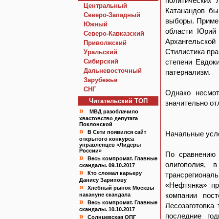
политических 
Центральный
Катанандов бы
Северо-Западный
выборы. Пример
Южный
области Юрий 
Северо-Кавказский
Архангельской
Приволжский
Стилистика пра
Уральский
Сибирский
степени Евдок
Дальневосточный
патернализм.
Зарубежье
СНГ
Однако несмот
Читательский TOП
значительно от
»
МВД разоблачило
хвастовство депутата
Поклонской
»
В Сети появился сайт
Начальные усл
открытого конкурса
управленцев «Лидеры
России»
По сравнению 
»
Весь компромат. Главные
олигополия, 
скандалы. 09.10.2017
»
Кто сломал карьеру
трансрегиона
Данису Зарипову
«Нефтянка» пр
»
Хлебный рынок Москвы
компании пос
накануне скандала
»
Весь компромат. Главные
Лесозаготовка
скандалы. 10.10.2017
последние го
»
Солнцевская ОПГ