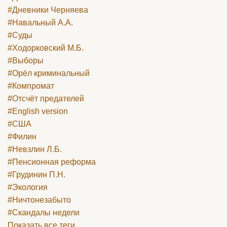
#Дневники Черняева
#Навальный А.А.
#Суды
#Ходорковский М.Б.
#Выборы
#Орёл криминальный
#Компромат
#Отсчёт предателей
#English version
#США
#Филин
#Невзлин Л.Б.
#Пенсионная реформа
#Грудинин П.Н.
#Экология
#Ничтонезабыто
#Скандалы недели
Показать все теги