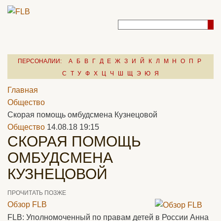
ПЕРСОНАЛИИ:
А
Б
В
Г
Д
Е
Ж
З
И
Й
К
Л
М
Н
О
П
Р
С
Т
У
Ф
Х
Ц
Ч
Ш
Щ
Э
Ю
Я
Главная
Общество
Скорая помощь омбудсмена Кузнецовой
Общество
14.08.18 19:15
СКОРАЯ ПОМОЩЬ
ОМБУДСМЕНА
КУЗНЕЦОВОЙ
ПРОЧИТАТЬ ПОЗЖЕ
Обзор FLB
FLB: Уполномоченный по правам детей в России Анна