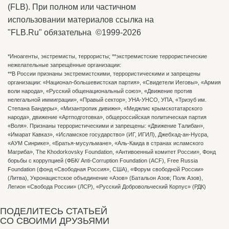
(FLB). При полном или частичном
использовании материалов ссылка на
"FLB.Ru" обязательна ©1999-2026
*Иноагенты, экстремисты, террористы; **экстремистские террористические
нежелательные запрещённые организации:
**В России признаны экстремистскими, террористическими и запрещены
организации: «Национал-большевистская партия», «Свидетели Иеговы», «Армия
воли народа», «Русский общенациональный союз», «Движение против
нелегальной иммиграции», «Правый сектор», УНА-УНСО, УПА, «Тризуб им.
Степана Бандеры», «Мизантропик дивижн», «Меджлис крымскотатарского
народа», движение «Артподготовка», общероссийская политическая партия
«Воля». Признаны террористическими и запрещены: «Движение Талибан»,
«Имарат Кавказ», «Исламское государство» (ИГ, ИГИЛ), Джебхад-ан-Нусра,
«АУМ Синрике», «Братья-мусульмане», «Аль-Каида в странах исламского
Магриба», The Khodorkovsky Foundation, «Антивоенный комитет России», Фонд
борьбы с коррупцией (ФБК/ Anti-Corruption Foundation (ACF), Free Russia
Foundation (фонд «Свободная Россия», США), «Форум свободной России»
(Литва), Укронацистское объединение «Aзов» (Батальон Азов; Полк Азов),
Легион «Свобода России» (ЛСР), «Русский Добровольческий Корпус» (РДК)
ПОДЕЛИТЕСЬ СТАТЬЕЙ
СО СВОИМИ ДРУЗЬЯМИ