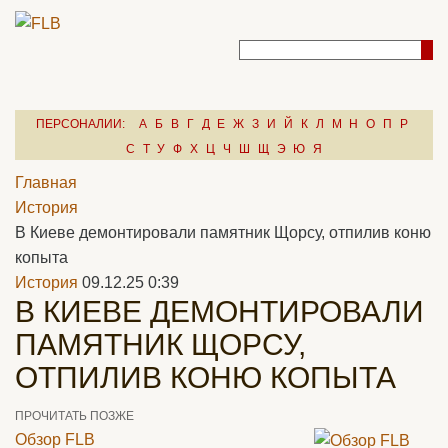
ПЕРСОНАЛИИ:
А
Б
В
Г
Д
Е
Ж
З
И
Й
К
Л
М
Н
О
П
Р
С
Т
У
Ф
Х
Ц
Ч
Ш
Щ
Э
Ю
Я
Главная
История
В Киеве демонтировали памятник Щорсу, отпилив коню
копыта
История
09.12.25 0:39
В КИЕВЕ ДЕМОНТИРОВАЛИ
ПАМЯТНИК ЩОРСУ,
ОТПИЛИВ КОНЮ КОПЫТА
ПРОЧИТАТЬ ПОЗЖЕ
Обзор FLB