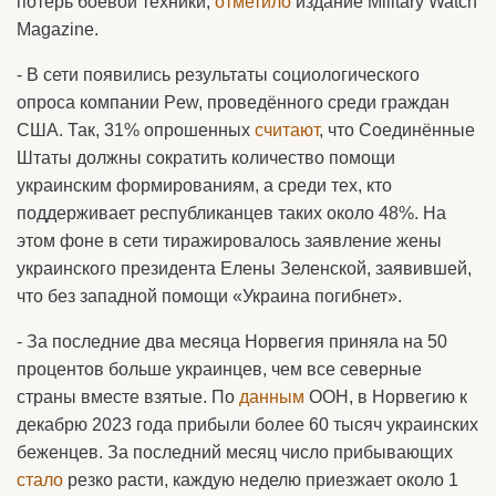
потерь боевой техники,
отметило
издание Military Watch
Magazine.
- В сети появились результаты социологического
опроса компании Pew, проведённого среди граждан
США. Так, 31% опрошенных
считают
, что Соединённые
Штаты должны сократить количество помощи
украинским формированиям, а среди тех, кто
поддерживает республиканцев таких около 48%. На
этом фоне в сети тиражировалось заявление жены
украинского президента Елены Зеленской, заявившей,
что без западной помощи «Украина погибнет».
- За последние два месяца Норвегия приняла на 50
процентов больше украинцев, чем все северные
страны вместе взятые. По
данным
ООН, в Норвегию к
декабрю 2023 года прибыли более 60 тысяч украинских
беженцев. За последний месяц число прибывающих
стало
резко расти, каждую неделю приезжает около 1