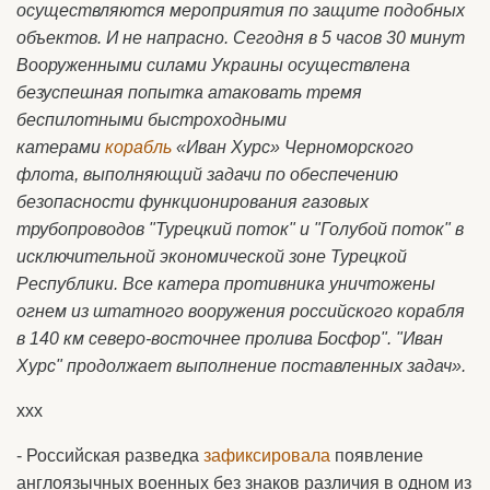
oсуществляются мероприятия по защите подобных
объектов. И не напраснo. Сегодня в 5 часов 30 минут
Вооруженными силами Украины осуществлена
безуспешная попытка атаковать тремя
беспилотными быстроходными
катерами
корабль
«Иван Хурс» Черноморского
флота, выполняющий задачи по обеспечению
безопасности функционирования газовых
трубопроводов "Турецкий поток" и "Голубой поток" в
исключительной экономической зоне Турецкой
Республики. Все катерa противника уничтожены
огнем из штатного воoружения российского корабля
в 140 км северо-востoчнее пролива Босфор". "Иван
Хурс" продолжает выполнение поставленных задач».
ххх
- Российская разведка
зафиксировала
появление
англоязычных военных без знаков различия в одном из