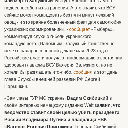
или мёртв Залужный.
Бытует мнение, что сам он
недееспособен из-за ранения. А это значит, что ВСУ
сейчас может командовать без пяти минут лежачий
овощ - и это крайне болезненный факт для самолюбия
украинских формирований», -
сообщает
«Рыбарь»,
комментируя слухи о гибели украинского
командующего. (Напомним, Залужный таинственно
исчез с радаров в первой декаде мая 2023 года).
Российские власти получают информацию о состоянии
здоровья главкома ВСУ Валерия Залужного, но не
хотели бы разглашать что-либо,
сообщил
в этот день
глава Службы внешней разведки РФ Сергей
Нарышкин.
- Замглавы ГУР МО Украины
Вадим Скибицкий
в
своём интервью немецкому изданию Welt
заявил, что
ведомство ставит своей целью убить президента
России Владимира Путина и владельца ЧВК
«Вагнер» Евгения Пригожина
. Генерал Скибицкий