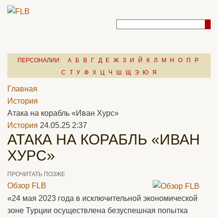
ПЕРСОНАЛИИ:
А
Б
В
Г
Д
Е
Ж
З
И
Й
К
Л
М
Н
О
П
Р
С
Т
У
Ф
Х
Ц
Ч
Ш
Щ
Э
Ю
Я
Главная
История
Атака на корабль «Иван Хурс»
История
24.05.25 2:37
АТАКА НА КОРАБЛЬ «ИВАН
ХУРС»
ПРОЧИТАТЬ ПОЗЖЕ
Обзор FLB
«24 мая 2023 года в исключительной экономической
зоне Турции осуществлена безуспешная попытка