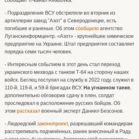
сообщает тг-канал Readovka.
- Подразделение ВСУ обстреляли во вторник из
артиллерии завод "Азот" в Северодонецке, есть
погибшие и раненые. Об этом
сообщило
агентство
Луганскинформцентр. «Азот» - крупнейшее химическое
предприятие на Украине. Штат предприятия составляет
порядка семи тысяч человек.
- Интересным событием в этот день стал переход
украинского мехвода с танком Т-64 на сторону наших
войск. Беглец поступил на службу в 2022 году, служил в
110-й, 119-й, и 59-й бригадах ВСУ.
На угнанном танке
,
дополнительно обговорив сдачу в плен, солдат
проследовал в расположение русских бойцов. Об
этом
рассказал
военный эксперт Даниил Безсонов.
- Людоедский
законопроект
, разрешавший командирам
расстреливать подчинённых, ранее внесенный в Раду,