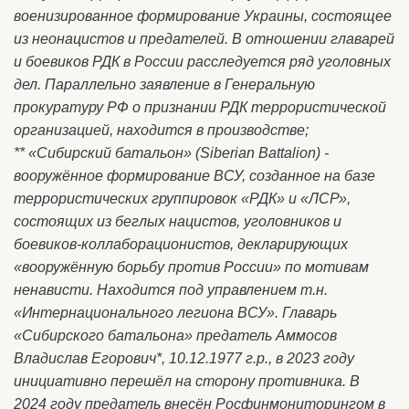
военизированное формирование Украины, состоящее
из неонацистов и предателей. В отношении главарей
и боевиков РДК в России расследуется ряд уголовных
дел. Параллельно заявление в Генеральную
прокуратуру РФ о признании РДК террористической
организацией, находится в производстве;
** «Сибирский батальон» (Siberian Battalion) -
вооружённое формирование ВСУ, созданное на базе
террористических группировок «РДК» и «ЛСР»,
состоящих из беглых нацистов, уголовников и
боевиков-коллаборационистов, декларирующих
«вооружённую борьбу против России» по мотивам
ненависти. Находится под управлением т.н.
«Интернационального легиона ВСУ». Главарь
«Сибирского батальона» предатель Аммосов
Владислав Егорович*, 10.12.1977 г.р., в 2023 году
инициативно перешёл на сторону противника. В
2024 году предатель внесён Росфинмониторингом в