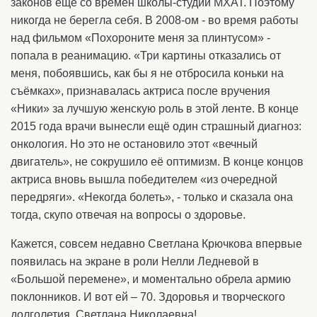
законов ещё со времён школы-студии МХАТ. Поэтому
никогда не берегла себя. В 2008-ом - во время работы
над фильмом «Похороните меня за плинтусом» -
попала в реанимацию. «Три картины отказались от
меня, побоявшись, как бы я не отбросила коньки на
съёмках», признавалась актриса после вручения
«Ники» за лучшую женскую роль в этой ленте. В конце
2015 года врачи вынесли ещё один страшный диагноз:
онкология. Но это не остановило этот «вечный
двигатель», не сокрушило её оптимизм. В конце концов
актриса вновь вышла победителем «из очередной
передряги». «Некогда болеть», - только и сказала она
тогда, скупо отвечая на вопросы о здоровье.
Кажется, совсем недавно Светлана Крючкова впервые
появилась на экране в роли Нелли Ледневой в
«Большой перемене», и моментально обрела армию
поклонников. И вот ей – 70. Здоровья и творческого
долголетия, Светлана Николаевна!