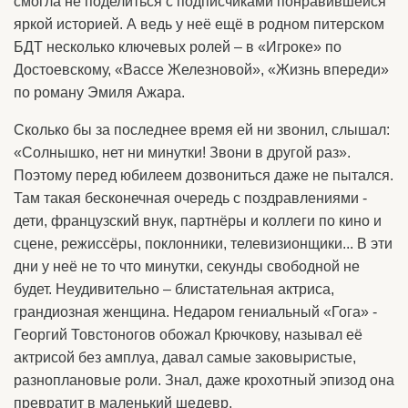
смогла не поделиться с подписчиками понравившейся
яркой историей. А ведь у неё ещё в родном питерском
БДТ несколько ключевых ролей – в «Игроке» по
Достоевскому, «Вассе Железновой», «Жизнь впереди»
по роману Эмиля Ажара.
Сколько бы за последнее время ей ни звонил, слышал:
«Солнышко, нет ни минутки! Звони в другой раз».
Поэтому перед юбилеем дозвониться даже не пытался.
Там такая бесконечная очередь с поздравлениями -
дети, французский внук, партнёры и коллеги по кино и
сцене, режиссёры, поклонники, телевизионщики... В эти
дни у неё не то что минутки, секунды свободной не
будет. Неудивительно – блистательная актриса,
грандиозная женщина. Недаром гениальный «Гога» -
Георгий Товстоногов обожал Крючкову, называл её
актрисой без амплуа, давал самые заковыристые,
разноплановые роли. Знал, даже крохотный эпизод она
превратит в маленький шедевр.