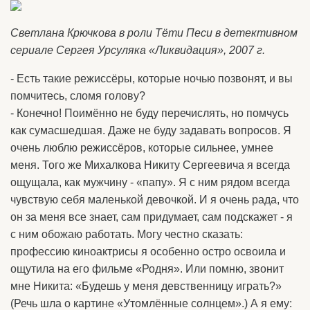
Светлана Крючкова в роли Тёти Песи в детективном
сериале Сергея Урсуляка «Ликвидация», 2007 г.
- Есть такие режиссёры, которые ночью позвонят, и вы
помчитесь, сломя голову?
- Конечно! Поимённо не буду перечислять, но помчусь
как сумасшедшая. Даже не буду задавать вопросов. Я
очень люблю режиссёров, которые сильнее, умнее
меня. Того же Михалкова Никиту Сергеевича я всегда
ощущала, как мужчину - «папу». Я с ним рядом всегда
чувствую себя маленькой девочкой. И я очень рада, что
он за меня все знает, сам придумает, сам подскажет - я
с ним обожаю работать. Могу честно сказать:
профессию киноактрисы я особенно остро освоила и
ощутила на его фильме «Родня». Или помню, звонит
мне Никита: «Будешь у меня девственницу играть?»
(Речь шла о картине «Утомлённые солнцем».) А я ему: