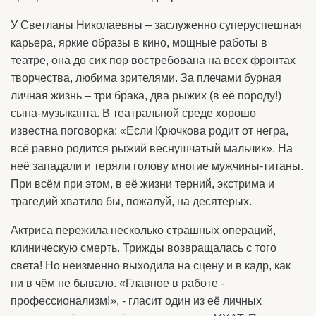
У Светланы Николаевны – заслуженно суперуспешная
карьера, яркие образы в кино, мощные работы в
театре, она до сих пор востребована на всех фронтах
творчества, любима зрителями. За плечами бурная
личная жизнь – три брака, два рыжих (в её породу!)
сына-музыканта. В театральной среде хорошо
известна поговорка: «Если Крючкова родит от негра,
всё равно родится рыжий веснушчатый мальчик». На
неё западали и теряли голову многие мужчины-титаны.
При всём при этом, в её жизни терний, экстрима и
трагедий хватило бы, пожалуй, на десятерых.
Актриса пережила несколько страшных операций,
клиническую смерть. Трижды возвращалась с того
света! Но неизменно выходила на сцену и в кадр, как
ни в чём не бывало. «Главное в работе -
профессионализм!», - гласит один из её личных