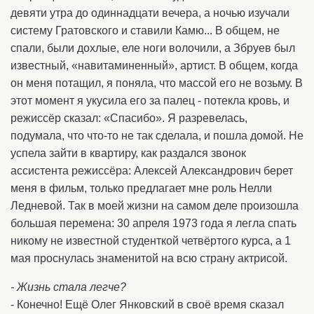
девяти утра до одиннадцати вечера, а ночью изучали
систему Гратовского и ставили Камю... В общем, не
спали, были дохлые, еле ноги волочили, а Збруев был
известный, «навитаминенный», артист. В общем, когда
он меня потащил, я поняла, что массой его не возьму. В
этот момент я укусила его за палец - потекла кровь, и
режиссёр сказал: «Спасибо». Я разревелась,
подумала, что что-то не так сделала, и пошла домой. Не
успела зайти в квартиру, как раздался звонок
ассистента режиссёра: Алексей Александрович берет
меня в фильм, только предлагает мне роль Нелли
Ледневой. Так в моей жизни на самом деле произошла
большая перемена: 30 апреля 1973 года я легла спать
никому не известной студенткой четвёртого курса, а 1
мая проснулась знаменитой на всю страну актрисой.
- Жизнь стала легче?
- Конечно! Ещё Олег Янковский в своё время сказал