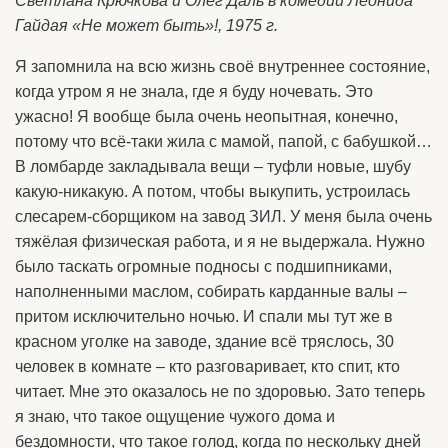
Светлана Крючкова и Олег Даль в комедии Леонида
Гайдая «Не может быть»!, 1975 г.
Я запомнила на всю жизнь своё внутреннее состояние,
когда утром я не знала, где я буду ночевать. Это
ужасно! Я вообще была очень неопытная, конечно,
потому что всё-таки жила с мамой, папой, с бабушкой…
В ломбарде закладывала вещи – туфли новые, шубу
какую-никакую. А потом, чтобы выкупить, устроилась
слесарем-сборщиком на завод ЗИЛ. У меня была очень
тяжёлая физическая работа, и я не выдержала. Нужно
было таскать огромные подносы с подшипниками,
наполненными маслом, собирать карданные валы –
притом исключительно ночью. И спали мы тут же в
красном уголке на заводе, здание всё тряслось, 30
человек в комнате – кто разговаривает, кто спит, кто
читает. Мне это оказалось не по здоровью. Зато теперь
я знаю, что такое ощущение чужого дома и
бездомности, что такое голод, когда по нескольку дней