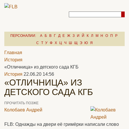
ПЕРСОНАЛИИ:
А
Б
В
Г
Д
Е
Ж
З
И
Й
К
Л
М
Н
О
П
Р
С
Т
У
Ф
Х
Ц
Ч
Ш
Щ
Э
Ю
Я
Главная
История
«Отличница» из детского сада КГБ
История
22.06.20 14:56
«ОТЛИЧНИЦА» ИЗ
ДЕТСКОГО САДА КГБ
ПРОЧИТАТЬ ПОЗЖЕ
Колобаев Андрей
FLB: Однажды на двери её гримёрки написали слово