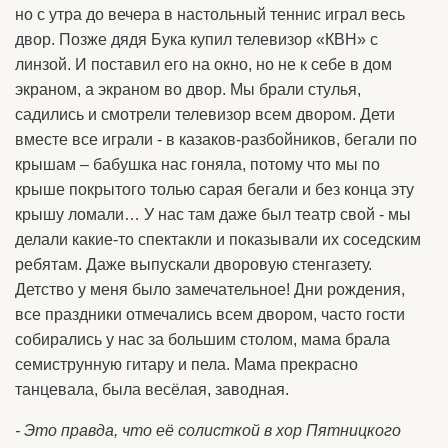
но с утра до вечера в настольный теннис играл весь
двор. Позже дядя Бука купил телевизор «КВН» с
линзой. И поставил его на окно, но не к себе в дом
экраном, а экраном во двор. Мы брали стулья,
садились и смотрели телевизор всем двором. Дети
вместе все играли - в казаков-разбойников, бегали по
крышам – бабушка нас гоняла, потому что мы по
крыше покрытого толью сарая бегали и без конца эту
крышу ломали… У нас там даже был театр свой - мы
делали какие-то спектакли и показывали их соседским
ребятам. Даже выпускали дворовую стенгазету.
Детство у меня было замечательное! Дни рождения,
все праздники отмечались всем двором, часто гости
собирались у нас за большим столом, мама брала
семиструнную гитару и пела. Мама прекрасно
танцевала, была весёлая, заводная.
- Это правда, что её солисткой в хор Пятницкого