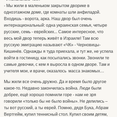
- Мы жили в маленьком закрытом дворике в
одноэтажном доме, где комнаты шли анфиладой.
Входишь - ворота, арка. Наш двор был очень
интернациональный: одна украинская семья, четыре
русские, семь - еврейских... Самое интересное, что
весь мой двор теперь живёт в Израиле! Там всю
русскую эмиграцию называют «ЧК» - Черновицы-
Кишинёв. Однажды я туда приехала, и тут же, не успела
войти в гостиницу, как посыпались звонки. Звонили те
самые девочки, с кем я выросла в одном дворе. Там и
учителя мои, и врачи, оказалось масса знакомых…
Мы жили все очень дружно. Да и время было другое
какое-то. Недавно закончилась война. Люди были
добрее, ещё хорошо помнили горе - нам не зря
говорили «только бы не было войны». Не делились –
ты вот русский, а ты еврей. Помню, дядя Бука, Абрам
Вертгейм, купил теннисный стол. Купил своим детям,