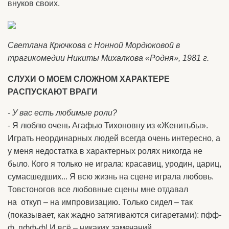
внуков своих.
Светлана Крючкова с Нонной Мордюковой в
трагикомедии Никиты Михалкова «Родня», 1981 г.
СЛУХИ О МОЕМ СЛОЖНОМ ХАРАКТЕРЕ
РАСПУСКАЮТ ВРАГИ
- У вас есть любимые роли?
- Я люблю очень Агафью Тихоновну из «Женитьбы».
Играть неординарных людей всегда очень интересно, а
у меня недостатка в характерных ролях никогда не
было. Кого я только не играла: красавиц, уродин, цариц,
сумасшедших... Я всю жизнь на сцене играла любовь.
Товстоногов все любовные сцены мне отдавал
на откуп – на импровизацию. Только сидел – так
(показывает, как жадно затягиваются сигаретами): пфф-
ф, пфф-ф! И всё – никаких замечаний.