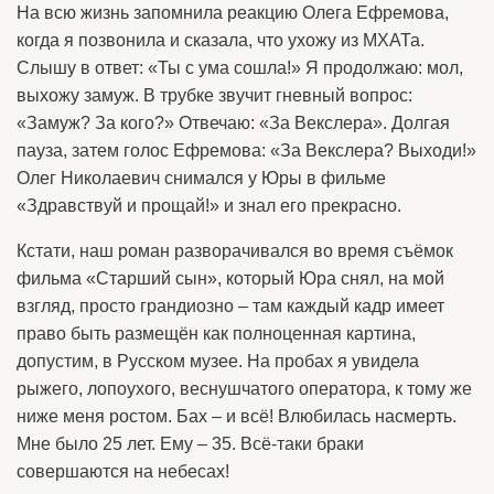
На всю жизнь запомнила реакцию Олега Ефремова,
когда я позвонила и сказала, что ухожу из МХАТа.
Слышу в ответ: «Ты с ума сошла!» Я продолжаю: мол,
выхожу замуж. В трубке звучит гневный вопрос:
«Замуж? За кого?» Отвечаю: «За Векслера». Долгая
пауза, затем голос Ефремова: «За Векслера? Выходи!»
Олег Николаевич снимался у Юры в фильме
«Здравствуй и прощай!» и знал его прекрасно.
Кстати, наш роман разворачивался во время съёмок
фильма «Старший сын», который Юра снял, на мой
взгляд, просто грандиозно – там каждый кадр имеет
право быть размещён как полноценная картина,
допустим, в Русском музее. На пробах я увидела
рыжего, лопоухого, веснушчатого оператора, к тому же
ниже меня ростом. Бах – и всё! Влюбилась насмерть.
Мне было 25 лет. Ему – 35. Всё-таки браки
совершаются на небесах!