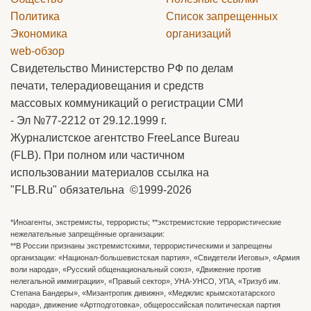
Политика
Список запрещенных
Экономика
организаций
web-обзор
Свидетельство Министерство РФ по делам
печати, телерадиовещания и средств
массовых коммуникаций о регистрации СМИ
- Эл №77-2212 от 29.12.1999 г.
Журналистское агентство FreeLance Bureau
(FLB). При полном или частичном
использовании материалов ссылка на
"FLB.Ru" обязательна ©1999-2026
*Иноагенты, экстремисты, террористы; **экстремистские террористические
нежелательные запрещённые организации:
**В России признаны экстремистскими, террористическими и запрещены
организации: «Национал-большевистская партия», «Свидетели Иеговы», «Армия
воли народа», «Русский общенациональный союз», «Движение против
нелегальной иммиграции», «Правый сектор», УНА-УНСО, УПА, «Тризуб им.
Степана Бандеры», «Мизантропик дивижн», «Меджлис крымскотатарского
народа», движение «Артподготовка», общероссийская политическая партия