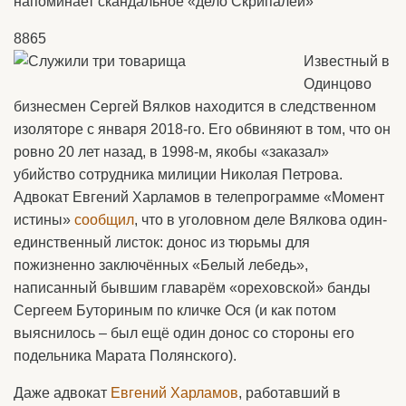
напоминает скандальное «дело Скрипалей»
8865
Известный в
Одинцово
бизнесмен Сергей Вялков находится в следственном
изоляторе с января 2018-го. Его обвиняют в том, что он
ровно 20 лет назад, в 1998-м, якобы «заказал»
убийство сотрудника милиции Николая Петрова.
Адвокат Евгений Харламов в телепрограмме «Момент
истины»
сообщил
, что в уголовном деле Вялкова один-
единственный листок: донос из тюрьмы для
пожизненно заключённых «Белый лебедь»,
написанный бывшим главарём «ореховской» банды
Сергеем Буториным по кличке Ося (и как потом
выяснилось – был ещё один донос со стороны его
подельника Марата Полянского).
Даже адвокат
Евгений Харламов
, работавший в