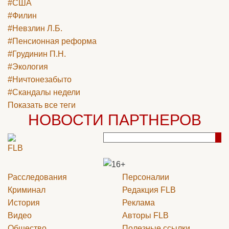
#США
#Филин
#Невзлин Л.Б.
#Пенсионная реформа
#Грудинин П.Н.
#Экология
#Ничтонезабыто
#Скандалы недели
Показать все теги
НОВОСТИ ПАРТНЕРОВ
Расследования
Персоналии
Криминал
Редакция
FLB
История
Реклама
Видео
Авторы
FLB
Общество
Полезные ссылки