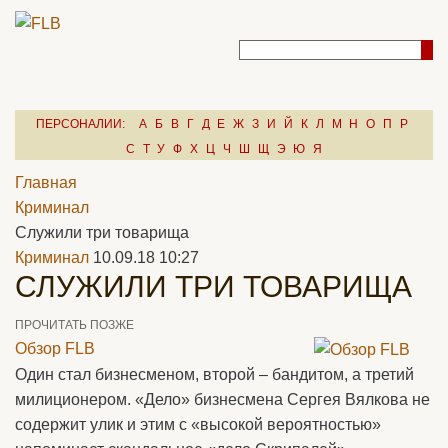
ПЕРСОНАЛИИ:
А
Б
В
Г
Д
Е
Ж
З
И
Й
К
Л
М
Н
О
П
Р
С
Т
У
Ф
Х
Ц
Ч
Ш
Щ
Э
Ю
Я
Главная
Криминал
Служили три товарища
Криминал
10.09.18 10:27
СЛУЖИЛИ ТРИ ТОВАРИЩА
ПРОЧИТАТЬ ПОЗЖЕ
Обзор FLB
Один стал бизнесменом, второй – бандитом, а третий
милиционером. «Дело» бизнесмена Сергея Вялкова не
содержит улик и этим с «высокой вероятностью»