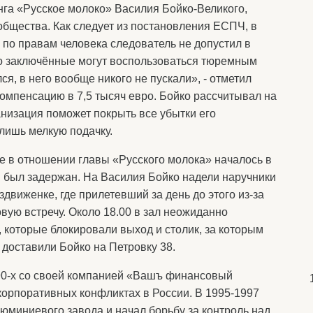
нга «Русское молоко» Василия Бойко-Великого,
общества. Как следует из постановления ЕСПЧ, в
по правам человека следователь не допустил в
то заключённые могут воспользоваться тюремным
я, в него вообще никого не пускали», - отметил
компенсацию в 7,5 тысяч евро. Бойко рассчитывал на
низация поможет покрыть все убытки его
 лишь мелкую подачку.
ие в отношении главы «Русского молока» началось в
н был задержан. На Василия Бойко надели наручники
движенке, где прилетевший за день до этого из-за
вую встречу. Около 18.00 в зал неожиданно
, которые блокировали выход и столик, за которым
 доставили Бойко на Петровку 38.
90-х со своей компанией «Вашъ финансовый
корпоративных конфликтах в России. В 1995-1997
юминиевого завода и начал борьбу за контроль над