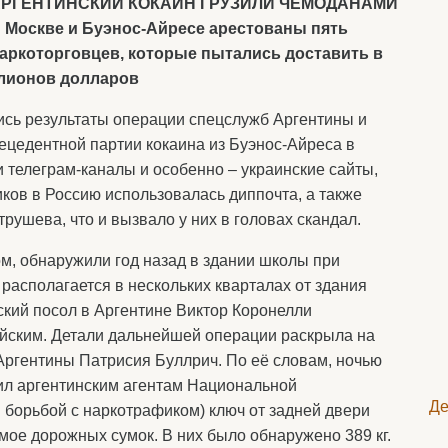
РГЕНТИНСКИЙ КОКАИН ГРУЗИЛИ ЧЕМОДАНАМИ
 Москве и Буэнос-Айресе арестованы пять
аркоторговцев, которые пытались доставить в
ллионов долларов
сь результаты операции спецслужб Аргентины и
цедентной партии кокаина из Буэнос-Айреса в
 телеграм-каналы и особенно – украинские сайты,
иков в Россию использовалась диппочта, а также
ушева, что и вызвало у них в головах скандал.
ом, обнаружили год назад в здании школы при
располагается в нескольких кварталах от здания
ский посол в Аргентине Виктор Коронелли
ским. Детали дальнейшей операции раскрыла на
Аргентины Патрисия Буллрич. По её словам, ночью
ил аргентинским агентам Национальной
Де
 борьбой с наркотрафиком) ключ от задней двери
мое дорожных сумок. В них было обнаружено 389 кг.