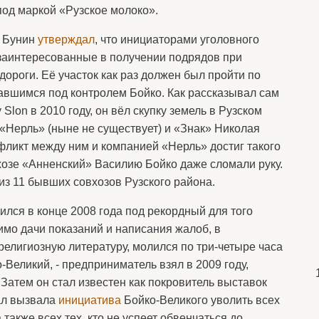
од маркой «Рузское молоко».
л Бунин
утверждал
, что инициаторами уголовного
 заинтересованные в получении подрядов при
ороги. Её участок как раз должен был пройти по
авшимся под контролем Бойко. Как рассказывал сам
lon в 2010 году, он вёл скупку земель в Рузском
«Нерль» (ныне не существует) и «Знак» Николая
нфликт между ним и компанией «Нерль» достиг такого
вхозе «Анненский» Василию Бойко даже сломали руку.
 из 11 бывших совхозов Рузского района.
лся в конце 2008 года под рекордный для того
имо дачи показаний и написания жалоб, в
религиозную литературу, молился по три-четыре часа
Великий, - предприниматель взял в 2009 году,
Затем он стал известен как покровитель выставок
ал вызвала
инициатива
Бойко-Великого уволить всех
 также всех тех, кто не успеет обвенчаться до