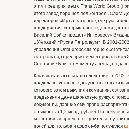
этим предприятием с Trans World Group (п
итоге завод перешёл под контроль Олега Де
директоров «Иркутскэнерго», где руководи
предприятия, который впоследствии достал
Василий Бойко продал «Интерросу» Влади
13% акций «Русиа Петролеум». В 2001-2002
управления Оленегорским горно-обогатите
контроль над предприятием и продал свои 
Состояние Бойко к моменту ареста, по данн
Как изначально считало следствие, в 2002
подделаны уставные документы совхозов и
которого затем выкупили компании, связанн
предъявили даже шариковую ручку, с помо
документы, давшие ему право распоряжатьс
стоимостью 1,3 млрд. рублей. На полученн
масштабный проект по строительству элитн
полей для гольфа и аэроклуба получился
аг