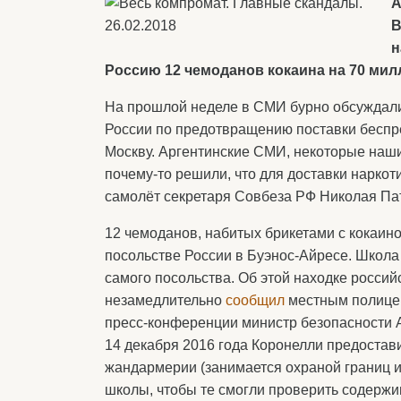
А
В
н
Россию 12 чемоданов кокаина на 70 ми
На прошлой неделе в СМИ бурно обсуждали
России по предотвращению поставки беспре
Москву. Аргентинские СМИ, некоторые наши
почему-то решили, что для доставки наркот
самолёт секретаря Совбеза РФ Николая Патр
12 чемоданов, набитых брикетами с кокаин
посольстве России в Буэнос-Айресе. Школа 
самого посольства. Об этой находке россий
незамедлительно
сообщил
местным полицей
пресс-конференции министр безопасности 
14 декабря 2016 года Коронелли предостав
жандармерии (занимается охраной границ и
школы, чтобы те смогли проверить содержи