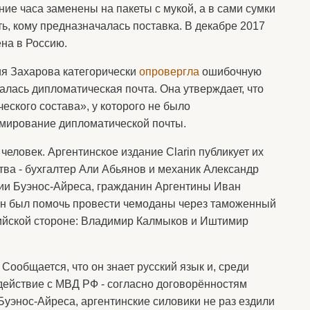
ние часа заменены на пакеты с мукой, а в сами сумки
ь, кому предназначалась поставка. В декабре 2017
ена в Россию.
я Захарова категорически
опровергла
ошибочную
алась дипломатическая почта. Она утверждает, что
ческого состава», у которого не было
рмирование дипломатической почты.
человек. Аргентинское издание Clarin публикует их
тва - бухгалтер Али Абьянов и механик Александр
ции Буэнос-Айреса, гражданин Аргентины Иван
ен был помочь провести чемоданы через таможенный
ссийской стороне: Владимир Калмыков и Иштимир
ообщается, что он знает русский язык и, среди
одействие с МВД РФ - согласно договорённостям
уэнос-Айреса, аргентинские силовики не раз ездили