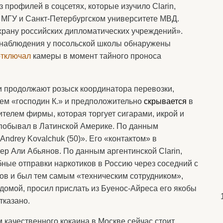
профилей в соцсетях, которые изучило Clarin,
в МГУ и Санкт-Петербургском университете МВД.
охрану российских дипломатических учреждений».
еонаблюдения у посольской школы обнаружены
отключал
камеры в момент тайного проноса
ти продолжают розыск координатора перевозки,
ем «господин К.» и предположительно
скрывается
в
телем фирмы, которая торгует сигарами, икрой и
 побывал в Латинской Америке. По данным
Andrey Kovalchuk (50)». Его «контактом» в
ер Али Абьянов. По данным аргентинской Clarin,
ные отправки наркотиков в Россию через соседний с
нов и был тем самым «техническим сотрудником»,
домой, просил прислать из Буенос-Айреса его якобы
тказано.
м качественного кокаина в Москве сейчас стоит