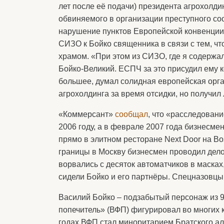
лет после её подачи) президента агрохолди
обвиняемого в организации преступного со
нарушение пунктов Европейской конвенции 
СИЗО к Бойко священника в связи с тем, ч
храмом. «При этом из СИЗО, где я содержалс
Бойко-Великий. ЕСПЧ за это присудил ему 
большее, думал солидная европейская орга
агрохолдинга за время отсидки, но получил
«Коммерсант»
сообщал
, что «расследован
2006 году, а в феврале 2007 года бизнесме
прямо в элитном ресторане Next Door на Воз
границы в Москву бизнесмен проводил дело
ворвались с десяток автоматчиков в масках
сидели Бойко и его партнёры. Спецназовцы
Василий Бойко – подзабытый персонаж из 
попечитель» (ВФП) фигурировал во многих 
годах ВФП стал миноритарием Братского ал