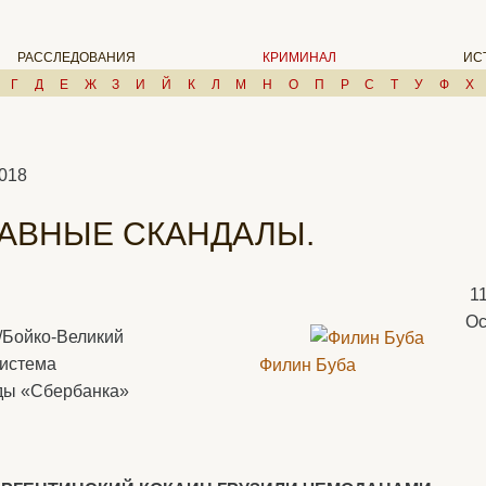
РАССЛЕДОВАНИЯ
КРИМИНАЛ
ИС
Г
Д
Е
Ж
З
И
Й
К
Л
М
Н
О
П
Р
С
Т
У
Ф
Х
2018
ЛАВНЫЕ СКАНДАЛЫ.
1
Ос
./Бойко-Великий
система
Филин Буба
ды «Сбербанка»