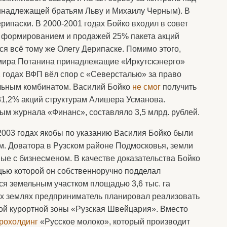
ринадлежащей братьям Льву и Михаилу Черным). В
рипаски. В 2000-2001 годах Бойко входил в совет
л формированием и продажей 25% пакета акций
ся всё тому же Олегу Дерипаске. Помимо этого,
мира Потанина принадлежащие «Иркутскэнерго»
 годах ВФП вёл спор с «Северсталью» за право
льным комбинатом. Василий Бойко
не смог
получить
31,2% акций структурам Алишера Усманова.
ым журнала «Финанс», составляло 3,5 млрд. рублей.
–2003 годах якобы по указанию Василия Бойко были
м. Доватора в Рузском районе Подмосковья, земли
ые с бизнесменом. В качестве доказательства Бойко
щью которой он собственноручно подделал
я земельным участком площадью 3,6 тыс. га
ых землях предприниматель планировал реализовать
ой курортной зоны «Рузская Швейцария». Вместо
рохолдинг
«Русское молоко», который производит