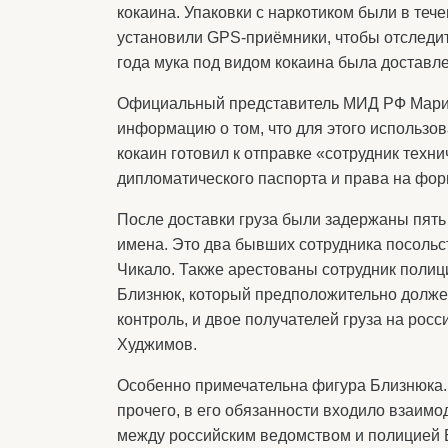
кокаина. Упаковки с наркотиком были в тече
установили GPS-приёмники, чтобы отследит
года мука под видом кокаина была доставл
Официальный представитель МИД РФ Мари
информацию о том, что для этого использов
кокаин готовил к отправке «сотрудник техни
дипломатического паспорта и права на фо
После доставки груза были задержаны пять 
имена. Это два бывших сотрудника посольс
Чикало. Также арестованы сотрудник поли
Близнюк, который предположительно долж
контроль, и двое получателей груза на ро
Худжимов.
Особенно примечательна фигура Близнюка. С
прочего, в его обязанности входило взаим
между российским ведомством и полицией Б