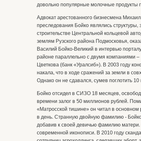
довольно популярные молочные продукты п
Адвокат арестованного бизнесмена Михаи
преследования Бойко являлись структуры,
строительстве Центральной кольцевой автод
землям Рузского района Подмосковья, оказ
Василий Бойко-Великий в интервью порталу S
районе параллельно с двумя компаниями – 
Цветкова (банк «Уралсиб»). В 2003 году ко
накала, что в ходе сражений за земли в со
Однако он не сдавался, сумев поглотить 10
Бойко отсидел в СИЗО 18 месяцев, освободи
времени залог в 50 миллионов рублей. Пом
«Матросской тишине» он читал в основном 
в день. Странную двойную фамилию - Бойко-
добавив к своей девичью фамилию матери. 
современной иконописи. В 2010 году сканд
сотрудниц агрохолдинга, сделавших аборт, а