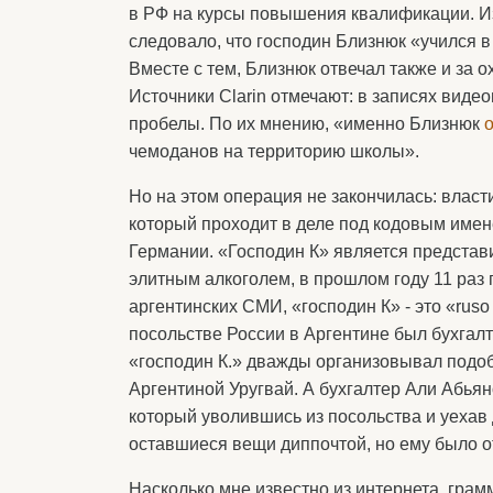
в РФ на курсы повышения квалификации. Из 
следовало, что господин Близнюк «учился 
Вместе с тем, Близнюк отвечал также и за 
Источники Clarin отмечают: в записях вид
пробелы. По их мнению, «именно Близнюк
чемоданов на территорию школы».
Но на этом операция не закончилась: влас
который проходит в деле под кодовым имен
Германии. «Господин К» является представи
элитным алкоголем, в прошлом году 11 раз
аргентинских СМИ, «господин К» - это «ruso 
посольстве России в Аргентине был бухгалт
«господин К.» дважды организовывал подоб
Аргентиной Уругвай. А бухгалтер Али Абья
который уволившись из посольства и уехав 
оставшиеся вещи диппочтой, но ему было о
Насколько мне известно из интернета, грам