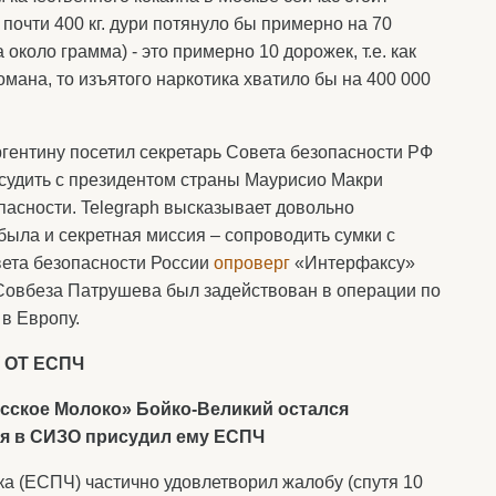
 почти 400 кг. дури потянуло бы примерно на 70
около грамма) - это примерно 10 дорожек, т.е. как
мана, то изъятого наркотика хватило бы на 400 000
гентину посетил секретарь Совета безопасности РФ
судить с президентом страны Маурисио Макри
пасности. Telegraph высказывает довольно
 была и секретная миссия – сопроводить сумки с
вета безопасности России
опроверг
«Интерфаксу»
 Совбеза Патрушева был задействован в операции по
в Европу.
 ОТ ЕСПЧ
сское Молоко» Бойко-Великий остался
ия в СИЗО присудил ему ЕСПЧ
ка (ЕСПЧ) частично удовлетворил жалобу (спутя 10