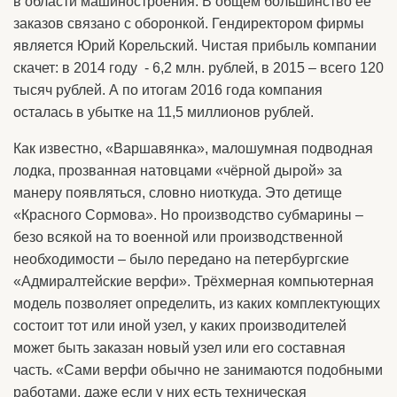
в области машиностроения. В общем большинство её
заказов связано с оборонкой. Гендиректором фирмы
является Юрий Корельский. Чистая прибыль компании
скачет: в 2014 году - 6,2 млн. рублей, в 2015 – всего 120
тысяч рублей. А по итогам 2016 года компания
осталась в убытке на 11,5 миллионов рублей.
Как известно, «Варшавянка», малошумная подводная
лодка, прозванная натовцами «чёрной дырой» за
манеру появляться, словно ниоткуда. Это детище
«Красного Сормова». Но производство субмарины –
безо всякой на то военной или производственной
необходимости – было передано на петербургские
«Адмиралтейские верфи». Трёхмерная компьютерная
модель позволяет определить, из каких комплектующих
состоит тот или иной узел, у каких производителей
может быть заказан новый узел или его составная
часть. «Сами верфи обычно не занимаются подобными
работами, даже если у них есть техническая