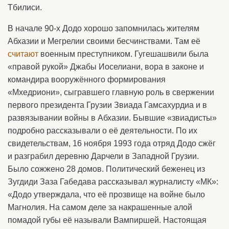
Тбилиси.
В начале 90-х Додо хорошо запомнилась жителям
Абхазии и Мегрелии своими бесчинствами. Там её
считают
военным преступником. Гугешашвили была
«правой рукой» Джабы Иоселиани, вора в законе и
командира вооружённого формирования
«Мхедриони», сыгравшего главную роль в свержении
первого президента Грузии Звиада Гамсахурдиа и в
развязывании войны в Абхазии. Бывшие «звиадисты»
подробно рассказывали о её деятельности. По их
свидетельствам, 16 ноября 1993 года отряд Додо сжёг
и разграбил деревню Дарчели в Западной Грузии.
Было сожжено 28 домов. Политический беженец из
Зугдиди Заза Габедава рассказывал журналисту «МК»:
«Додо утверждала, что её прозвище на войне было
Магнолия. На самом деле за накрашенные алой
помадой губы её называли Вампиршей. Настоящая