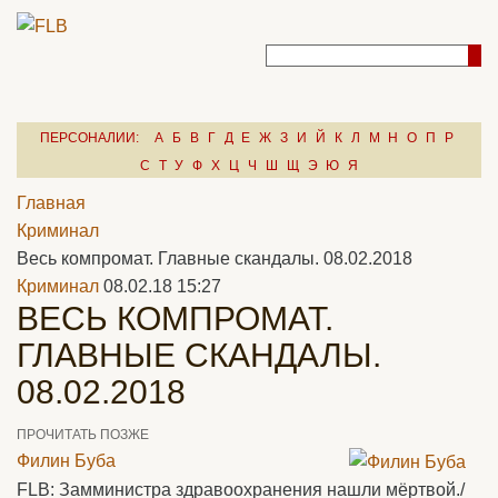
ПЕРСОНАЛИИ:
А
Б
В
Г
Д
Е
Ж
З
И
Й
К
Л
М
Н
О
П
Р
С
Т
У
Ф
Х
Ц
Ч
Ш
Щ
Э
Ю
Я
Главная
Криминал
Весь компромат. Главные скандалы. 08.02.2018
Криминал
08.02.18 15:27
ВЕСЬ КОМПРОМАТ.
ГЛАВНЫЕ СКАНДАЛЫ.
08.02.2018
ПРОЧИТАТЬ ПОЗЖЕ
Филин Буба
FLB: Замминистра здравоохранения нашли мёртвой./