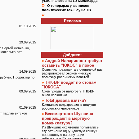
утаил налогов на 1.3 миллиарда
»
О гонорарах участников
политических ток-шоу на ТВ
»
Реклама
01.10.2015
29.09.2015
т Сергей Левченко,
несколько лет
Дайджест
Андрей Илларионов требует
»
оставить "ЮКОС" в покое
Советник президента в очередной раз
14.09.2015
раскритиковал экономическую
политику российских властей
рублей. Проректор по
ТНК-BP пойдет по стопам
»
"ЮКОСА"
09.09.2015
Схем ухода от налогов у ТНК-BP
было несколько
Total давала взятки?
»
Компанию подозревают в подкупе
01.09.2015
российских чиновников
ют парламентское
Бессмертного Шукшина
»
превращают в мертвую
номенклатуру?
Из Шукшинских чтений попытались
сделать еще одну «дохлую кошку»,
повешенную на репутации
губернатора Евдокимова