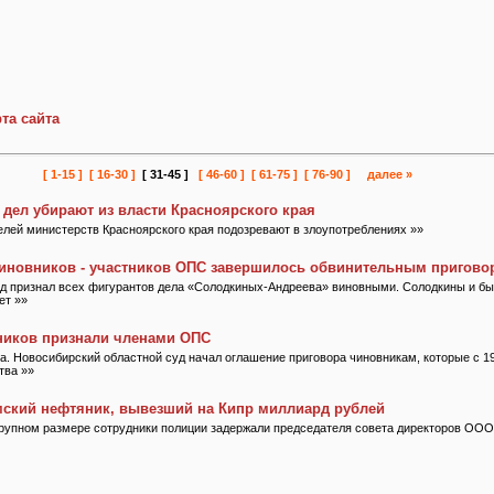
та сайта
[ 1-15 ]
[ 16-30 ]
[ 31-45 ]
[ 46-60 ]
[ 61-75 ]
[ 76-90 ]
далее »
 дел убирают из власти Красноярского края
елей министерств Красноярского края подозревают в злоупотреблениях »»
иновников - участников ОПС завершилось обвинительным пригово
уд признал всех фигурантов дела «Солодкиных-Андреева» виновными. Солодкины и б
ет »»
ников признали членами ОПС
а. Новосибирский областной суд начал оглашение приговора чиновникам, которые с 19
тва »»
мский нефтяник, вывезший на Кипр миллиард рублей
рупном размере сотрудники полиции задержали председателя совета директоров ООО