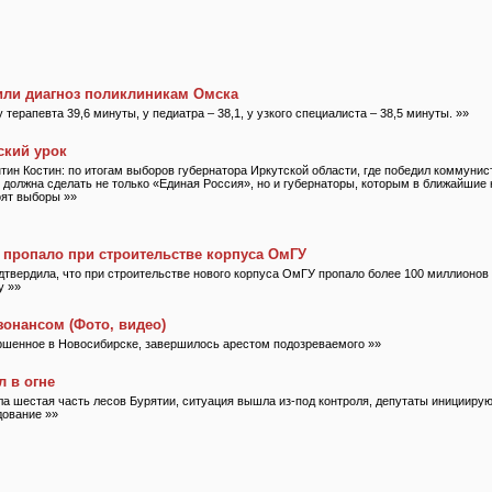
ли диагноз поликлиникам Омска
терапевта 39,6 минуты, у педиатра – 38,1, у узкого специалиста – 38,5 минуты. »»
ский урок
тин Костин: по итогам выборов губернатора Иркутской области, где победил коммунис
должна сделать не только «Единая Россия», но и губернаторы, которым в ближайшие 
оят выборы »»
 пропало при строительстве корпуса ОмГУ
твердила, что при строительстве нового корпуса ОмГУ пропало более 100 миллионов 
у »»
зонансом (Фото, видео)
ршенное в Новосибирске, завершилось арестом подозреваемого »»
л в огне
а шестая часть лесов Бурятии, ситуация вышла из-под контроля, депутаты иницииру
дование »»