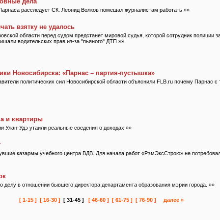
ловные дела
Парнаса расследует СК. Леонид Волков помешал журналистам работать »»
чать взятку не удалось
овской области перед судом предстанет мировой судья, которой сотрудник полиции за
лишали водительских прав из-за "пьяного" ДТП »»
ики Новосибирска: «Парнас – партия-пустышка»
вители политических сил Новосибирской области объяснили FLB.ru почему Парнас с
а и квартиры
ии Улан-Удэ утаили реальные сведения о доходах »»
т
нувшие казармы учебного центра ВДВ. Для начала работ «РэмЭксСтрою» не потребова
ок
о делу в отношении бывшего директора департамента образования мэрии города. »»
[ 1-15 ]
[ 16-30 ]
[ 31-45 ]
[ 46-60 ]
[ 61-75 ]
[ 76-90 ]
далее »