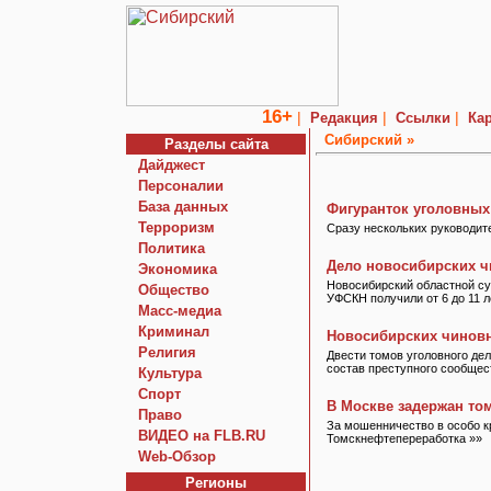
16+
|
|
|
Редакция
Ссылки
Кар
Сибирский »
Разделы сайта
Дайджест
Персоналии
База данных
Фигуранток уголовных
Терроризм
Сразу нескольких руководит
Политика
Дело новосибирских ч
Экономика
Новосибирский областной с
Общество
УФСКН получили от 6 до 11 л
Macc-медиа
Криминал
Новосибирских чинов
Религия
Двести томов уголовного дел
состав преступного сообщес
Культура
Спорт
В Москве задержан то
Право
За мошенничество в особо к
ВИДЕО на FLB.RU
Томскнефтепереработка »»
Web-Обзор
Регионы