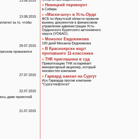
13.08.2015
Немецкий переворот
»
в Сибири.
«Маски-шоу» в Усть-Орде
»
13.08.2015
ФСБ по Иркутской области провели
платил за то, чтобы
выемку документов в финансовом
управлении администрации Усть-
Ордынского Бурятского автономного
округа (УОБАО).
Монолог Евдокимова
»
100 дней Михаила Евдокимова
29.07.2015
В Красноярске ищут
»
 треском провалился
пропавшего 11-классника
ТНК приглашена в суд
»
Приватизацию ТНК оспаривает
миноритарный акционер, который
неизвестен компании
27.07.2015
Гарвард наехал на Сургут
»
Иск Гарварда против компании
"Сургутнефтегаз"
22.07.2015
лось даже проектной
21.07.2015