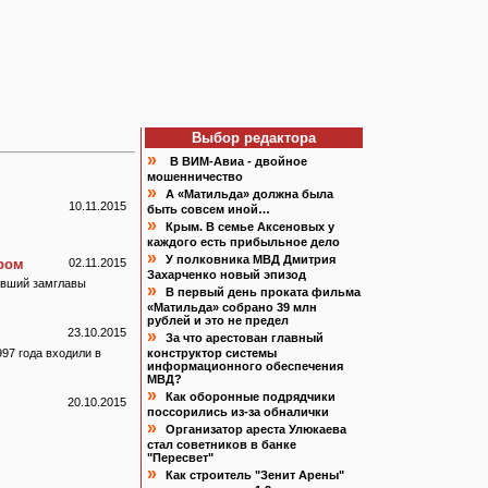
Выбор редактора
»
В ВИМ-Авиа - двойное
мошенничество
»
А «Матильда» должна была
10.11.2015
быть совсем иной…
»
Крым. В семье Аксеновых у
каждого есть прибыльное дело
»
У полковника МВД Дмитрия
ром
02.11.2015
Захарченко новый эпизод
ывший замглавы
»
В первый день проката фильма
«Матильда» собрано 39 млн
рублей и это не предел
23.10.2015
»
За что арестован главный
97 года входили в
конструктор системы
информационного обеспечения
МВД?
»
Как оборонные подрядчики
20.10.2015
поссорились из-за обналички
»
Организатор ареста Улюкаева
стал советников в банке
"Пересвет"
»
Как строитель "Зенит Арены"