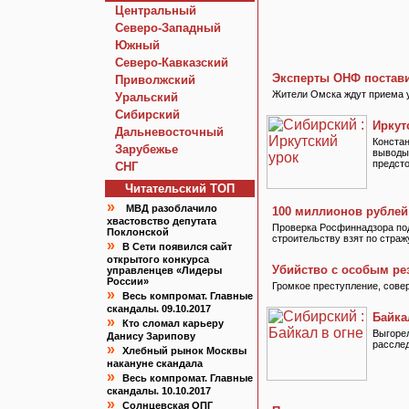
Центральный
Северо-Западный
Южный
Северо-Кавказский
Эксперты ОНФ постави
Приволжский
Жители Омска ждут приема у 
Уральский
Сибирский
Иркут
Дальневосточный
Констан
Зарубежье
выводы 
предст
СНГ
Читательский TOП
»
МВД разоблачило
100 миллионов рублей
хвастовство депутата
Проверка Росфиннадзора под
Поклонской
строительству взят по страж
»
В Сети появился сайт
открытого конкурса
Убийство с особым ре
управленцев «Лидеры
России»
Громкое преступление, сове
»
Весь компромат. Главные
скандалы. 09.10.2017
Байка
»
Кто сломал карьеру
Выгорел
Данису Зарипову
рассле
»
Хлебный рынок Москвы
накануне скандала
»
Весь компромат. Главные
скандалы. 10.10.2017
»
Солнцевская ОПГ