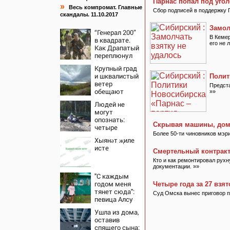
Парнас попал под уго
»
Весь компромат. Главные
Сбор подписей в поддержку 
скандалы. 11.10.2017
Замол
“Генерал 200”
В Кемер
в квадрате.
его не 
Как Драпатый
переплюнул
Сырского
Крупный град
и шквалистый
Полит
ветер
Предста
обещают
»»
ульяновцам
Людей не
на выходные
могут
опознать:
Скрывая машины, дом
четыре
человека
Более 50-ти чиновников мэр
Хыянәт җиле
сгорели
исте
заживо в
Смертельный контрак
страшном
Кто и как ремонтировал рух
ДТП на трассе
документации. »»
07/08/2026 –
"С каждым
Новости
годом меня
Четыре года за 27 взят
тянет сюда":
Суд Омска вынес приговор п
певица Алсу
приехала в
Ушла из дома,
татарскую
оставив
деревню, где
спящего сына: