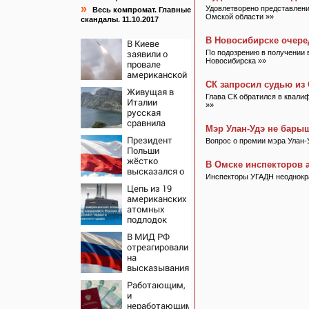
»
Удовлетворено представлени
Весь компромат. Главные
Омской области »»
скандалы. 11.10.2017
В Новосибирске очере
В Киеве
заявили о
По подозрению в получении 
Новосибирска »»
провале
американской
операции
СК запросил судью из
Живущая в
«Убей
Глава СК обратился в квали
Италии
лучника»
»»
русская
против России
сравнила
Мэр Улан-Удэ не бары
жизнь в
Президент
Вопрос о премии мэра Улан-
Европе и в
Польши
Крыму
жёстко
В Омске инспекторов а
высказался о
Инспекторы УГАДН неоднокра
бандеровцах и
Цепь из 19
их идеологии
американских
атомных
подлодок
«окружает»
В МИД РФ
Россию и
отреагировали
Китай: это
на
инструмент
высказывания
первого
властей
массированного
Работающим,
Японии про
удара
и
атаку на
неработающим: