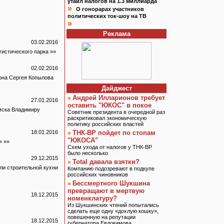
утаил налогов на 1.3 миллиарда
»
О гонорарах участников
политических ток-шоу на ТВ
»
Реклама
03.02.2016
истического парка »»
02.02.2016
она Сергея Копылова
Дайджест
Андрей Илларионов требует
»
27.01.2016
оставить "ЮКОС" в покое
мска Владимиру
Советник президента в очередной раз
раскритиковал экономическую
политику российских властей
18.01.2016
ТНК-BP пойдет по стопам
»
"ЮКОСА"
» »»
Схем ухода от налогов у ТНК-BP
было несколько
29.12.2015
Total давала взятки?
»
ли строительной кухни
Компанию подозревают в подкупе
российских чиновников
Бессмертного Шукшина
»
превращают в мертвую
18.12.2015
номенклатуру?
Из Шукшинских чтений попытались
сделать еще одну «дохлую кошку»,
повешенную на репутации
18.12.2015
губернатора Евдокимова