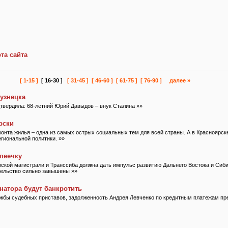
та сайта
[ 1-15 ]
[ 16-30 ]
[ 31-45 ]
[ 46-60 ]
[ 61-75 ]
[ 76-90 ]
далее »
узнецка
дтвердила: 68-летний Юрий Давыдов – внук Сталина »»
рски
нта жилья – одна из самых острых социальных тем для всей страны. А в Красноярске
гиональной политики. »»
опеечку
ской магистрали и Транссиба должна дать импульс развитию Дальнего Востока и Сиб
тельство сильно завышены »»
натора будут банкротить
жбы судебных приставов, задолженность Андрея Левченко по кредитным платежам пр