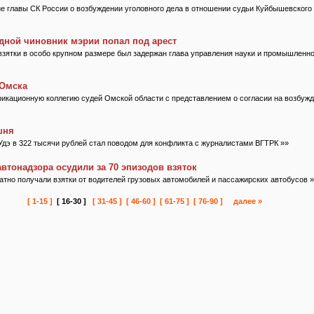
е главы СК России о возбуждении уголовного дела в отношении судьи Куйбышевского
дной чиновник мэрии попал под арест
взятки в особо крупном размере был задержан глава управления науки и промышленн
 Омска
фикационную коллегию судей Омской области с представлением о согласии на возбужд
шня
Удэ в 322 тысячи рублей стал поводом для конфликта с журналистами ВГТРК »»
втонадзора осудили за 70 эпизодов взяток
тно получали взятки от водителей грузовых автомобилей и пассажирских автобусов 
[ 1-15 ]
[ 16-30 ]
[ 31-45 ]
[ 46-60 ]
[ 61-75 ]
[ 76-90 ]
далее »