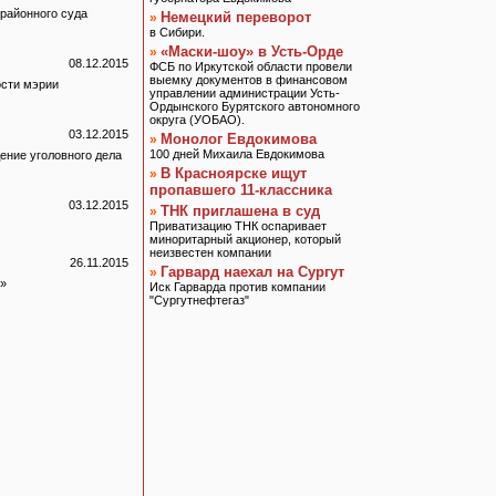
 районного суда
Немецкий переворот
»
в Сибири.
«Маски-шоу» в Усть-Орде
»
08.12.2015
ФСБ по Иркутской области провели
выемку документов в финансовом
ости мэрии
управлении администрации Усть-
Ордынского Бурятского автономного
округа (УОБАО).
03.12.2015
Монолог Евдокимова
»
100 дней Михаила Евдокимова
ение уголовного дела
В Красноярске ищут
»
пропавшего 11-классника
03.12.2015
ТНК приглашена в суд
»
Приватизацию ТНК оспаривает
миноритарный акционер, который
неизвестен компании
26.11.2015
Гарвард наехал на Сургут
»
»»
Иск Гарварда против компании
"Сургутнефтегаз"