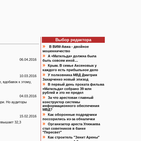
Выбор редактора
»
В ВИМ-Авиа - двойное
мошенничество
»
А «Матильда» должна была
06.04.2016
быть совсем иной…
»
Крым. В семье Аксеновых у
каждого есть прибыльное дело
»
У полковника МВД Дмитрия
10.03.2016
Захарченко новый эпизод
, вдобавок к этому,
»
В первый день проката фильма
«Матильда» собрано 39 млн
рублей и это не предел
04.03.2016
»
За что арестован главный
ири. Но аудиторы
конструктор системы
информационного обеспечения
МВД?
»
Как оборонные подрядчики
15.02.2016
поссорились из-за обналички
евышает 32,3
»
Организатор ареста Улюкаева
стал советников в банке
"Пересвет"
»
Как строитель "Зенит Арены"