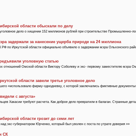
сибирской области обыскали по делу
уголовное дело о хищении 152 миллионов рублей при строительстве Промышленно-лог
эра задержали за нанесение ущерба природе на 24 миллиона
 РФ по Иркутской области официально объявило о задержании мэра Ольхонского рай
редъявили уголовную статью
х отношений Омской области Виктору Соболеву и экс- первому заместителю мэра О
ркутской области завели третье уголовное дело
его «использовало фирму-однодневку, с которой заключались фиктивные документы
 видели с августа»
ьцев Хакасии требуют расчета. Как доброе дело превратили в балаган. Странные дета
ибирской области грозит до семи лет
над экс-губернатором Юрченко, который был уволен с поста по утрате доверия »»
и СК