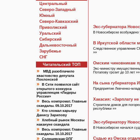
Центральный
Северо-Западный
Южный
Северо-Кавказский
Экс-губернатора Ново
Приволжский
В Новосибирске возбуждено 
Уральский
Сибирский
В Иркутской области м
Дальневосточный
Следственное управление СК
Зарубежье
»»
СНГ
Омским чиновникам п
Читательский TOП
Экс-министру имущественны
»
МВД разоблачило
Потапову грозит до 10 лет »»
хвастовство депутата
Поклонской
На сына губернатора И
»
В Сети появился сайт
Предприятие Левченко-младш
открытого конкурса
управленцев «Лидеры
России»
Хакасия: «Зарплату не
»
Весь компромат. Главные
Строители домов для погорел
скандалы. 09.10.2017
республики »»
»
Кто сломал карьеру
Данису Зарипову
»
Хлебный рынок Москвы
Экс-губернатору Новос
накануне скандала
В Новосибирске начался суд 
»
Весь компромат. Главные
скандалы. 10.10.2017
»
Судью из Омска отдал
Солнцевская ОПГ