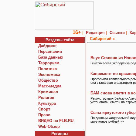
16+
|
|
|
Редакция
Ссылки
Кар
Сибирский »
Разделы сайта
Дайджест
Персоналии
База данных
Внук Сталина из Новок
Терроризм
Генетическая экспертиза по
Политика
Капремонт по-красноя
Экономика
Программа капитального ремо
Общество
она стала еще и фактором ре
Macc-медиа
Криминал
БАМ снова влетит в к
Религия
Реконструкция Байкало-Амур
установили: сметы на строи
Культура
Спорт
Сына иркутского губер
Право
По данным Федеральной слу
ВИДЕО на FLB.RU
миллионов рублей »»
Web-Обзор
Регионы