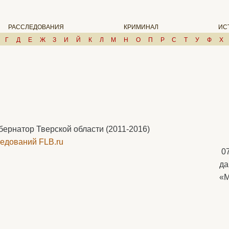
РАССЛЕДОВАНИЯ
КРИМИНАЛ
ИС
Г
Д
Е
Ж
З
И
Й
К
Л
М
Н
О
П
Р
С
Т
У
Ф
Х
рнатор Тверской области (2011-2016)
едований FLB.ru
0
да
«М