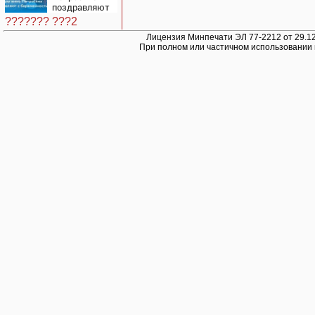
поздравляют
с
??????? ???2
беременностью
Лицензия Минпечати ЭЛ 77-2212 от 29.12
При полном или частичном использовании 