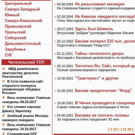
Центральный
Их разыскивает милиция
»
04.08.2004
На Северном Кавказе создается единый координа
Северо-Западный
Южный
На Кавказе ожидается мясору
»
02.08.2004
Северо-Кавказский
Голос Масхадова все настойчивее звучит из подп
Приволжский
Здесь был Шамиль
»
28.07.2004
Уральский
Ингушским "рейдом" руководил Абдаллах Басаев
Сибирский
Басаев потерял 210 тыс. долл
»
26.12.2002
Дальневосточный
Подготовка к операции "Норд-Ост"
Зарубежье
Тайны чеченского двора
»
02.11.2001
СНГ
Масхадов с Басаевым делили власть по прейскур
Читательский TOП
Terrorism.Ru: Сайт, который 
»
25.10.2001
»
МВД разоблачило
Полная хроника мирового терроризма
хвастовство депутата
Поклонской
"Тракторист" и другие
»
16.08.2001
»
В Сети появился сайт
открытого конкурса
управленцев «Лидеры
Басаев предпочитает "Форд"
»
15.08.2001
России»
»
Весь компромат. Главные
скандалы. 09.10.2017
В Чечне проводится спецопер
»
19.06.2001
»
Кто сломал карьеру
Самая тяжелая задача контроперации в Чечне
Данису Зарипову
»
Басаеву не сносить головы
»
04.06.2001
Хлебный рынок Москвы
За террориста опять предлагают $1 млн
накануне скандала
»
Весь компромат. Главные
скандалы. 10.10.2017
[ 1-10 ]
[ 11-20 ]
»
Солнцевская ОПГ