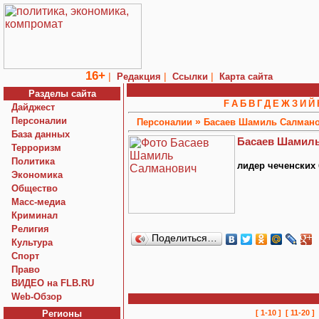
16+
|
|
|
Редакция
Ссылки
Карта сайта
Разделы сайта
F
А
Б
В
Г
Д
Е
Ж
З
И
Й
Дайджест
Персоналии
»
Персоналии
Басаев Шамиль Салман
База данных
Басаев Шамил
Терроризм
Политика
лидер чеченских 
Экономика
Общество
Macc-медиа
Криминал
Религия
Поделиться…
Культура
Спорт
Право
ВИДЕО на FLB.RU
Web-Обзор
Регионы
[ 1-10 ]
[ 11-20 ]