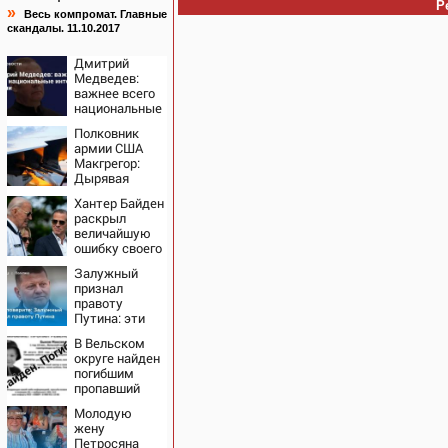
Р
»
Весь компромат. Главные
скандалы. 11.10.2017
Дмитрий
Медведев:
важнее всего
национальные
интересы
Полковник
России
армии США
Макгрегор:
Дырявая
блокада
Хантер Байден
Одессы -
раскрыл
когда же в
величайшую
командовании
ошибку своего
ВМФ России
отца:
за это полетят
Залужный
бездействие
головы?
признал
против
правоту
Трампа
Путина: эти
слова
В Вельском
прозвучали не
округе найден
просто так
погибшим
пропавший
полуторагодовалый
Молодую
ребёнок
жену
Петросяна