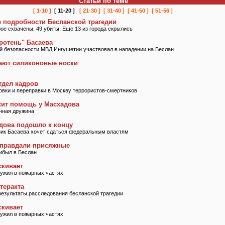
Статьи по теме
[ 1-10 ]
[ 11-20 ]
[ 21-30 ]
[ 31-40 ]
[ 41-50 ]
[ 51-56 ]
 подробности Бесланской трагедии
рое схвачены, 49 убиты. Еще 13 из города скрылись
ротень" Басаева
 безопасности МВД Ингушетии участвовал в нападении на Беслан
сают силиконовые носки
тдел кадров
овки и переправки в Москву террористов-смертников
сит помощь у Масхадова
енная дружина
дова подошло к концу
ник Басаева хочет сдаться федеральным властям
оправдали присяжные
ибыл в Беслан
скивает
ужил в пожарных частях
теракта
результаты расследования бесланской трагедии
скивает
ужил в пожарных частях