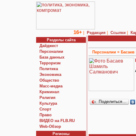
16+
|
|
|
Редакция
Ссылки
Ка
Разделы сайта
Дайджест
Персоналии
»
Персоналии
Басаев
База данных
Терроризм
Политика
Экономика
Общество
Macc-медиа
Криминал
Религия
Поделиться…
Культура
Спорт
Право
ВИДЕО на FLB.RU
Web-Обзор
Регионы