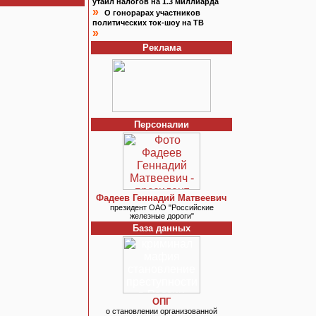
утаил налогов на 1.3 миллиарда
»
О гонорарах участников
политических ток-шоу на ТВ
»
Реклама
Персоналии
Фадеев Геннадий Матвеевич
президент ОАО "Российские
железные дороги"
База данных
ОПГ
о становлении организованной