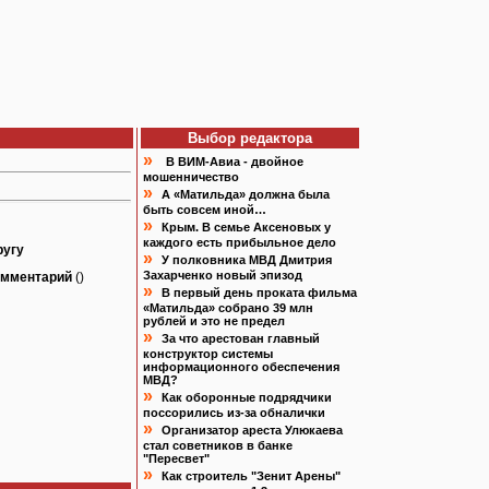
Выбор редактора
»
В ВИМ-Авиа - двойное
мошенничество
»
А «Матильда» должна была
быть совсем иной…
»
Крым. В семье Аксеновых у
каждого есть прибыльное дело
ругу
»
У полковника МВД Дмитрия
Захарченко новый эпизод
омментарий
()
»
В первый день проката фильма
«Матильда» собрано 39 млн
рублей и это не предел
»
За что арестован главный
конструктор системы
информационного обеспечения
МВД?
»
Как оборонные подрядчики
поссорились из-за обналички
»
Организатор ареста Улюкаева
стал советников в банке
"Пересвет"
»
Как строитель "Зенит Арены"