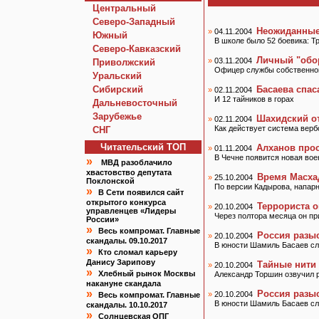
Центральный
Северо-Западный
Неожиданные
»
04.11.2004
Южный
В школе было 52 боевика: Т
Северо-Кавказский
Личный "обо
»
03.11.2004
Приволжский
Офицер службы собственной
Уральский
Сибирский
Басаева спа
»
02.11.2004
И 12 тайников в горах
Дальневосточный
Зарубежье
Шахидский о
»
02.11.2004
Как действует система верб
СНГ
Читательский TOП
Алханов про
»
01.11.2004
В Чечне появится новая во
»
МВД разоблачило
хвастовство депутата
Время Масха
»
25.10.2004
Поклонской
По версии Кадырова, напар
»
В Сети появился сайт
открытого конкурса
Террориста 
»
20.10.2004
управленцев «Лидеры
Через полтора месяца он пр
России»
»
Весь компромат. Главные
Россия разы
»
20.10.2004
скандалы. 09.10.2017
В юности Шамиль Басаев сл
»
Кто сломал карьеру
Данису Зарипову
Тайные нити 
»
20.10.2004
»
Хлебный рынок Москвы
Александр Торшин озвучил 
накануне скандала
»
Россия разы
»
20.10.2004
Весь компромат. Главные
В юности Шамиль Басаев сл
скандалы. 10.10.2017
»
Солнцевская ОПГ