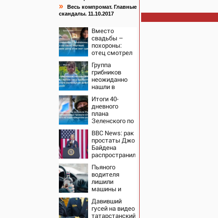
»
Весь компромат. Главные
скандалы. 11.10.2017
Вместо
свадьбы –
похороны:
отец смотрел
на свою
Группа
мертвую 16-
грибников
летнюю дочь
неожиданно
и не мог
нашли в
сдержать
глухом лесу
слезы
Итоги 40-
одинокую
дневного
испуганную
плана
маленькую
Зеленского по
девочку с
принуждению
игрушкой
BBC News: рак
к миру: как
простаты Джо
ответила
Байдена
Россия,
распространился
полный разбор
на его кости и
провала
Пьяного
органы
операции
водителя
Украины от
лишили
военкора Коца
машины и
отправили в
Давивший
тюрь
гусей на видео
татарстанский