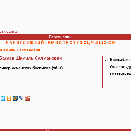
рта сайта
Персоналии
F
А
Б
В
Г
Д
Е
Ж
З
И
Й
К
Л
М
Н
О
П
Р
С
Т
У
Ф
Х
Ц
Ч
Ш
Щ
Э
Ю
Я
 Шамиль Салманович
Басаев Шамиль Салманович
Биография
Отослать д
лидер чеченских боевиков (убит)
Оставить к