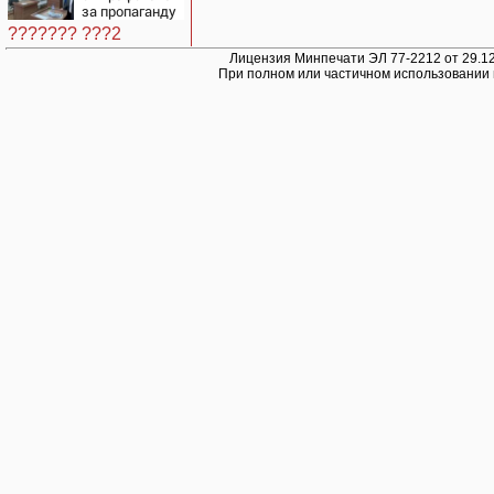
прошло ее
за пропаганду
детство
ЛГБТ в
07/08/2026 –
??????? ???2
интернете -
Новости
Новости на
Лицензия Минпечати ЭЛ 77-2212 от 29.12
При полном или частичном использовании 
Вести.ru