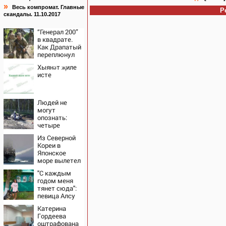
»
Весь компромат. Главные
Р
скандалы. 11.10.2017
“Генерал 200”
в квадрате.
Как Драпатый
переплюнул
Сырского
Хыянәт җиле
исте
Людей не
могут
опознать:
четыре
человека
Из Северной
сгорели
Кореи в
заживо в
Японское
страшном
море вылетел
ДТП на трассе
неопознанный
07/08/2026 –
"С каждым
снаряд
Новости
годом меня
тянет сюда":
певица Алсу
приехала в
Катерина
татарскую
Гордеева
деревню, где
оштрафована