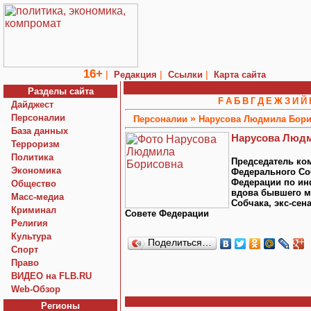
16+
|
|
|
Редакция
Ссылки
Карта сайта
Разделы сайта
F
А
Б
В
Г
Д
Е
Ж
З
И
Й
Дайджест
Персоналии
»
Персоналии
Нарусова Людмила Бор
База данных
Нарусова Люд
Терроризм
Политика
Председатель ко
Экономика
Федерального Со
Федерации по ин
Общество
вдова бывшего м
Macc-медиа
Собчака, экс-сен
Криминал
Совете Федерации
Религия
Культура
Поделиться…
Спорт
Право
ВИДЕО на FLB.RU
Web-Обзор
Регионы