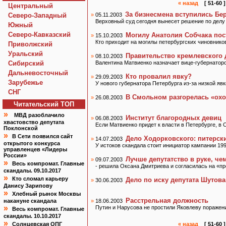
« назад
[ 51-60 ]
Центральный
За бизнесмена вступились Бе
Северо-Западный
»
05.11.2003
Верховный суд сегодня вынесет решение по дел
Южный
Северо-Кавказский
Могилу Анатолия Собчака пос
»
15.10.2003
Кто приходит на могилы петербургских чиновнико
Приволжский
Уральский
Правительство кремлевского
»
08.10.2003
Сибирский
Валентина Матвиенко назначает вице-губернатор
Дальневосточный
Кто провалил явку?
»
29.09.2003
Зарубежье
У нового губернатора Петербурга из-за низкой я
СНГ
В Смольном разгорелась «охо
»
26.08.2003
Читательский TOП
»
МВД разоблачило
Институт благородных девиц
»
06.08.2003
хвастовство депутата
Если Матвиенко придет к власти в Петербурге, 
Поклонской
»
В Сети появился сайт
Дело Ходорковского: питерск
»
14.07.2003
открытого конкурса
У истоков скандала стоит инициатор кампании 19
управленцев «Лидеры
России»
Лучше депутатство в руке, че
»
09.07.2003
»
Весь компромат. Главные
- решила Оксана Дмитриева и согласилась на «пр
скандалы. 09.10.2017
»
Кто сломал карьеру
Дело по иску депутата Шутов
»
30.06.2003
Данису Зарипову
»
Хлебный рынок Москвы
Расстрельная должность
накануне скандала
»
18.06.2003
»
Путин и Нарусова не простили Яковлеву поражен
Весь компромат. Главные
скандалы. 10.10.2017
»
Солнцевская ОПГ
« назад
[ 51-60 ]