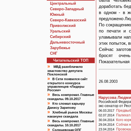
была человек
Центральный
доработать бед
Северо-Западный
в одном - в ж
Южный
предложено Лю
Северо-Кавказский
По сокращению
Приволжский
по печати и с
Уральский
Сибирский
уламывали нап
Дальневосточный
этих попыток, 
Зарубежье
Сейчас загото
СНГ
бросят очень
Читательский TOП
Показательная 
»
МВД разоблачило
хвастовство депутата
Поклонской
»
В Сети появился сайт
26.08.2003
открытого конкурса
управленцев «Лидеры
России»
»
Весь компромат. Главные
Нарусова Людми
скандалы. 09.10.2017
Российской Федера
»
Кто сломал карьеру
экс-сенатор от Ре
Данису Зарипову
Предвыб
06.03.2017
»
Хлебный рынок Москвы
Палихат
02.07.2014
накануне скандала
Кого кор
»
30.04.2014
Весь компромат. Главные
Собчак н
29.04.2014
скандалы. 10.10.2017
»
Провокац
23.04.2014
Солнцевская ОПГ