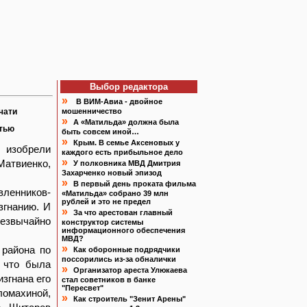
Выбор редактора
»
В ВИМ-Авиа - двойное
чати
мошенничество
»
А «Матильда» должна была
атью
быть совсем иной…
»
Крым. В семье Аксеновых у
 изобрели
каждого есть прибыльное дело
»
Матвиенко,
У полковника МВД Дмитрия
Захарченко новый эпизод
»
В первый день проката фильма
вленников-
«Матильда» собрано 39 млн
рублей и это не предел
згнанию. И
»
За что арестован главный
резвычайно
конструктор системы
информационного обеспечения
МВД?
»
 района по
Как оборонные подрядчики
поссорились из-за обналички
 что была
»
Организатор ареста Улюкаева
изгнана его
стал советников в банке
"Пересвет"
ломахиной,
»
Как строитель "Зенит Арены"