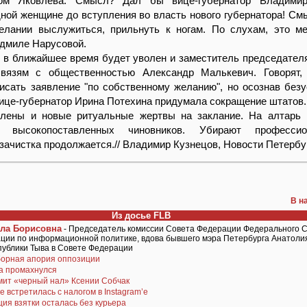
ом Яковлева. Смысл? Дал бы вице-губернатор Владими
ной женщине до вступления во власть нового губернатора! См
елании выслужиться, прильнуть к ногам. По слухам, это м
дмиле Нарусовой.
 в ближайшее время будет уволен и заместитель председател
вязям с общественностью Александр Малькевич. Говорят, 
исать заявление "по собственному желанию", но осознав без
вице-губернатор Ирина Потехина придумала сокращение штатов.
влены и новые ритуальные жертвы на заклание. На алтарь
 высокопоставленных чиновников. Убирают професси
зачистка продолжается.// Владимир Кузнецов, Новости Петербу
В н
Из досье FLB
ла Борисовна
- Председатель комиссии Совета Федерации Федерального 
ции по информационной политике, вдова бывшего мэра Петербурга Анатоли
спублики Тыва в Совете Федерации
орная апория оппозиции
а промахнулся
мит «черный нал» Ксении Собчак
е встретилась с налогом в Instagram’е
ия взятки осталась без курьера