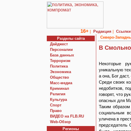
16+
|
|
Редакция
Ссылки
Северо-Западны
Разделы сайта
Дайджест
В Смольно
Персоналии
База данных
Терроризм
Некоторые ру
Политика
уникальную тех
Экономика
а она, Бог даст,
Общество
Среди своих ко
Macc-медиа
недобитков, по
Криминал
Религия
говорят, что р
Культура
опасных для Ма
Спорт
Таким образом
Право
социальным во
ВИДЕО на FLB.RU
уличена в прес
Web-Обзор
председатель О
Регионы