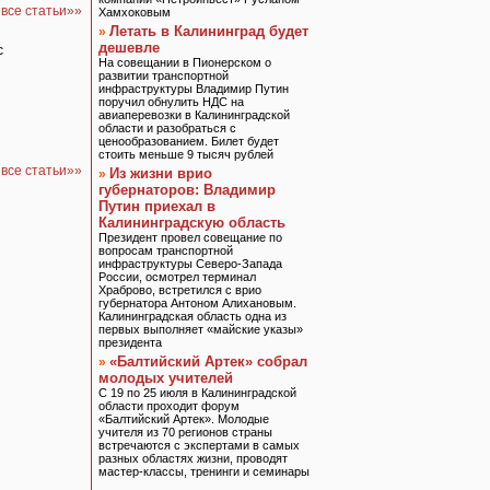
все статьи»»
Хамхоковым
Летать в Калининград будет
»
дешевле
с
На совещании в Пионерском о
развитии транспортной
инфраструктуры Владимир Путин
поручил обнулить НДС на
авиаперевозки в Калининградской
области и разобраться с
ценообразованием. Билет будет
стоить меньше 9 тысяч рублей
все статьи»»
Из жизни врио
»
губернаторов: Владимир
Путин приехал в
Калининградскую область
Президент провел совещание по
вопросам транспортной
инфраструктуры Северо-Запада
России, осмотрел терминал
Храброво, встретился с врио
губернатора Антоном Алихановым.
Калининградская область одна из
первых выполняет «майские указы»
президента
«Балтийский Артек» собрал
»
молодых учителей
С 19 по 25 июля в Калининградской
области проходит форум
«Балтийский Артек». Молодые
учителя из 70 регионов страны
встречаются с экспертами в самых
разных областях жизни, проводят
мастер-классы, тренинги и семинары