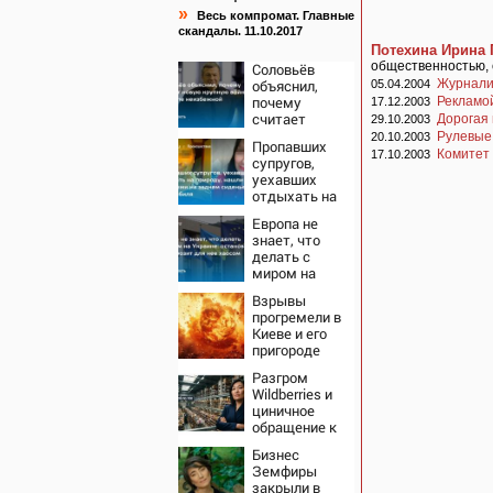
»
Весь компромат. Главные
скандалы. 11.10.2017
Потехина Ирина 
общественностью, 
Соловьёв
объяснил,
Журнали
05.04.2004
почему
Рекламо
17.12.2003
считает
Дорогая
29.10.2003
новую
Рулевые
20.10.2003
Пропавших
крупную
Комитет
17.10.2003
супругов,
войну в
уехавших
Европе
отдыхать на
неизбежной
природу,
Европа не
нашли
знает, что
мертвыми на
делать с
заднем
миром на
сиденье
Украине:
автомобиля
Взрывы
остановка
прогремели в
боев грозит
Киеве и его
для нее
пригороде
хаосом
Разгром
Wildberries и
циничное
обращение к
русским
Бизнес
Земфиры
закрыли в