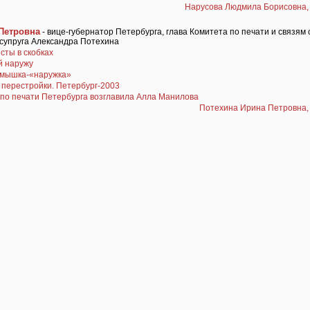
Нарусова Людмила Борисовна, 
Петровна
- вице-губернатор Петербурга, глава Комитета по печати и связям 
супруга Александра Потехина
сты в скобках
й наружу
 мышка-«наружка»
 перестройки. Петербург-2003
 по печати Петербурга возглавила Алла Манилова
Потехина Ирина Петровна, 