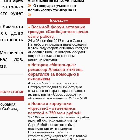
р Шитарев
утаил налогов на 1.3 миллиарда
»
О гонорарах участников
ысл только
политических ток-шоу на ТВ
есто будет
»
Контекст
я Комитета
Восьмой форум активных
»
граждан «Сообщество» начал
его долго
свою работу
успешность
24 и 25 октября 2017 года в Санкт-
Петербурге проходит предпоследний
в этом году форум активных граждан
 Матвиенко
«Сообщество», на котором обсудят
острые социальные вопросы
онал лов.
развития регионов
История «Матильды»:
»
рга
режиссер Алексей Учитель
обратился за помощью к
силовикам
Алексей Учитель, у которого в
Петербурге подожгли киностудию,
отказался от охраны православных
ачало статьи
активистов из «Сорок сороков» и
обратился за помощью к ФСБ и МВД
Новости коррупции:
»
Собрания
«Кресты-2» отметились
я Собчака,
взяткой в 350 млн рублей
За 10% от указанной стоимости работ
бывший замначальника УФСИН
Сергей Мойсеенко готов был
подписывать акты приемки
НЕвыполненных работ по
строительству «Крестов-2» с главой
компании «Петроинвест» Русланом