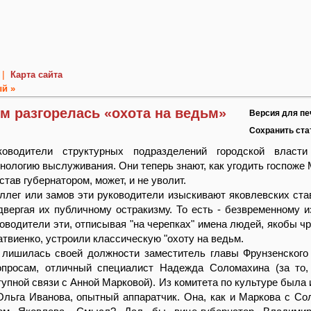
|
Карта сайта
й »
м разгорелась «охота на ведьм»
Версия для пе
Сохранить ст
ководители структурных подразделений городской власти
нологию выслуживания. Они теперь знают, как угодить госпоже 
 став губернатором, может, и не уволит.
ллег или замов эти руководители изыскивают яковлевских ста
двергая их публичному остракизму. То есть - безвременному и
уководители эти, отписывая "на черепках" имена людей, якобы ч
твиенко, устроили классическую "охоту на ведьм.
 лишилась своей должности заместитель главы Фрунзенского
просам, отличный специалист Надежда Соломахина (за то,
тупной связи с Анной Марковой). Из комитета по культуре была 
льга Иванова, опытный аппаратчик. Она, как и Маркова с Со